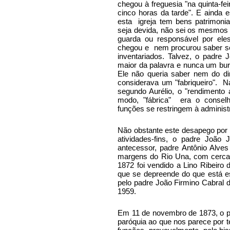
chegou à freguesia "na quinta-fe
cinco horas da tarde". E ainda 
esta
igreja tem bens patrimoni
seja devida, não sei os mesmos
guarda ou responsável por eles;
chegou e
nem procurou saber s
inventariados. Talvez, o padre
maior da palavra e nunca um bur
Ele não queria saber nem do din
considerava um "fabriqueiro".
Na
segundo Aurélio, o "rendimento 
modo, "fábrica"
era o conselh
funções se restringem
à adminis
Não obstante este desapego por 
atividades-fins, o padre João
antecessor, padre Antônio Alve
margens do Rio Una, com cercad
1872 foi vendido a Lino Ribeiro 
que se depreende do que está es
pelo padre João Firmino Cabral 
1959.
Em 11 de novembro de 1873, o pa
paróquia ao que nos parece por 