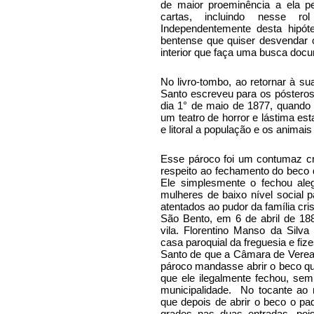
de maior proeminência a ela 
cartas, incluindo nesse r
Independentemente desta hipóte
bentense que quiser desvendar 
interior que faça uma busca docu
No livro-tombo, ao retornar à su
Santo escreveu para os pósteros
dia 1° de maio de 1877, quando
um teatro de horror e lástima est
e litoral a população e os anima
Esse pároco foi um contumaz cri
respeito ao fechamento do beco q
Ele simplesmente o fechou al
mulheres de baixo nível social p
atentados ao pudor da família cris
São Bento, em 6 de abril de 1880
vila. Florentino Manso da Silva
casa paroquial da freguesia e fiz
Santo de que a Câmara de Vereado
pároco mandasse abrir o beco que
que ele ilegalmente fechou, sem
municipalidade.
No tocante ao
que depois de abrir o beco o pa
grades nas duas entradas, poi