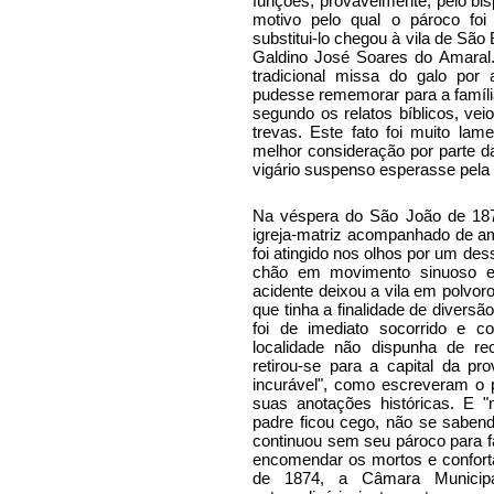
funções, provavelmente, pelo bis
motivo pelo qual o pároco foi
substitui-lo chegou à vila de São 
Galdino José Soares do Amaral.
tradicional missa do galo por
pudesse rememorar para a famíli
segundo os relatos bíblicos, ve
trevas. Este fato foi muito la
melhor consideração por parte d
vigário suspenso esperasse pela 
Na véspera do São João de 187
igreja-matriz acompanhado de am
foi atingido nos olhos por um de
chão em movimento sinuoso e
acidente deixou a vila em polvo
que tinha a finalidade de divers
foi de imediato socorrido e 
localidade não dispunha de r
retirou-se para a capital da pr
incurável", como escreveram o 
suas anotações históricas. E "m
padre ficou cego, não se saben
continuou sem seu pároco para f
encomendar os mortos e conforta
de 1874, a Câmara Municip