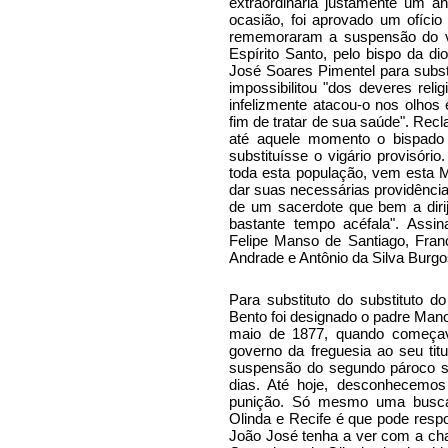
extraordinária justamente um 
ocasião, foi aprovado um ofício
rememoraram a suspensão do vi
Espírito Santo, pelo bispo da d
José Soares Pimentel para substi
impossibilitou "dos deveres rel
infelizmente atacou-o nos olhos e
fim de tratar de sua saúde". Re
até aquele momento o bispado
substituísse o vigário provisório
toda esta população, vem esta M
dar suas necessárias providência
de um sacerdote que bem a dirija
bastante tempo acéfala". Assin
Felipe Manso de Santiago, Fran
Andrade e Antônio da Silva Burgo
Para substituto do substituto d
Bento foi designado o padre Manoe
maio de 1877, quando começav
governo da freguesia ao seu tit
suspensão do segundo pároco s
dias. Até hoje, desconhecemo
punição. Só mesmo uma busca 
Olinda e Recife é que pode resp
João José tenha a ver com a cha