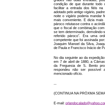
condição de que durante todo
facilitar a entrada dos fiéis n
adotado pelo antigo vigário, padr
noite o vigário poderia mandar
mais conveniente. E dizia mais 
pároco relutasse contra o acórd
que o fiscal de combinação com
se tem determinado, demolindo-
referido pároco". Era uma or
competente que foi assinada por
Joaquim Manoel da Silva, Joaqu
de Paula e Francisco Inácio de Pa
No dia seguinte ao da expedição
em 7 de abril de 1880, a Câmara
da Freguesia de S. Bento pr
respondeu não ser possível ac
mencionado ofício.
...
(CONTINUA NA PRÓXMA SEM
E-mail:
orlandocalado@yahoo.co