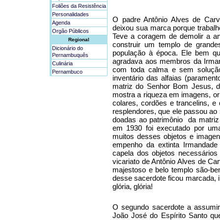
Foliões da Resistência
Personalidades
O padre Antônio Alves de Carv
Agenda
deixou sua marca porque trabalh
Orgão Públicos
Teve a coragem de demolir a an
Regional
construir um templo de grand
Dicionário do
população à época. Ele bem que
Pernambuquês
agradava aos membros da Irmand
Culinária
com toda calma e sem solução 
Pernambuco
inventário das alfaias (parament
matriz do Senhor Bom Jesus, 
mostra a riqueza em imagens, or
colares, cordões e trancelins, e 
resplendores, que ele passou ao 
doadas ao patrimônio
da matriz
em 1930 foi executado por uma
muitos desses objetos e imagens
empenho da extinta Irmandade 
capela dos objetos necessários 
vicariato de Antônio Alves de Car
majestoso e belo templo são-be
desse sacerdote ficou marcada, i
glória, glória!
O segundo sacerdote a assumir 
João José do Espírito Santo que