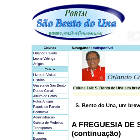
Colunas
Navegando:
Indisponível
Orlando Calado
Leone Valença
Artigos
Cidade
Livro de Visitas
História
Gazeta de São Bento
Coluna 148:
S. Bento do Una, um breve
Dados Gerais
Álbum de Fotos
Fotos Antigas
S. Bento do Una, um breve
Papéis de Parede
Economia
Administração
A FREGUESIA DE
Galeria de Prefeitos
Transportes
(continuação)
Cultura
Esportes