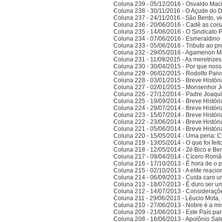
Coluna 239 - 05/12/2016 - Osvaldo Ma
Coluna 238 - 30/11/2016 - O Açude do 
Coluna 237 - 24/11/2016 - São Bento, vi
Coluna 236 - 20/06/2016 - Cadê as cois
Coluna 235 - 14/06/2016 - O Sindicato P
Coluna 234 - 07/06/2016 - Esmeraldino 
Coluna 233 - 05/06/2016 - Tributo ao p
Coluna 232 - 29/05/2016 - Agamenon M
Coluna 231 - 11/09/2015 - As meretrize
Coluna 230 - 30/04/2015 - Por que noss
Coluna 229 - 06/02/2015 - Rodolfo Paiv
Coluna 228 - 03/01/2015 - Breve Histór
Coluna 227 - 02/01/2015 - Monsenhor J
Coluna 226 - 27/12/2014 - Padre Joaqui
Coluna 225 - 19/09/2014 - Breve Histór
Coluna 224 - 29/07/2014 - Breve Histór
Coluna 223 - 15/07/2014 - Breve Histór
Coluna 222 - 23/06/2014 - Breve Histór
Coluna 221 - 05/06/2014 - Breve Histór
Coluna 220 - 15/05/2014 - Uma pena: C
Coluna 219 - 13/05/2014 - O que foi fei
Coluna 218 - 12/05/2014 - Zé Bico e Ben
Coluna 217 - 09/04/2014 - Cícero Romão 
Coluna 216 - 17/10/2013 - É hora de o po
Coluna 215 - 02/10/2013 - A elite reaci
Coluna 214 - 06/09/2013 - Custa caro 
Coluna 213 - 18/07/2013 - É duro ser u
Coluna 212 - 14/07/2013 - Consideraçõ
Coluna 211 - 29/06/2013 - Lêucio Mota,
Coluna 210 - 27/06/2013 - Nobre é a mi
Coluna 209 - 21/06/2013 - Este País pa
Coluna 208 - 16/06/2013 - Apolônio Sale