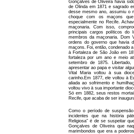
Gonçalves de Oliveira havia si
de Olinda em 1871 e sagrado 
desse mesmo ano, assumiu o mú
choque com os maçons que d
especialmente no Recife. Achav
maçonaria. Com isso, compro
principais cargos políticos do
membros da maçonaria. Dom Vit
ordens do governo que havia d
maçons. Foi, então, condenado a 
à Fortaleza de São João em 18
fortaleza por um ano e meio at
setembro de 1875. Libertado
apresentar ao papa e visitar al
Vital Maria voltou à sua dio
carinho.Em 1877, ele voltou à E
aliada ao sofrimento e humilh
voltou vivo à sua importante dio
Só em 1882, seus restos mortai
Recife, que acaba de ser inaugur
Como o período de suspensão 
incidentes que na história p
Religiosa" é de se suspeitar qu
Gonçalves de Oliveira que na
marimbondos que era a poderosa 