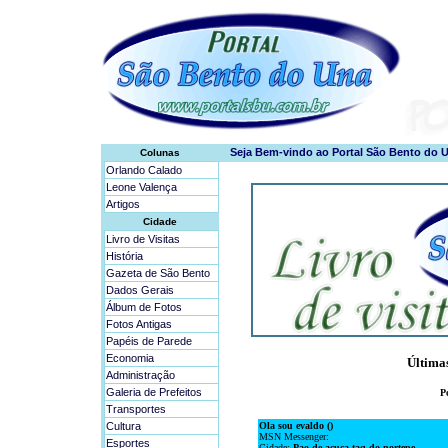
Colunas
Orlando Calado
Leone Valença
Artigos
Cidade
Livro de Visitas
História
Gazeta de São Bento
Dados Gerais
Álbum de Fotos
Fotos Antigas
Papéis de Parede
Economia
Administração
Galeria de Prefeitos
Transportes
Cultura
Esportes