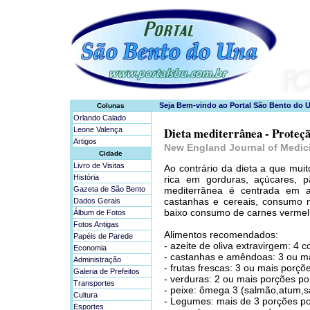
Colunas
Orlando Calado
Dieta mediterrânea - Proteçã
Leone Valença
Artigos
New England Journal of Medic
Cidade
Livro de Visitas
Ao contrário da dieta a que mui
História
rica em gorduras, açúcares, 
Gazeta de São Bento
mediterrânea é centrada em al
castanhas e cereais, consumo m
Dados Gerais
baixo consumo de carnes vermel
Álbum de Fotos
Fotos Antigas
Alimentos recomendados:
Papéis de Parede
- azeite de oliva extravirgem: 4 
Economia
- castanhas e amêndoas: 3 ou m
Administração
- frutas frescas: 3 ou mais porçõe
Galeria de Prefeitos
- verduras: 2 ou mais porções por
Transportes
- peixe: ômega 3 (salmão,atum,s
Cultura
- Legumes: mais de 3 porções p
Esportes