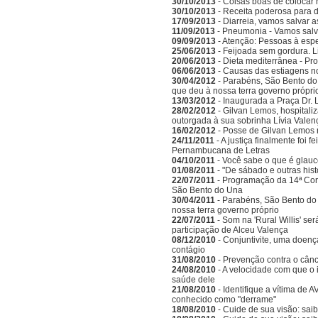
30/10/2013
- Coisas boas de colocar
30/10/2013
- Receita poderosa para d
17/09/2013
- Diarreia, vamos salvar a
11/09/2013
- Pneumonia - Vamos salva
09/09/2013
- Atenção: Pessoas à espe
25/06/2013
- Feijoada sem gordura. L
20/06/2013
- Dieta mediterrânea - Pr
06/06/2013
- Causas das estiagens n
30/04/2012
- Parabéns, São Bento do 
que deu à nossa terra governo própri
13/03/2012
- Inaugurada a Praça Dr. 
28/02/2012
- Gilvan Lemos, hospitali
outorgada à sua sobrinha Lívia Valen
16/02/2012
- Posse de Gilvan Lemos
24/11/2011
- A justiça finalmente foi 
Pernambucana de Letras
04/10/2011
- Você sabe o que é glau
01/08/2011
- "De sábado e outras his
22/07/2011
- Programação da 14ª Corr
São Bento do Una
30/04/2011
- Parabéns, São Bento do 
nossa terra governo próprio
22/07/2011
- Som na 'Rural Willis' s
participação de Alceu Valença
08/12/2010
- Conjuntivite, uma doenç
contágio
31/08/2010
- Prevenção contra o cânc
24/08/2010
- A velocidade com que o 
saúde dele
21/08/2010
- Identifique a vítima de
conhecido como "derrame"
18/08/2010
- Cuide de sua visão: saib