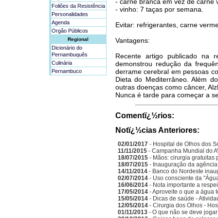
- carne branca em vez de carne 
Foliões da Resistência
- vinho: 7 taças por semana.
Personalidades
Agenda
Evitar: refrigerantes, carne verm
Orgão Públicos
Regional
Vantagens:
Dicionário do
Pernambuquês
Recente artigo publicado na r
Culinária
demonstrou redução da frequênc
derrame cerebral em pessoas com
Pernambuco
Dieta do Mediterrâneo. Além do
outras doenças como câncer, Alz
Nunca é tarde para começar a se
Comentï¿½rios:
Notï¿½cias Anteriores:
02/01/2017
- Hospital de Olhos dos S
11/11/2015
- Campanha Mundial do A
18/07/2015
- Mãos: cirurgia gratuitas
18/07/2015
- Inauguração da agência
14/11/2014
- Banco do Nordeste inau
02/07/2014
- Uso consciente da "Água
16/06/2014
- Nota importante a respe
17/05/2014
- Aproveite o que a água 
15/05/2014
- Dicas de saúde - Ativida
12/05/2014
- Cirurgia dos Olhos - Ho
01/11/2013
- O que não se deve jogar 