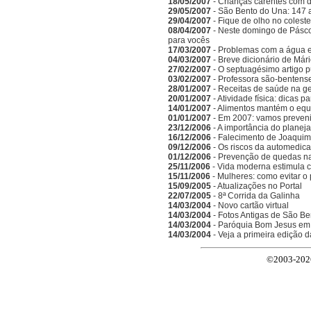
18/05/2007
- Crianças carentes com d
29/05/2007
- São Bento do Una: 147 
29/04/2007
- Fique de olho no coleste
08/04/2007
- Neste domingo de Pásc
para vocês
17/03/2007
- Problemas com a água 
04/03/2007
- Breve dicionário de Már
27/02/2007
- O septuagésimo artigo 
03/02/2007
- Professora são-bentense
28/01/2007
- Receitas de saúde na g
20/01/2007
- Atividade física: dicas 
14/01/2007
- Alimentos mantém o equi
01/01/2007
- Em 2007: vamos preveni
23/12/2006
- A importância do planeja
16/12/2006
- Falecimento de Joaquim
09/12/2006
- Os riscos da automedic
01/12/2006
- Prevenção de quedas n
25/11/2006
- Vida moderna estimula 
15/11/2006
- Mulheres: como evitar o
15/09/2005
- Atualizações no Portal
22/07/2005
- 8ª Corrida da Galinha
14/03/2004
- Novo cartão virtual
14/03/2004
- Fotos Antigas de São Be
14/03/2004
- Paróquia Bom Jesus em
14/03/2004
- Veja a primeira edição 
©2003-2026