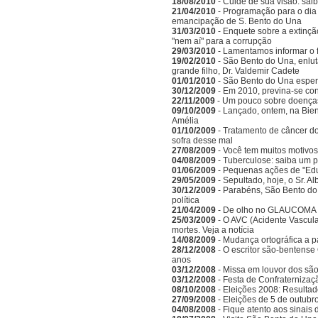
18/08/2010
- Cuide de sua visão: sai
21/04/2010
- Programação para o dia 
emancipação de S. Bento do Una
31/03/2010
- Enquete sobre a extinçã
"nem aí" para a corrupção
29/03/2010
- Lamentamos informar o 
19/02/2010
- São Bento do Una, enlu
grande filho, Dr. Valdemir Cadete
01/01/2010
- São Bento do Una esper
30/12/2009
- Em 2010, previna-se co
22/11/2009
- Um pouco sobre doenças
09/10/2009
- Lançado, ontem, na Bien
Amélia
01/10/2009
- Tratamento de câncer d
sofra desse mal
27/08/2009
- Você tem muitos motivos
04/08/2009
- Tuberculose: saiba um 
01/06/2009
- Pequenas ações de "Ed
29/05/2009
- Sepultado, hoje, o Sr. A
30/12/2009
- Parabéns, São Bento do
política
21/04/2009
- De olho no GLAUCOMA
25/03/2009
- O AVC (Acidente Vascula
mortes. Veja a notícia
14/08/2009
- Mudança ortográfica a p
28/12/2008
- O escritor são-bentense
anos
03/12/2008
- Missa em louvor dos sã
03/12/2008
- Festa de Confraternizaç
08/10/2008
- Eleições 2008: Resulta
27/09/2008
- Eleições de 5 de outubr
04/08/2008
- Fique atento aos sinais