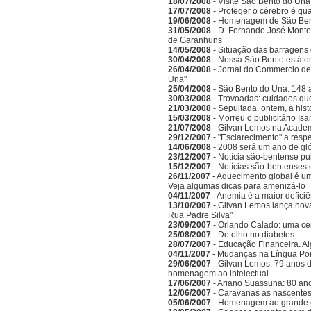
18/07/2008
- Visite São Bento do Una
17/07/2008
- Proteger o cérebro é qu
19/06/2008
- Homenagem de São Bento
31/05/2008
- D. Fernando José Monte
de Garanhuns
14/05/2008
- Situação das barragens 
30/04/2008
- Nossa São Bento está e
26/04/2008
- Jornal do Commercio de 
Una"
25/04/2008
- São Bento do Una: 148 
30/03/2008
- Trovoadas: cuidados que 
21/03/2008
- Sepultada. ontem, a hist
15/03/2008
- Morreu o publicitário Is
21/07/2008
- Gilvan Lemos na Acade
29/12/2007
- "Esclarecimento" a respe
14/06/2008
- 2008 será um ano de gló
23/12/2007
- Notícia são-bentense pu
15/12/2007
- Notícias são-bentenses 
26/11/2007
- Aquecimento global é um
Veja algumas dicas para amenizá-lo
04/11/2007
- Anemia é a maior deficiên
13/10/2007
- Gilvan Lemos lança nov
Rua Padre Silva"
23/09/2007
- Orlando Calado: uma ce
25/08/2007
- De olho no diabetes
28/07/2007
- Educação Financeira. A
04/11/2007
- Mudanças na Língua Po
29/06/2007
- Gilvan Lemos: 79 anos d
homenagem ao intelectual.
17/06/2007
- Ariano Suassuna: 80 ano
12/06/2007
- Caravanas às nascentes
05/06/2007
- Homenagem ao grande es