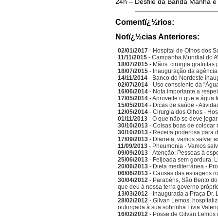
24h – Desfile da Banda Manha e B
Comentï¿½rios:
Notï¿½cias Anteriores:
02/01/2017
- Hospital de Olhos dos S
11/11/2015
- Campanha Mundial do A
18/07/2015
- Mãos: cirurgia gratuitas
18/07/2015
- Inauguração da agência
14/11/2014
- Banco do Nordeste inau
02/07/2014
- Uso consciente da "Água
16/06/2014
- Nota importante a respe
17/05/2014
- Aproveite o que a água 
15/05/2014
- Dicas de saúde - Ativida
12/05/2014
- Cirurgia dos Olhos - Ho
01/11/2013
- O que não se deve jogar 
30/10/2013
- Coisas boas de colocar
30/10/2013
- Receita poderosa para d
17/09/2013
- Diarreia, vamos salvar a
11/09/2013
- Pneumonia - Vamos salva
09/09/2013
- Atenção: Pessoas à espe
25/06/2013
- Feijoada sem gordura. L
20/06/2013
- Dieta mediterrânea - Pr
06/06/2013
- Causas das estiagens n
30/04/2012
- Parabéns, São Bento do 
que deu à nossa terra governo própri
13/03/2012
- Inaugurada a Praça Dr. 
28/02/2012
- Gilvan Lemos, hospitali
outorgada à sua sobrinha Lívia Valen
16/02/2012
- Posse de Gilvan Lemos