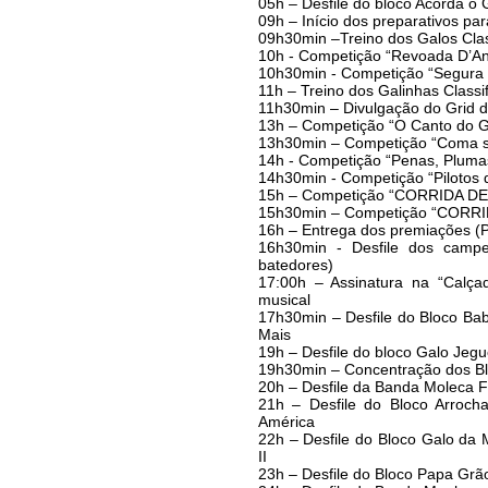
05h – Desfile do bloco Acorda o 
09h – Início dos preparativos pa
09h30min –Treino dos Galos Clas
10h - Competição “Revoada D’An
10h30min - Competição “Segura n
11h – Treino dos Galinhas Classi
11h30min – Divulgação do Grid d
13h – Competição “O Canto do G
13h30min – Competição “Coma s
14h - Competição “Penas, Pluma
14h30min - Competição “Pilotos 
15h – Competição “CORRIDA D
15h30min – Competição “CORR
16h – Entrega dos premiações (P
16h30min - Desfile dos campeõ
batedores)
17:00h – Assinatura na “Cal
musical
17h30min – Desfile do Bloco Baby
Mais
19h – Desfile do bloco Galo Jeg
19h30min – Concentração dos Bloc
20h – Desfile da Banda Moleca Fa
21h – Desfile do Bloco Arrocha
América
22h – Desfile do Bloco Galo da M
II
23h – Desfile do Bloco Papa Grão