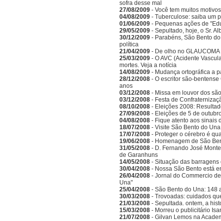
sofra desse mal
27/08/2009
- Você tem muitos motivos
04/08/2009
- Tuberculose: saiba um 
01/06/2009
- Pequenas ações de "Ed
29/05/2009
- Sepultado, hoje, o Sr. A
30/12/2009
- Parabéns, São Bento do
política
21/04/2009
- De olho no GLAUCOMA
25/03/2009
- O AVC (Acidente Vascula
mortes. Veja a notícia
14/08/2009
- Mudança ortográfica a p
28/12/2008
- O escritor são-bentense
anos
03/12/2008
- Missa em louvor dos sã
03/12/2008
- Festa de Confraternizaç
08/10/2008
- Eleições 2008: Resulta
27/09/2008
- Eleições de 5 de outubr
04/08/2008
- Fique atento aos sinais
18/07/2008
- Visite São Bento do Una
17/07/2008
- Proteger o cérebro é qu
19/06/2008
- Homenagem de São Bento
31/05/2008
- D. Fernando José Monte
de Garanhuns
14/05/2008
- Situação das barragens 
30/04/2008
- Nossa São Bento está e
26/04/2008
- Jornal do Commercio de 
Una"
25/04/2008
- São Bento do Una: 148 
30/03/2008
- Trovoadas: cuidados que 
21/03/2008
- Sepultada. ontem, a hist
15/03/2008
- Morreu o publicitário Is
21/07/2008
- Gilvan Lemos na Acade