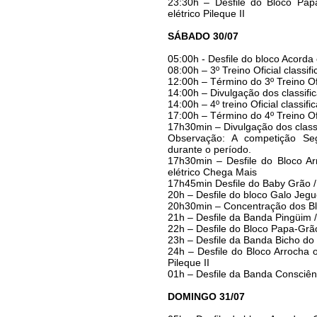
23:30h – Desfile do Bloco Pa
elétrico Pileque II
SÁBADO 30/07
05:00h - Desfile do bloco Acorda
08:00h – 3º Treino Oficial classifi
12:00h – Término do 3º Treino Of
14:00h – Divulgação dos classifi
14:00h – 4º treino Oficial classific
17:00h – Término do 4º Treino Of
17h30min – Divulgação dos class
Observação: A competição Seg
durante o período.
17h30min – Desfile do Bloco Arr
elétrico Chega Mais
17h45min Desfile do Baby Grão / I
20h – Desfile do bloco Galo Jeg
20h30min – Concentração dos Bloc
21h – Desfile da Banda Pingüim / 
22h – Desfile do Bloco Papa-Grão
23h – Desfile da Banda Bicho do 
24h – Desfile do Bloco Arrocha o 
Pileque II
01h – Desfile da Banda Consciênc
DOMINGO 31/07