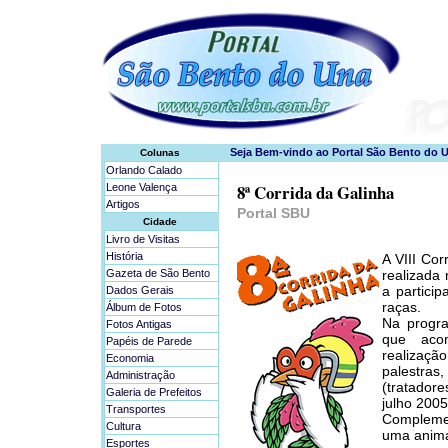
Colunas
Orlando Calado
8ª Corrida da Galinha
Leone Valença
Artigos
Portal SBU
Cidade
Livro de Visitas
História
A VIII Co
Gazeta de São Bento
realizada
a partici
Dados Gerais
raças.
Álbum de Fotos
Na progr
Fotos Antigas
que aco
Papéis de Parede
realizaçã
Economia
palestras
Administração
(tratador
Galeria de Prefeitos
julho 2005
Transportes
Complemen
Cultura
uma anima
Esportes