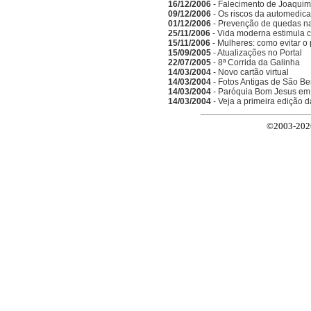
16/12/2006
- Falecimento de Joaquim
09/12/2006
- Os riscos da automedic
01/12/2006
- Prevenção de quedas n
25/11/2006
- Vida moderna estimula 
15/11/2006
- Mulheres: como evitar o
15/09/2005
- Atualizações no Portal
22/07/2005
- 8ª Corrida da Galinha
14/03/2004
- Novo cartão virtual
14/03/2004
- Fotos Antigas de São Be
14/03/2004
- Paróquia Bom Jesus em
14/03/2004
- Veja a primeira edição 
©2003-2026