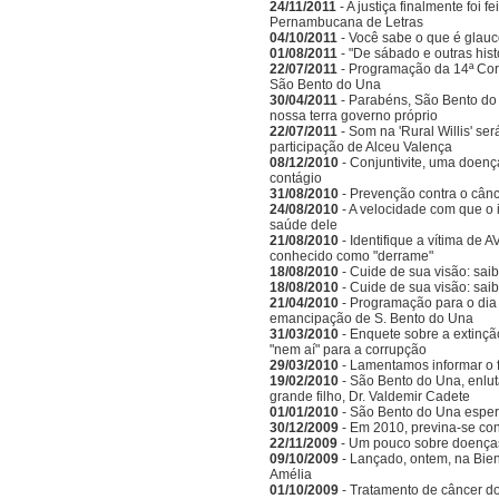
24/11/2011
- A justiça finalmente foi 
Pernambucana de Letras
04/10/2011
- Você sabe o que é glau
01/08/2011
- "De sábado e outras his
22/07/2011
- Programação da 14ª Corr
São Bento do Una
30/04/2011
- Parabéns, São Bento do 
nossa terra governo próprio
22/07/2011
- Som na 'Rural Willis' s
participação de Alceu Valença
08/12/2010
- Conjuntivite, uma doenç
contágio
31/08/2010
- Prevenção contra o cânc
24/08/2010
- A velocidade com que o 
saúde dele
21/08/2010
- Identifique a vítima de
conhecido como "derrame"
18/08/2010
- Cuide de sua visão: saib
18/08/2010
- Cuide de sua visão: sai
21/04/2010
- Programação para o dia 
emancipação de S. Bento do Una
31/03/2010
- Enquete sobre a extinçã
"nem aí" para a corrupção
29/03/2010
- Lamentamos informar o 
19/02/2010
- São Bento do Una, enlu
grande filho, Dr. Valdemir Cadete
01/01/2010
- São Bento do Una esper
30/12/2009
- Em 2010, previna-se co
22/11/2009
- Um pouco sobre doenças
09/10/2009
- Lançado, ontem, na Bien
Amélia
01/10/2009
- Tratamento de câncer d