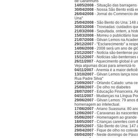
de Garanhuns
14/05/2008
- Situação das barragens 
30/04/2008
- Nossa São Bento está e
26/04/2008
- Jornal do Commercio de 
Una"
25/04/2008
- São Bento do Una: 148 
30/03/2008
- Trovoadas: cuidados que 
21/03/2008
- Sepultada. ontem, a hist
15/03/2008
- Morreu o publicitário Is
21/07/2008
- Gilvan Lemos na Acade
29/12/2007
- "Esclarecimento" a respe
14/06/2008
- 2008 será um ano de gló
23/12/2007
- Notícia são-bentense pu
15/12/2007
- Notícias são-bentenses 
26/11/2007
- Aquecimento global é um
Veja algumas dicas para amenizá-lo
04/11/2007
- Anemia é a maior deficiên
13/10/2007
- Gilvan Lemos lança nov
Rua Padre Silva"
23/09/2007
- Orlando Calado: uma ce
25/08/2007
- De olho no diabetes
28/07/2007
- Educação Financeira. A
04/11/2007
- Mudanças na Língua Po
29/06/2007
- Gilvan Lemos: 79 anos d
homenagem ao intelectual.
17/06/2007
- Ariano Suassuna: 80 ano
12/06/2007
- Caravanas às nascentes
05/06/2007
- Homenagem ao grande es
18/05/2007
- Crianças carentes com d
29/05/2007
- São Bento do Una: 147 
29/04/2007
- Fique de olho no coleste
08/04/2007
- Neste domingo de Pásc