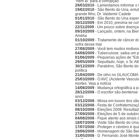
"nem aí" para a corrupção
29/03/2010
- Lamentamos informar o 
19/02/2010
- São Bento do Una, enlu
grande filho, Dr. Valdemir Cadete
01/01/2010
- São Bento do Una esper
30/12/2009
- Em 2010, previna-se co
22/11/2009
- Um pouco sobre doenças
09/10/2009
- Lançado, ontem, na Bien
Amélia
01/10/2009
- Tratamento de câncer d
sofra desse mal
27/08/2009
- Você tem muitos motivos
04/08/2009
- Tuberculose: saiba um 
01/06/2009
- Pequenas ações de "Ed
29/05/2009
- Sepultado, hoje, o Sr. A
30/12/2009
- Parabéns, São Bento do
política
21/04/2009
- De olho no GLAUCOMA
25/03/2009
- O AVC (Acidente Vascula
mortes. Veja a notícia
14/08/2009
- Mudança ortográfica a p
28/12/2008
- O escritor são-bentense
anos
03/12/2008
- Missa em louvor dos sã
03/12/2008
- Festa de Confraternizaç
08/10/2008
- Eleições 2008: Resulta
27/09/2008
- Eleições de 5 de outubr
04/08/2008
- Fique atento aos sinais
18/07/2008
- Visite São Bento do Una
17/07/2008
- Proteger o cérebro é qu
19/06/2008
- Homenagem de São Bento
31/05/2008
- D. Fernando José Monte