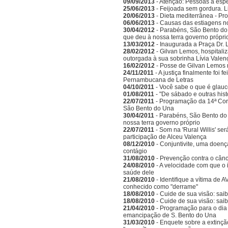
09/09/2013
- Atenção: Pessoas à espe
25/06/2013
- Feijoada sem gordura. L
20/06/2013
- Dieta mediterrânea - Pr
06/06/2013
- Causas das estiagens n
30/04/2012
- Parabéns, São Bento do 
que deu à nossa terra governo própri
13/03/2012
- Inaugurada a Praça Dr. 
28/02/2012
- Gilvan Lemos, hospitali
outorgada à sua sobrinha Lívia Valen
16/02/2012
- Posse de Gilvan Lemos
24/11/2011
- A justiça finalmente foi 
Pernambucana de Letras
04/10/2011
- Você sabe o que é glau
01/08/2011
- "De sábado e outras his
22/07/2011
- Programação da 14ª Corr
São Bento do Una
30/04/2011
- Parabéns, São Bento do 
nossa terra governo próprio
22/07/2011
- Som na 'Rural Willis' s
participação de Alceu Valença
08/12/2010
- Conjuntivite, uma doenç
contágio
31/08/2010
- Prevenção contra o cânc
24/08/2010
- A velocidade com que o 
saúde dele
21/08/2010
- Identifique a vítima de
conhecido como "derrame"
18/08/2010
- Cuide de sua visão: saib
18/08/2010
- Cuide de sua visão: sai
21/04/2010
- Programação para o dia 
emancipação de S. Bento do Una
31/03/2010
- Enquete sobre a extinçã