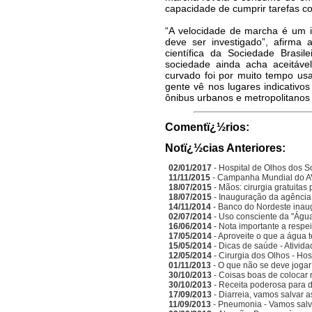
capacidade de cumprir tarefas co
“A velocidade de marcha é um i
deve ser investigado”, afirma a
científica da Sociedade Brasil
sociedade ainda acha aceitáve
curvado foi por muito tempo usa
gente vê nos lugares indicativ
ônibus urbanos e metropolitano
Comentï¿½rios:
Notï¿½cias Anteriores:
02/01/2017
- Hospital de Olhos dos S
11/11/2015
- Campanha Mundial do A
18/07/2015
- Mãos: cirurgia gratuitas
18/07/2015
- Inauguração da agência
14/11/2014
- Banco do Nordeste inau
02/07/2014
- Uso consciente da "Água
16/06/2014
- Nota importante a respe
17/05/2014
- Aproveite o que a água 
15/05/2014
- Dicas de saúde - Ativida
12/05/2014
- Cirurgia dos Olhos - Ho
01/11/2013
- O que não se deve jogar 
30/10/2013
- Coisas boas de colocar
30/10/2013
- Receita poderosa para d
17/09/2013
- Diarreia, vamos salvar a
11/09/2013
- Pneumonia - Vamos salva