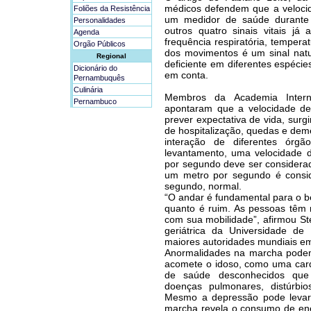
médicos defendem que a veloci
Foliões da Resistência
um medidor de saúde durante 
Personalidades
outros quatro sinais vitais já 
Agenda
frequência respiratória, tempera
Orgão Públicos
dos movimentos é um sinal natu
Regional
deficiente em diferentes espécie
Dicionário do
em conta.
Pernambuquês
Culinária
Membros da Academia Interna
Pernambuco
apontaram que a velocidade de
prever expectativa de vida, surg
de hospitalização, quedas e dem
interação de diferentes órg
levantamento, uma velocidade
por segundo deve ser considera
um metro por segundo é consi
segundo, normal.
“O andar é fundamental para o 
quanto é ruim. As pessoas têm
com sua mobilidade”, afirmou St
geriátrica da Universidade de
maiores autoridades mundiais em
Anormalidades na marcha podem
acomete o idoso, como uma card
de saúde desconhecidos que 
doenças pulmonares, distúrbi
Mesmo a depressão pode levar 
marcha revela o consumo de ene