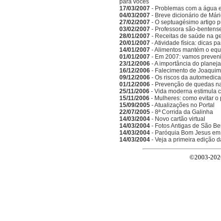
para vocês
17/03/2007
- Problemas com a água 
04/03/2007
- Breve dicionário de Már
27/02/2007
- O septuagésimo artigo 
03/02/2007
- Professora são-bentense
28/01/2007
- Receitas de saúde na g
20/01/2007
- Atividade física: dicas 
14/01/2007
- Alimentos mantém o equi
01/01/2007
- Em 2007: vamos preveni
23/12/2006
- A importância do planeja
16/12/2006
- Falecimento de Joaquim
09/12/2006
- Os riscos da automedic
01/12/2006
- Prevenção de quedas n
25/11/2006
- Vida moderna estimula 
15/11/2006
- Mulheres: como evitar o
15/09/2005
- Atualizações no Portal
22/07/2005
- 8ª Corrida da Galinha
14/03/2004
- Novo cartão virtual
14/03/2004
- Fotos Antigas de São Be
14/03/2004
- Paróquia Bom Jesus em
14/03/2004
- Veja a primeira edição 
©2003-2026