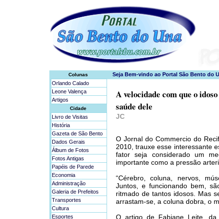
Colunas
Orlando Calado
A velocidade com que o idoso
Leone Valença
Artigos
saúde dele
Cidade
JC
Livro de Visitas
História
Gazeta de São Bento
O Jornal do Commercio do Recif
Dados Gerais
2010, trauxe esse interessante
Álbum de Fotos
fator seja considerado um me
Fotos Antigas
importante como a pressão arteri
Papéis de Parede
Economia
“Cérebro, coluna, nervos, mús
Administração
Juntos, e funcionando bem, sã
Galeria de Prefeitos
ritmado de tantos idosos. Mas 
Transportes
arrastam-se, a coluna dobra, o m
Cultura
O artigo de Fabiane Leite, da
Esportes