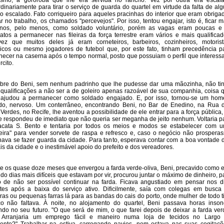
otismo, a gororoba que lhe era servida no rancho. Vez por outra era escal
rdinariamente para tirar o serviço de guarda do quartel em virtude da falta de al
o escalado. Fato corriqueiro para aqueles pracinhas do interior que eram obriga
r no trabalho, os chamados "percevejos". Por isso, tentou engajar, isto é, ficar m
anos, pelo menos, como soldado voluntário, porém as vagas eram poucas e
atos a permanecer nas fileiras da força terrestre eram vários e mais qualificad
ez que muitos deles já eram corneteiros, barbeiros, cozinheiros, motorist
cos ou mesmo jogadores de futebol que, por este fato, tinham precedência p
ecer na caserna após o tempo normal, posto que possuiam o perfil que interess
rcito.
bre do Beni, sem nenhum padrinho que lhe pudesse dar uma mãozinha, não ti
 qualificações a não ser a de goleiro apenas razoável de sua companhia, coisa 
 ajudou a permanecer como soldado engajado. E, por isso, tornou-se um ho
ado, nervoso. Um conterrâneo, encontrando Beni, no Bar de Enedino, na Rua 
Verdes, no Recife, lhe aventou a possibilidade de ele entrar para a força pública,
e respondeu de imediato que não queria ser meganha de jeito nenhum. Voltaria p
acata S. Bento e tentaria por todos os meios e modos se estabelecer com 
eira" para vender sorvete de raspa e refresco e, caso o negócio não prosperas
nava se fazer guarda da cidade. Para tanto, esperava contar com a boa vontade 
is da cidade e o inestimável apoio do prefeito e dos vereadores.
e os quase doze meses que envergou a farda verde-oliva, Beni, precavido como e
do dias mais difíceis que estavam por vir, procurou juntar o máximo de dinheiro, p
 de não ser possível continuar na farda. Ficava angustiado em pensar nos d
tes após a baixa do serviço ativo. Dificilmente, saía com colegas em busca
ras ou pequenas farras lá para as bandas do cais do porto, onde mulher de todo t
o não faltava. À noite, no alojamento do quartel, Beni passava horas inson
do no seu futuro. "O que será de mim, o que farei depois de deixar a farda ver
? Arranjaria um emprego fácil e maneiro numa loja de tecidos no Largo