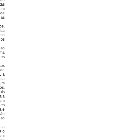
lub
tas
com
 de
ias
be.
 Lá
nto
 os
oso
uma
res
tos
 de
, a
dia
num
ós,
ais
aja
 em
ões
a e
dão
oso
nta
a o
eni