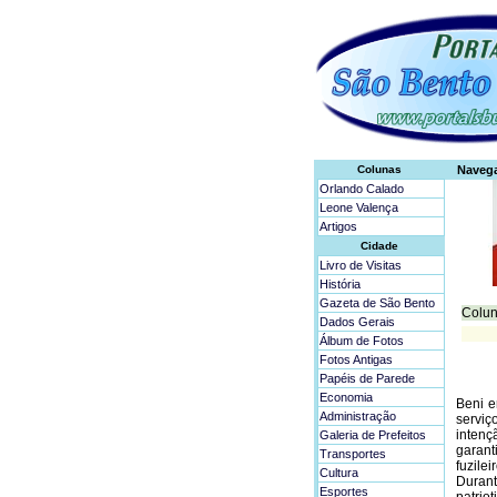
Colunas
Naveg
Orlando Calado
Leone Valença
Artigos
Cidade
Livro de Visitas
História
Gazeta de São Bento
Colun
Dados Gerais
Álbum de Fotos
Fotos Antigas
Papéis de Parede
Economia
Beni e
Administração
serviç
intenç
Galeria de Prefeitos
garan
Transportes
fuzile
Cultura
Duran
Esportes