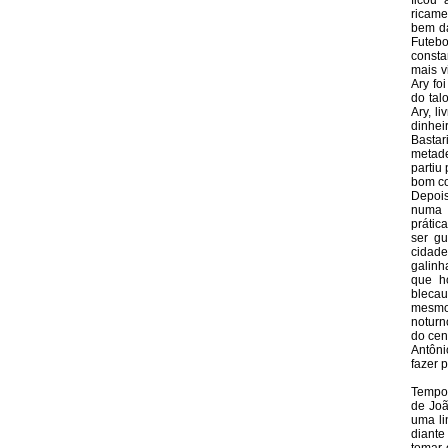
ficou
ricame
bem da
Futebo
consta
mais v
Ary fo
do tal
Ary, l
dinheir
Bastar
metade
partiu
bom co
Depois
numa 
prátic
ser gu
cidad
galinh
que h
blecau
mesmo,
noturn
do cen
Antôni
fazer 
Tempos
de Joã
uma li
diante