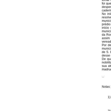
tomar 
foi qu
desper
cadern
No in
resolv
munici
prédio
início
munici
da Roc
assim 
veread
Por de
munici
de S. 
desse 
De qua
nobili
sua at
madrug
...
Notas:
1)