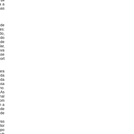
nja
a a
nas
 de
es:
do,
 do
 de
ar,
ava
sse
ort
ara
ida
oda
ssa
no.
 As
nal
Com
m a
 de
 de
vas
tor
mpo