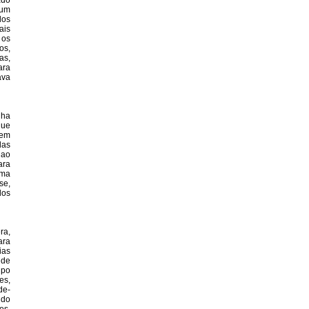
ado
gum
dos
ais
 os
os,
as,
ara
ava
nha
que
mem
das
 ao
ara
uma
se,
dos
ra,
ara
ias
 de
ipo
es,
de-
 do