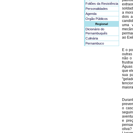
patri
Foliões da Resistência
extrao
soldad
Personalidades
a mora
Agenda
dois 
Orgão Públicos
candid
Regional
uma v
mecâni
Dicionário do
perman
Pernambuquês
ao Exé
Culinária
Pernambuco
E o po
outras
não o
frustr
Águas 
que el
sua p
"gelad
tencio
maiora
Durant
preven
o caso
seguin
aventu
e preç
pensan
oliva