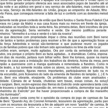
Leone conta que nesta época o apagão era completo. Apenas o União Sport C
que tinha gerador próprio oferecia aos seus associados jogos de baralho até al
da noite e ao público em geral o seu serviço de alto-falantes, mais conhecido 
u seja, Serviço de Alto-falantes do União, graças ao empenho de Adauto, filho
rto Paiva, que conseguia minorar a falta de luz e conforto com as dolentes melod
ca.
stamente neste grave contexto de então que Beni fundou o Santa Rosa Futebol Clu
rava no Largo da Matriz e sua casa ficava mais ou menos em frente da igreja.
ealizadas as reuniões toda a sexta-feira. Na primeira delas, Beni escolheu de pro
res da agremiação. Seria vermelho e verde. Ele mesmo justificou perante
heiros: "Vermelho é a rosa e verde é o talo da roseira".
ne que descreve com propriedade ímpar o clima das reuniões com Beni nerv
 de tantos e tantos problemas para resolver a fim de que a agremiação fosse 
da força futebolista e social são-bentense e que pudesse reunir os jogado
os de famílias pobres que não tinham sido aproveitados no time da elite local:
uniões eram, sempre, muito agitadas. Ora por conta da seriedade dos assun
dos, ora porque o próprio Beni as fazia agitadas... e dramáticas. Celina, esposa
em dias de reunião, jantava num bilhar velho. Beni lhe tomava, quase na marra
mesa da casa para a instalação dos trabalhos da diretoria. Acima da mesa, pen
mpião a querosene com a manga quebrada e remendada a flandres. Como 
de teatro, a luz somente incidia sobre os atores, ou melhor, sobre a diretoria. N
ores e associados, figuras menos importantes, participávamos de tudo na m
ta escuridão, pois ficávamos do lado da emenda de flandres do lampião. (...) E h
rso. Beni era vibrante, eloqüente. Os problemas do clube eram analisados
didade. Câmara de ar furada, chuteiras sem travas, essas coisas. As soluç
 surgiam. Beni, recém-egresso das fileiras do Exército onde aprendera tanta cois
e trouxera o lampião fazia questão de, em meio à oratória, demonstrar sua grati
nheirinho do Exército" por lhe haver proporcionado a compra de tão maravilh
cho iluminador".
diante, Leone conta como foi o episódio da compra do jogo de camisas do Sa
e Beni: "Quando Ary, do Coronel Armando, tesoureiro da agremiação, partiu par
 com os recursos da tesouraria a fim de adquirir um novo "padrão" de camisa, B