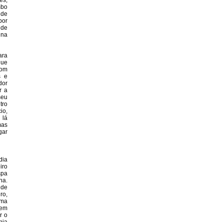
es,
mbo
 de
por
 de
 na
ara
que
com
s e
dor
r a
seu
tro
io,
 lá
mas
gar
dia
iro
spa
na.
 de
ro,
sma
bem
r o