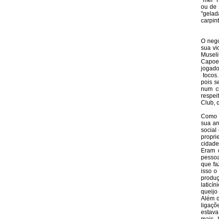
"mel" 
ou de 
"gelad
carpin
O negó
sua vi
Musel
Capoei
jogad
tocos.
pois s
num cl
respei
Club, 
Como B
sua ar
social
propri
cidade
Eram d
pesso
que fa
isso o
produç
laticí
queijo
Além d
ligaçõ
estava