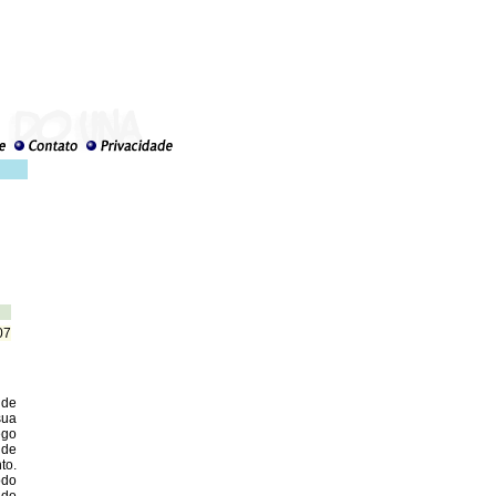
07
 de
sua
ego
 de
to.
odo