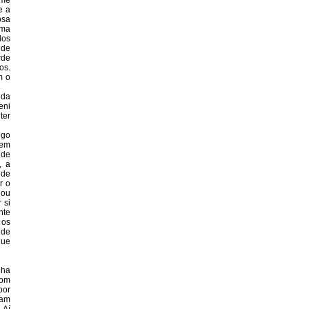
ime
e a
osa
uma
dos
 de
rde
os.
m o
nda
eni
ter
ego
 em
 de
, a
 de
r o
 ou
 si
nte
 os
 de
que
ilha
com
por
iam