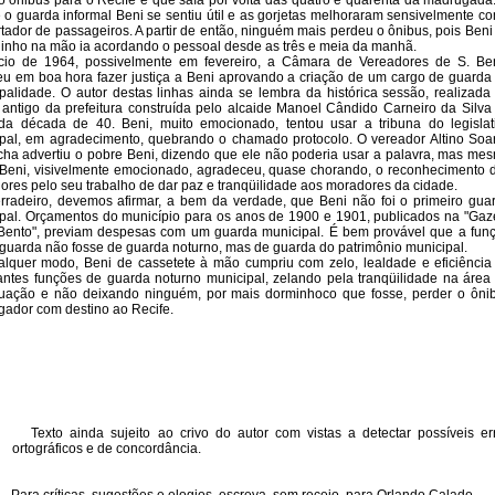
o ônibus para o Recife e que saía por volta das quatro e quarenta da madrugada.
e o guarda informal Beni se sentiu útil e as gorjetas melhoraram sensivelmente c
tador de passageiros. A partir de então, ninguém mais perdeu o ônibus, pois Beni
inho na mão ia acordando o pessoal desde as três e meia da manhã.
ício de 1964, possivelmente em fevereiro, a Câmara de Vereadores de S. Be
eu em boa hora fazer justiça a Beni aprovando a criação de um cargo de guarda
palidade. O autor destas linhas ainda se lembra da histórica sessão, realizada
 antigo da prefeitura construída pelo alcaide Manoel Cândido Carneiro da Silva
 da década de 40. Beni, muito emocionado, tentou usar a tribuna do legislat
pal, em agradecimento, quebrando o chamado protocolo. O vereador Altino Soa
ha advertiu o pobre Beni, dizendo que ele não poderia usar a palavra, mas me
Beni, visivelmente emocionado, agradeceu, quase chorando, o reconhecimento 
ores pelo seu trabalho de dar paz e tranqüilidade aos moradores da cidade.
rradeiro, devemos afirmar, a bem da verdade, que Beni não foi o primeiro gua
pal. Orçamentos do município para os anos de 1900 e 1901, publicados na "Gaz
Bento", previam despesas com um guarda municipal. É bem provável que a fun
guarda não fosse de guarda noturno, mas de guarda do patrimônio municipal.
lquer modo, Beni de cassetete à mão cumpriu com zelo, lealdade e eficiência
tantes funções de guarda noturno municipal, zelando pela tranqüilidade na área
uação e não deixando ninguém, por mais dorminhoco que fosse, perder o ôni
ador com destino ao Recife.
Texto ainda sujeito ao crivo do autor com vistas a detectar possíveis er
ortográficos e de concordância.