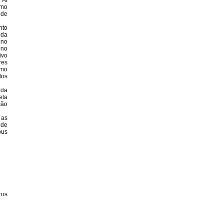
 Aí
omo
 de
nto
 da
 no
 no
ivo
res
smo
dos
rda
eta
ção
 as
 de
bus
ros