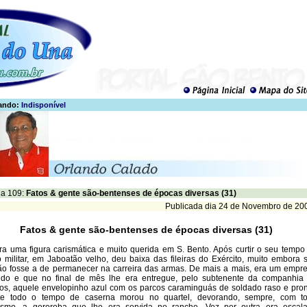
ando:
Indisponível
a 109:
Fatos & gente são-bentenses de épocas diversas (31)
Publicada dia 24 de Novembro de 20
Fatos & gente são-bentenses de épocas diversas (31)
ra uma figura carismática e muito querida em S. Bento. Após curtir o seu tempo
o militar, em Jaboatão velho, deu baixa das fileiras do Exército, muito embora 
ão fosse a de permanecer na carreira das armas. De mais a mais, era um empr
tido e que no final de mês lhe era entregue, pelo subtenente da companhia
iros, aquele envelopinho azul com os parcos caraminguás de soldado raso e pron
te todo o tempo de caserna morou no quartel, devorando, sempre, com t