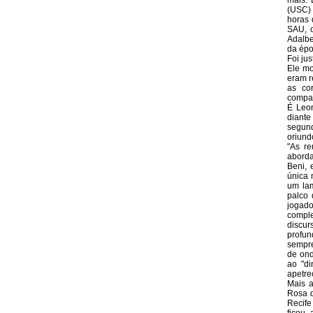
mais. 
(USC) 
horas 
SAU, o
Adalbe
da épo
Foi ju
Ele mo
eram r
as co
compan
É Leo
diante
segun
oriund
"As re
aborda
Beni, 
única 
um la
palco 
jogad
comple
discu
profun
sempre
de ond
ao "di
apetre
Mais a
Rosa d
Recife