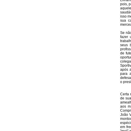
Livram
pois, 
aquel
saudáv
isso m
sua c
mercea
Se não
fazer
trabal
seus 
profis
de fut
oportu
colega
Sporti
após a
para 
defesa
o pres
Certa 
de sua
amealh
aos m
Compro
João V
monto
espéci
em fre