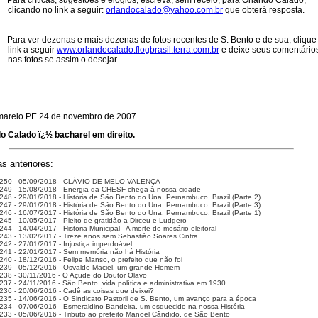
Para críticas, sugestões e elogios, escreva, sem receio, para Orlando Calado,
clicando no link a seguir:
orlandocalado@yahoo.com.br
que obterá resposta.
Para ver dezenas e mais dezenas de fotos recentes de S. Bento e de sua, clique
link a seguir
www.orlandocalado.flogbrasil.terra.com.br
e deixe seus comentário
nas fotos se assim o desejar.
marelo PE 24 de novembro de 2007
o Calado ï¿½ bacharel em direito.
s anteriores:
 250 - 05/09/2018 - CLÁVIO DE MELO VALENÇA
249 - 15/08/2018 - Energia da CHESF chega à nossa cidade
248 - 29/01/2018 - História de São Bento do Una, Pernambuco, Brazil (Parte 2)
247 - 29/01/2018 - História de São Bento do Una, Pernambuco, Brazil (Parte 3)
246 - 16/07/2017 - História de São Bento do Una, Pernambuco, Brazil (Parte 1)
245 - 10/05/2017 - Pleito de gratidão a Dirceu e Ludgero
44 - 14/04/2017 - Historia Municipal - A morte do mesário eleitoral
243 - 13/02/2017 - Treze anos sem Sebastião Soares Cintra
242 - 27/01/2017 - Injustiça imperdoável
241 - 22/01/2017 - Sem memória não há História
240 - 18/12/2016 - Felipe Manso, o prefeito que não foi
239 - 05/12/2016 - Osvaldo Maciel, um grande Homem
238 - 30/11/2016 - O Açude do Doutor Olavo
237 - 24/11/2016 - São Bento, vida política e administrativa em 1930
236 - 20/06/2016 - Cadê as coisas que deixei?
235 - 14/06/2016 - O Sindicato Pastoril de S. Bento, um avanço para a época
234 - 07/06/2016 - Esmeraldino Bandeira, um esquecido na nossa História
233 - 05/06/2016 - Tributo ao prefeito Manoel Cândido, de São Bento