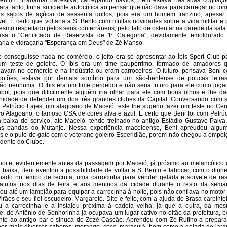
ento?" Trabalhar na estiva, carregando navios, nem estava nas suas cogitaçõ
para tanto, tinha suficiente autocrítica ao pensar que não dava para carregar no lo
es sacos de açúcar de sessenta quilos, pois era um homem franzino, apesar
el. É certo que voltaria a S. Bento com muitas novidades sobre a vida militar e 
esmo respeitado pelos seus conterrâneos, pelo fato de ostentar na parede da sala
asa o "Certificado de Reservista de 1ª Categoria", devidamente emoldurado
ria e vidraçaria "Esperança em Deus" de Zé Manso.
 conseguisse nada no comércio, o jeito era se apresentar ao Íbis Sport Club p
 um teste de goleiro. O Íbis era um time paupérrimo, formado de amadores 
havam no comércio e na indústria ou eram carroceiros. O futuro, pensava Beni 
botões, estava por demais sombrio para um são-bentense de poucas letra
são nenhuma. O Íbis era um time perdedor e não seria futuro para ele como joga
ebol, pois que dificilmente alguém iria olhar para ele com bons olhos e lhe da
nidade de defender um dos três grandes clubes da Capital. Conversando com 
 Petrúcio Lajes, um alagoano de Maceió, este lhe sugeriu fazer um teste no Cen
vo Alagoano, o famoso CSA de cores alva e azul. É certo que Beni foi com Petrúc
 baixa do serviço, até Maceió, tendo treinado no antigo Estádio Gustavo Paiva,
as bandas do Mutanje. Nessa experiência maceioense, Beni apreudeu algu
s e o pulo do gato com o veterano goleiro Esperidião, porém não chegou a empol
idente do Clube.
noite, evidentemente antes da passagem por Maceió, já próximo ao melancólico 
 baixa, Beni aventou a possibilidade de voltar a S. Bento e fabricar, com o dinhe
ado no tempo de recruta, uma carrocinha para vender gelada e sorvete de ra
atutos nos dias de feira e aos meninos da cidade durante o resto da sema
u até um lampião para equipar a carrocinha à noite, pois não confiava no motor
irães e seu fiel escudeiro, Margareto. Dito e feito, com a ajuda de Brasa carpintei
u a carrocinha e a instalou próxima à cadeia velha, já que a outra, da me
e, de Antônio de Senhorinha já ocupava um lugar cativo no oitão da prefeitura, 
nte ao antigo bar e sinuca de Zezé Cascão. Aprendeu com Zé Rufino a prepara