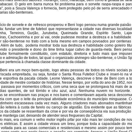
nos mais diversos sabores: morango, coco, maracujá, bem como a gelada de lara
abacaxi. O gelo em barra nunca foi problema para o sorvete raspa-raspa e par
a", pois a Souza Valença o fornecia, bem protegido pelo pó de serra arrecadado 
tarias são-bentenses.
cio de sorvete e de refresco prosperou e Beni logo pensou numa grande paixão
da: fundar um time de futebol que representasse a cidade nas diversas localidad
inha, Terreiros, Gurjão, Jurubeba, Queimada Grande, Espírito Santo, Laje
ras, Cachoeirinha e por aí vai, onde pudesse mostrar a destreza e a habilidade
or são-bentense no trato com a bola mesmo em campos povoados por centenas
 Além de tudo, poderia mostrar toda sua destreza e habilidade como goleiro titul
endo o presidente e dono do time tinha lugar cativo de guarda-meta. Beni pens
ube formalmente constituído, com estatuto, diretoria e tudo mais que impuse
to e admiração de todos, tal qual o organizado alvinegro são-bentense, o União Sp
que pertencia à chamada classe dominante da cidade.
eni era um moço bem-quisto, logo atraiu pessoas de todos os níveis sociais p
riscada empreitada, ou seja, fundar o Santa Rosa Futebol Clube e inseri-lo na v
 e esportiva da pacata cidade. Leone Valença, descreve o time de Beni com a t
edade de mestre contador de histórias. Nesse tempo, por volta do ano de 1952, no
 passava por momentos críticos, com uma seca que se prolongava há mais de a
ias quentes, de sol tórrido e céu azul, azul. Nenhuma nuvem no horizonte.
as se encontravam nas praças e nos bares e comentavam aquela seca descomu
zia com que o leite da principal atividade econômica do município minguasse. 
 dinheiro escasseava cada vez mais. Alguns criadores mais abonados mantinha
ão leiteira à custa de farelo ou caroço de algodão. Era evidente que as fábricas
nios da cidade se ressentiam da crise e por via de conseqüência via sua produção
 e manteiga cair, deixando de atender seus fregueses da Capital.
o mais, era comum o velho motor inglês pifar por não mais ter condições de no
es elétricas. E assim a cidade virava um breu, porque toda a capacidade do mo
 voltada para as casas comerciais e residenciais e mesmo assim por pouco te