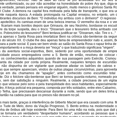
 apreensivo, nervoso. Não se sabe ao certo se por ansiedade em ver seu t
nte uniformizado, ou por não acreditar na honestidade do pobre Ary que, diga-s
 verdade, jamais pensara em enganar alguém, muito menos o glorioso Santa R
l Clube. A demora na capital fora motivada pela falta de transporte, o que era 
nte naquela época. A estada prolongada na Capital ensejou, no entanto, um 
ibrantes discursos de Beni: "O indivíduo Ary arribou com o dinheiro!"
O regresso
i apoteótico. As camisas eram de uma beleza imensa. O vermelho da rosa e o ve
o ficariam mais bonitos depois que Grinaura, de seu Nezinho, bordasse os escud
ivre da torpe suspeita, deu o troco: "Disseram que o tesoureiro tinha arribado co
o. Pobrezinho do tesoureiro!" Beni tentava justificar-se: "Disseram, não. Tire o s..."
ia apenas o Santa Rosa para imortalizar Beni na crônica são-bentense da segu
 do século XX. O clube lhe deu apenas fama de empreendedor nato e, assim, B
 para a parte social. E para ser bem vindo ao salão do Santa Rosa o rapaz tinha de 
mportamento e a moça deveria ser "moça" o que traduzindo significava "virgem".
 da aventura social-esportiva, Beni, sedento por uma oportunidade de empr
cidade pouco empregadora como a S. Bento de então, resolveu de colocar
a os conhecimentos adquiridos quando de sua passagem pelo Exército. Cismou
arda da cidade por conta própria. Realmente, naqueles tempos de escuridão
e não dispunha de um vigilante que pudesse afastar os ladrões de cabras e
as que sempre apareciam, vindos de outras plagas circunvizinhas, para aproveita
oje em dia chamamos de "apagão", antes conhecido como escuridão total
te. Diz o folclore são-bentense que Beni se tornou guarda-noturno, nomeado por
 sem dar satisfação a ninguém. Realmente, a cidade precisava de um vigila
o que velasse pelo sono e pela tranqüilidade dos seus habitantes, especialmente
tro. A força policial era pequena, composta por três soldados, entre eles Cabarino,
o Telha, que precisavam descansar durante a noite, sendo que um deles tinha 
plantão na cadeia para que os presos não dessem no pé.
 mais tarde, graças à interferência de Gilberto Maciel que era casado com uma
f
o Tude de Melo, dono da Viação Progresso, S. Bento entrou na modernidade 
nha de ônibus até hoje existente. Para Beni foi uma mão na roda, pois que dali 
 se tornaria um verdadeiro "despertador humano", acordando as pessoas que 