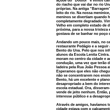
açude do “Doutor” e vimos cano
do riacho que vai dar no rio Un
próprias. Na antiga “Barragem
leito do rio. Na nossa meninice
meninos se divertiam quando hav
completamente degradado. Vim
Velho em completo estado de 
próxima, para a nossa tristeza
gostava de se banhar no poço 
Andando um pouco mais, no ca
restaurante Pedágio e a seguir
Bento do Una. Pelo que nos inf
alunos da Escola Lenita Cintra
moram no centro da cidade e a
condução, uma vez que terão d
ladeira pela Rua João Pessoa a
Esperamos que eles não chegue
não se concentrarem nos ensin
Bento, há um excelente e plano
desapropriado a bem do interes
escola estadual. Ora, disseram
vende de jeito nenhum. Então, 
interesse público e a desapropr
Através de amigos, havíamos 
cidade estava com o calçament