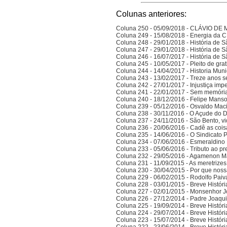
Colunas anteriores:
Coluna 250 - 05/09/2018 - CLÁVIO D
Coluna 249 - 15/08/2018 - Energia da
Coluna 248 - 29/01/2018 - História de S
Coluna 247 - 29/01/2018 - História de S
Coluna 246 - 16/07/2017 - História de S
Coluna 245 - 10/05/2017 - Pleito de gra
Coluna 244 - 14/04/2017 - Historia Munic
Coluna 243 - 13/02/2017 - Treze anos 
Coluna 242 - 27/01/2017 - Injustiça imp
Coluna 241 - 22/01/2017 - Sem memória
Coluna 240 - 18/12/2016 - Felipe Manso,
Coluna 239 - 05/12/2016 - Osvaldo Ma
Coluna 238 - 30/11/2016 - O Açude do 
Coluna 237 - 24/11/2016 - São Bento, vi
Coluna 236 - 20/06/2016 - Cadê as cois
Coluna 235 - 14/06/2016 - O Sindicato P
Coluna 234 - 07/06/2016 - Esmeraldino 
Coluna 233 - 05/06/2016 - Tributo ao p
Coluna 232 - 29/05/2016 - Agamenon M
Coluna 231 - 11/09/2015 - As meretrize
Coluna 230 - 30/04/2015 - Por que noss
Coluna 229 - 06/02/2015 - Rodolfo Paiv
Coluna 228 - 03/01/2015 - Breve Histór
Coluna 227 - 02/01/2015 - Monsenhor J
Coluna 226 - 27/12/2014 - Padre Joaqui
Coluna 225 - 19/09/2014 - Breve Histór
Coluna 224 - 29/07/2014 - Breve Histór
Coluna 223 - 15/07/2014 - Breve Histór