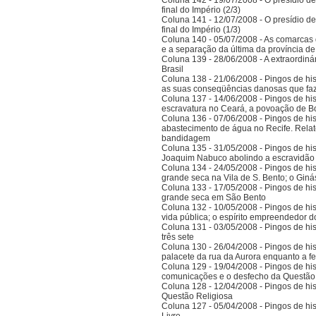
Coluna 142 - 19/07/2008 - O presídio d
final do Império (2/3)
Coluna 141 - 12/07/2008 - O presídio d
final do Império (1/3)
Coluna 140 - 05/07/2008 - As comarcas 
e a separação da última da província 
Coluna 139 - 28/06/2008 - A extraordinár
Brasil
Coluna 138 - 21/06/2008 - Pingos de histó
as suas conseqüências danosas que faz
Coluna 137 - 14/06/2008 - Pingos de hist
escravatura no Ceará, a povoação de B
Coluna 136 - 07/06/2008 - Pingos de histó
abastecimento de água no Recife. Relat
bandidagem
Coluna 135 - 31/05/2008 - Pingos de histó
Joaquim Nabuco abolindo a escravidão e
Coluna 134 - 24/05/2008 - Pingos de hist
grande seca na Vila de S. Bento; o Gi
Coluna 133 - 17/05/2008 - Pingos de hist
grande seca em São Bento
Coluna 132 - 10/05/2008 - Pingos de hist
vida pública; o espírito empreendedor 
Coluna 131 - 03/05/2008 - Pingos de histó
três sete
Coluna 130 - 26/04/2008 - Pingos de hist
palacete da rua da Aurora enquanto a 
Coluna 129 - 19/04/2008 - Pingos de hist
comunicações e o desfecho da Questão
Coluna 128 - 12/04/2008 - Pingos de hist
Questão Religiosa
Coluna 127 - 05/04/2008 - Pingos de hist