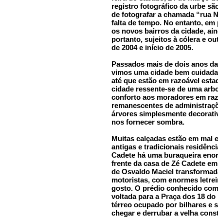
registro fotográfico da urbe s
de fotografar a chamada “rua N
falta de tempo. No entanto, em
os novos bairros da cidade, ai
portanto, sujeitos à cólera e o
de 2004 e início de 2005.
Passados mais de dois anos da
vimos uma cidade bem cuidada.
até que estão em razoável esta
cidade ressente-se de uma arb
conforto aos moradores em razã
remanescentes de administraçõe
árvores simplesmente decorativ
nos fornecer sombra.
Muitas calçadas estão em mal 
antigas e tradicionais residênc
Cadete há uma buraqueira enorm
frente da casa de Zé Cadete em
de Osvaldo Maciel transforma
motoristas, com enormes letre
gosto. O prédio conhecido como
voltada para a Praça dos 18 do
térreo ocupado por bilhares e 
chegar e derrubar a velha cons