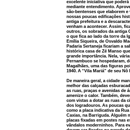
excelente iniciativa que poderá
mediante entendimento. Aprove
são-bentenses que elaborem e 
nossas poucas edificações his
antiga prefeitura e a descarac
venham a acontecer. Assim, fic
outros, os sobrados da antiga 
o que fica ao lado da torre da 
Emília Siqueira, de Osvaldo Ma
Padaria Sertaneja ficariam a s
histórica casa de Zé Manso que
grande importância. Nela, vári
Pernambuco se hospedaram, de
Magalhães, uma das figuras pol
1940. A “Vila Mariá” de seu Nô
De maneira geral, a cidade ma
melhor das calçadas esburacad
as ruas, praças e avenidas de
amenize o calor. Também, dever
com vistas a dotar as ruas da 
dos logradouros. As poucas qu
como a placa indicativa da Ru
Caxias, na Barriguda. Alguém n
placas fixadas em postes nas e
vândalos moderninhos. Para evi
devem ser fixadas na parede da