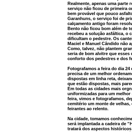
Realmente, apenas uma parte r
serviço não ficou de primeira o
bem provável que pouco asfalto 
Garanhuns, o serviço foi de pr
calçamento antigo foram resolv
Bento não ficou bom além de te
recebeu a solução asfáltica, o
dificultam o pedestre. Os cant
Maciel e Manuel Cândido não a
Como, talvez, não plantem gram
seria de bom alvitre que esses
conforto dos pedestres e dos fe
Fotografamos a feira do dia 24
precisa de um melhor ordename
dispostas em linha reta, deixa
que estão dispostas, mais par
Em todas as cidades mais orgni
uniformizadas para um melhor 
feira, vimos e fotografamos, d
cemitério um monte de velhas,
feirantes ao relento.
Na cidade, tomamos conhecimen
será implantada a cadeira de “
tratará dos aspectos histórico