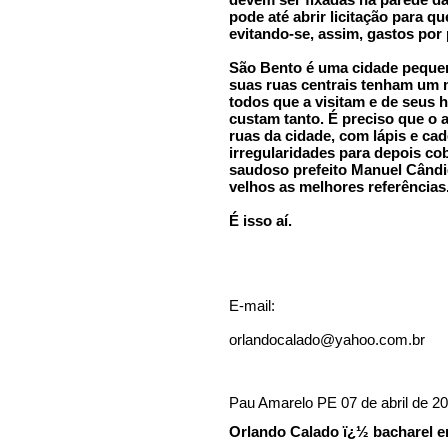
pode até abrir licitação para q
evitando-se, assim, gastos por 
São Bento é uma cidade pequen
suas ruas centrais tenham um m
todos que a visitam e de seus 
custam tanto. É preciso que o 
ruas da cidade, com lápis e c
irregularidades para depois cob
saudoso prefeito Manuel Când
velhos as melhores referências
É isso aí.
E-mail:
orlandocalado@yahoo.com.br
Pau Amarelo PE 07 de abril de 2
Orlando Calado ï¿½ bacharel em