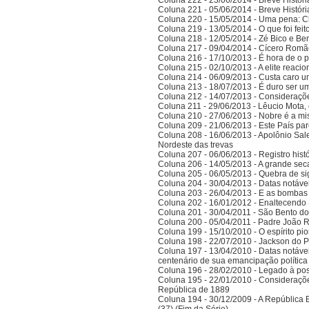
Coluna 222 - 23/06/2014 - Breve Histór
Coluna 221 - 05/06/2014 - Breve Histór
Coluna 220 - 15/05/2014 - Uma pena: C
Coluna 219 - 13/05/2014 - O que foi fei
Coluna 218 - 12/05/2014 - Zé Bico e Ben
Coluna 217 - 09/04/2014 - Cícero Romão 
Coluna 216 - 17/10/2013 - É hora de o po
Coluna 215 - 02/10/2013 - A elite reaci
Coluna 214 - 06/09/2013 - Custa caro 
Coluna 213 - 18/07/2013 - É duro ser u
Coluna 212 - 14/07/2013 - Consideraçõ
Coluna 211 - 29/06/2013 - Lêucio Mota,
Coluna 210 - 27/06/2013 - Nobre é a mi
Coluna 209 - 21/06/2013 - Este País pa
Coluna 208 - 16/06/2013 - Apolônio Sale
Nordeste das trevas
Coluna 207 - 06/06/2013 - Registro his
Coluna 206 - 14/05/2013 - A grande se
Coluna 205 - 06/05/2013 - Quebra de si
Coluna 204 - 30/04/2013 - Datas notáve
Coluna 203 - 26/04/2013 - E as bombas
Coluna 202 - 16/01/2012 - Enaltecendo 
Coluna 201 - 30/04/2011 - São Bento do
Coluna 200 - 05/04/2011 - Padre João 
Coluna 199 - 15/10/2010 - O espírito pi
Coluna 198 - 22/07/2010 - Jackson do Pa
Coluna 197 - 13/04/2010 - Datas notáve
centenário de sua emancipação polític
Coluna 196 - 28/02/2010 - Legado à po
Coluna 195 - 22/01/2010 - Considerações
República de 1889
Coluna 194 - 30/12/2009 - A República Bra