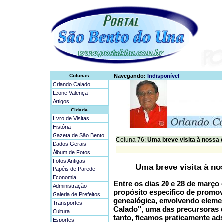
Colunas
Navegando:
Indisponível
Orlando Calado
Leone Valença
Artigos
Cidade
Livro de Visitas
História
Gazeta de São Bento
Coluna 76:
Uma breve visita à nossa
Dados Gerais
Álbum de Fotos
Fotos Antigas
Uma breve visita à n
Papéis de Parede
Economia
Entre os dias 20 e 28 de març
Administração
propósito específico de promo
Galeria de Prefeitos
genealógica, envolvendo elemen
Transportes
Calado", uma das precursoras 
Cultura
tanto, ficamos praticamente ads
Esportes