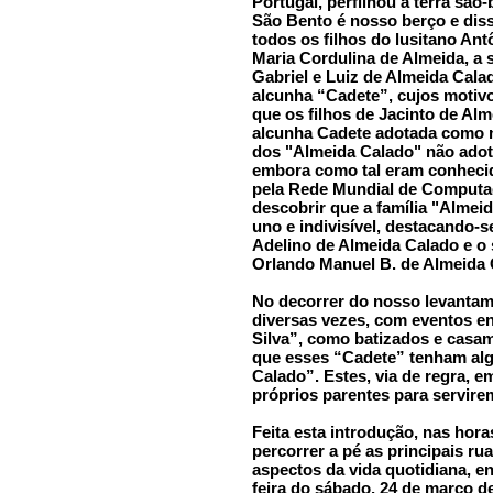
Portugal, perfilhou a terra são
São Bento é nosso berço e dis
todos os filhos do lusitano An
Maria Cordulina de Almeida, a s
Gabriel e Luiz de Almeida Cal
alcunha “Cadete”, cujos moti
que os filhos de Jacinto de Alm
alcunha Cadete adotada como n
dos "Almeida Calado" não adot
embora como tal eram conhecid
pela Rede Mundial de Computad
descobrir que a família "Alme
uno e indivisível, destacando-s
Adelino de Almeida Calado e o 
Orlando Manuel B. de Almeida 
No decorrer do nosso levanta
diversas vezes, com eventos e
Silva”, como batizados e cas
que esses “Cadete” tenham alg
Calado”. Estes, via de regra,
próprios parentes para servire
Feita esta introdução, nas hor
percorrer a pé as principais ru
aspectos da vida quotidiana, e
feira do sábado, 24 de março 