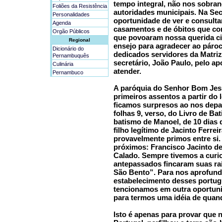
tempo integral, não nos sobran
Foliões da Resistência
autoridades municipais. Na Sec
Personalidades
oportunidade de ver e consultar
Agenda
casamentos e de óbitos que co
Orgão Públicos
que povoaram nossa querida ci
Regional
ensejo para agradecer ao páro
Dicionário do
dedicados servidores da Matriz 
Pernambuquês
secretário, João Paulo, pelo a
Culinária
atender.
Pernambuco
A paróquia do Senhor Bom Jesu
primeiros assentos a partir do
ficamos surpresos ao nos dep
folhas 9, verso, do Livro de Bat
batismo de Manoel, de 10 dias 
filho legítimo de Jacinto Ferre
provavelmente primos entre si
próximos: Francisco Jacinto d
Calado. Sempre tivemos a curi
antepassados fincaram suas ra
São Bento”. Para nos aprofund
estabelecimento desses portug
tencionamos em outra oportuni
para termos uma idéia de qua
Isto é apenas para provar que n