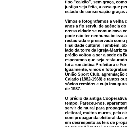
tipo “caixão”, sem graça, como
justiça seja feita, a casa que 
estado de conservação graças 
Vimos e fotografamos a velha c
anos a fio serviu de agência 
nossa cidade se comunicava com
pode não ter nenhuma beleza ar
restaurada e preservada como p
finalidade cultural. Também, o
lado da torre da Igreja-Matriz 
prédio voltou a ser a sede da B
esperamos que seja restaurado
foi a romântica Prefeitura e F
Igualmente, vimos e fotografam
União Sport Club, agremiação d
Calado (1882-1968) e tantos ou
sócios remidos e cuja inaugura
de 1937.
O prédio da antiga Cooperativa
tempo. Pareceu-nos, aparentem
servir de mural para propagand
eleitoral, muitos muros, pela c
com propaganda eleitoral das e
em desrespeito as leis de propag