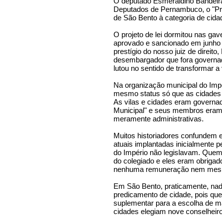
O deputado Esmeraldino Bandeir
Deputados de Pernambuco, o "Proj
de São Bento à categoria de cida
O projeto de lei dormitou nas gave
aprovado e sancionado em junho 
prestígio do nosso juiz de direito
desembargador que fora governa
lutou no sentido de transformar a
Na organização municipal do Impé
mesmo status só que as cidades 
As vilas e cidades eram govern
Municipal" e seus membros era
meramente administrativas.
Muitos historiadores confundem
atuais implantadas inicialmente 
do Império não legislavam. Quem
do colegiado e eles eram obrigad
nenhuma remuneração nem mesm
Em São Bento, praticamente, na
predicamento de cidade, pois qu
suplementar para a escolha de ma
cidades elegiam nove conselheiro