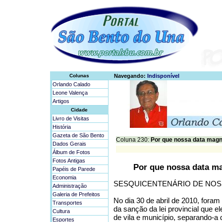
Colunas
Navegando:
Indisponível
Orlando Calado
Leone Valença
Artigos
Cidade
Livro de Visitas
História
Gazeta de São Bento
Coluna 230:
Por que nossa data magna
Dados Gerais
Álbum de Fotos
Fotos Antigas
Por que nossa data ma
Papéis de Parede
Economia
SESQUICENTENÁRIO DE NO
Administração
Galeria de Prefeitos
No dia 30 de abril de 2010, for
Transportes
da sanção da lei provincial que e
Cultura
de vila e município, separando-a 
Esportes