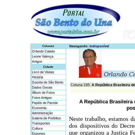
Colunas
Navegando:
Indisponível
Orlando Calado
Leone Valença
Artigos
Cidade
Livro de Visitas
História
Gazeta de São Bento
Coluna 185:
A República Brasileira de 
Dados Gerais
Álbum de Fotos
Fotos Antigas
A República Brasileira 
Papéis de Parede
pos
Economia
Administração
Neste trabalho, estamos d
Galeria de Prefeitos
Transportes
dos dispositivos do Decr
Cultura
que organizou a Justiça F
Esportes