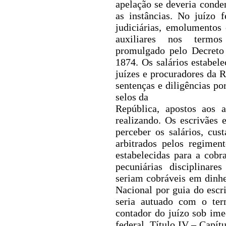
apelação se deveria conde
as instâncias.
No juízo f
judiciárias, emolumentos 
auxiliares nos termos
promulgado pelo Decreto
1874. Os salários estabel
juízes e procuradores da 
sentenças e diligências po
selos da
República, apostos aos 
realizando. Os escrivães 
perceber os salários, cu
arbitrados pelos regimen
estabelecidas para a cobr
pecuniárias disciplinare
seriam cobráveis em dinhe
Nacional por guia do escri
seria autuado com o ter
contador do juízo sob imed
federal.
Título IV – Capít