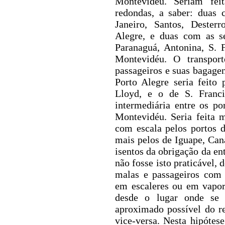
Montevidéu. Seriam fei
redondas, a saber: duas 
Janeiro, Santos, Dester
Alegre, e duas com as se
Paranaguá, Antonina, S. 
Montevidéu. O transpor
passageiros e suas bagagen
Porto Alegre seria feito 
Lloyd, e o de S. Franci
intermediária entre os po
Montevidéu. Seria feita
com escala pelos portos d
mais pelos de Iguape, Cana
isentos da obrigação da en
não fosse isto praticável, 
malas e passageiros com 
em escaleres ou em vapor
desde o lugar onde se 
aproximado possível do r
vice-versa. Nesta hipótes