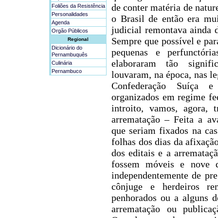
de conter matéria de natur
Foliões da Resistência
Personalidades
o Brasil de então era mu
Agenda
judicial remontava ainda 
Orgão Públicos
Sempre que possível e par
Regional
Dicionário do
pequenas e perfunctóri
Pernambuquês
elaboraram tão signif
Culinária
Pernambuco
louvaram, na época, nas l
Confederação Suíça e
organizados em regime fed
introito, vamos, agora,
arrematação – Feita a av
que seriam fixados na cas
folhas dos dias da afixaçã
dos editais e a arremataç
fossem móveis e nove d
independentemente de pre
cônjuge e herdeiros
rem
penhorados ou a alguns de
arrematação ou publicaç