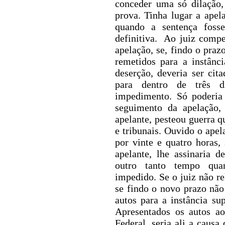
conceder uma só dilação,
prova.
Tinha lugar a apel
quando a sentença fosse
definitiva.
Ao juiz compet
apelação, se, findo o praz
remetidos para a instânc
deserção, deveria ser cit
para dentro de três d
impedimento. Só poderia
seguimento da apelação,
apelante, pesteou guerra q
e tribunais. Ouvido o ape
por vinte e quatro horas,
apelante, lhe assinaria 
outro tanto tempo
quan
impedido. Se o juiz não re
se findo o novo prazo não
autos para a instância sup
Apresentados os autos ao
Federal, seria ali a causa 