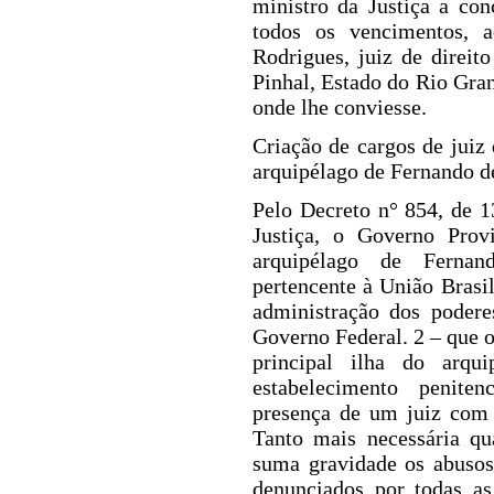
ministro da Jus
tiç
a
a conc
todos os vencimentos, a
Rodrigues, juiz de direit
Pinhal, Estado do Rio Gran
onde lhe conviesse.
Criação de cargos de juiz 
arquipélago de Fernando 
Pelo Decreto n° 854, de 1
Justiça,
o Governo Provi
arquipélago de Fernan
pertencente à
União Brasil
administração dos podere
Governo Federal. 2 – que 
principal ilha do arqu
estabelecimento penite
presença de um juiz com p
T
anto mais necessária q
suma gravidade os abusos
denunciados por todas as