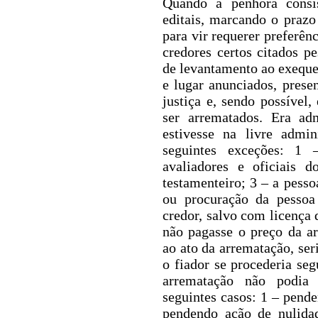
Quando a penhora consis
editais, marcando o prazo
para vir requerer preferên
credores certos citados p
de levantamento ao exequ
e lugar anunciados, presen
justiça e, sendo possível
ser arrematados. Era ad
estivesse na
livre admi
seguintes exceções: 1 –
avaliadores e oficiais d
testamenteiro; 3 – a pess
ou procuração da pesso
credor, salvo com licença 
não pagasse o preço da ar
ao ato da arrematação, ser
o fiador se procederia se
arrematação não podia
seguintes casos: 1 – pend
pendendo ação de nulida