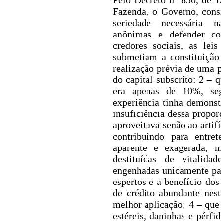
Pelo Decreto n° 850, de 1
Fazenda, o Governo, cons
seriedade necessária 
anônimas e defender co
credores sociais, as lei
submetiam a constituição
realização prévia de
uma p
do capital subscrito: 2 – 
era apenas de 10%, se
experiência tinha demonst
insuficiência dessa propor
aproveitava senão ao artif
contribuindo para entr
aparente e exagerada, 
destituídas de vitalida
engenhadas unicamente par
espertos e a benefício dos
de crédito abundante nes
melhor aplicação; 4 – que
estéreis, daninhas e pérfi