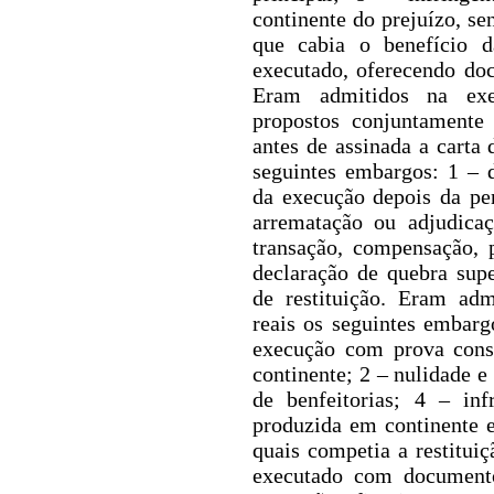
continente do prejuízo, s
que c
abia o benefício d
executado, oferecendo do
Eram admitidos na exe
propostos conjuntamente
antes de assinada a carta
seguintes embargos: 1 – 
da execução depois da pen
arrematação ou adjudica
transação, compensação, p
declaração de quebra sup
de restituição.
Eram admi
reais os seguintes embarg
execução
com prova const
continente; 2 – nulidade e
de benfeitorias; 4 – in
produzida em continente 
quais competia a restitui
executado com documento