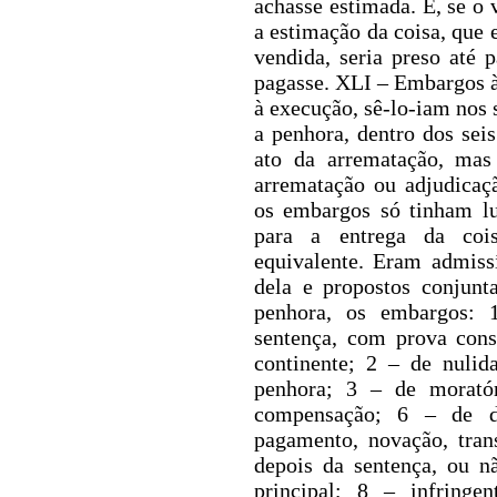
achasse estimada. E, se o
a estimação da coisa, que 
vendida, seria preso até 
pagasse. XLI – Embargos 
à execução, sê-lo-iam nos s
a penhora, dentro dos sei
ato da arrematação, mas 
arrematação ou adjudicaç
os embargos só tinham lu
para a entrega da coi
equivalente. Eram admiss
dela e propostos conjunt
penhora, os embargos: 
sentença, com prova cons
continente; 2 – de nulid
penhora; 3 – de morató
compensação; 6 – de d
pagamento, novação,
tran
depois da sentença, ou n
principal; 8 – infring