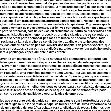
cação, o descaso é muito grande a começar pelos salários aviltados que se p
ofessores do ensino fundamental. Os prédios das escolas públicas são uma
a não se fazendo a manutenção devida. O mobiliário escolar é de dar pena com
ras e mesas quebradas, quadros-negros rachados e professores desestimulad
cursinhos de aperfeiçoamento. Há falta de professores, especialmente de
tica, química e física. Há professores em funções burocráticas e que fogem 
e aula que é um trabalho penoso, aturando alunos rebeldes. No caso da saúde
a, há muito que não se constrói novas unidades hospitalares. O governo aporta
 para a compra de medicamentos, porém, vez por outra, não se tem o material
 para se trabalhar, pois há desvios ou problemas de natureza burocrática com
madas licitações pelo menor preço. Nas grandes cidades, até os corredores
talares servem para acomodar pessoas em busca de socorro médico. Todo
reclama da falta de melhores condições de trabalho e até tenho pena dos
s, dos enfermeiros e do pessoal auxiliar dos hospitais de pronto-socorro, que
ham estressados e sem outras condições para desenvolver um trabalho médi
para a população, especialmente a dita carente.
favor de um planejamento sério, de natureza não compulsória, por parte das
dades governamentais em relação às mulheres, especialmente aquelas mais
s. Devem ser desencadeados programas de orientação às meninas nas escola
ítios e nas comunidades menos favorecidas para que não nos tornemos uma
 um Paquistão, uma Indonésia ou mesmo uma China. Aqui vale aquele axioma d
importante não é a quantidade e sim a qualidade. É preciso, pois, que encarem
riedade e determinação o planejamento familiar, dando às mulheres todas as
ações e meios necessários para que elas tenham apenas os filhos que deseja
o que possam dar o melhor dos seus esforços para a constituição de uma pro
el e feliz, tendo acesso a todos os bens que a sociedade democrática pode
er, como escola de qualidade e oportunidades de emprego.
iso que o assunto seja debatido sem preconceitos e sem interferência de ord
fica ou religiosa. Nesse sentido, o papel da mulher será de suma importância p
o de uma política demográfica voltada para a felicidade de todos. Sabemos que 