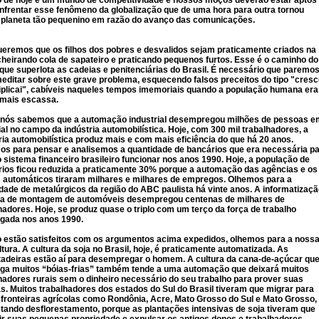
 de hoje é um mundo de competitividade e nossos moços deverão estar aptos
nfrentar esse fenômeno da globalização que de uma hora para outra tornou
 planeta tão pequenino em razão do avanço das comunicações.
eremos que os filhos dos pobres e desvalidos sejam praticamente criados na
cheirando cola de sapateiro e praticando pequenos furtos. Esse é o caminho do
que superlota as cadeias e penitenciárias do Brasil. É necessário que paremo
editar sobre este grave problema, esquecendo falsos preceitos do tipo "cresc
iplicai", cabíveis naqueles tempos imemoriais quando a população humana era
emais escassa.
 nós sabemos que a automação industrial desempregou milhões de pessoas e
al no campo da indústria automobilística. Hoje, com 300 mil trabalhadores, a
ria automobilística produz mais e com mais eficiência do que há 20 anos.
s para pensar e analisemos a quantidade de bancários que era necessária p
o sistema financeiro brasileiro funcionar nos anos 1990. Hoje, a população de
ios ficou reduzida a praticamente 30% porque a automação das agências e os
 automáticos tiraram milhares e milhares de empregos. Olhemos para a
dade de metalúrgicos da região do ABC paulista há vinte anos. A informatizaç
nha de montagem de automóveis desempregou centenas de milhares de
hadores. Hoje, se produz quase o triplo com um terço da força de trabalho
gada nos anos 1990.
 estão satisfeitos com os argumentos acima expedidos, olhemos para a noss
ltura. A cultura da soja no Brasil, hoje, é praticamente automatizada. As
tadeiras estão aí para desempregar o homem. A cultura da cana-de-açúcar qu
ga muitos “bóias-frias” também tende a uma automação que deixará muitos
hadores rurais sem o dinheiro necessário do seu trabalho para prover suas
as. Muitos trabalhadores dos estados do Sul do Brasil tiveram que migrar para
fronteiras agrícolas como Rondônia, Acre, Mato Grosso do Sul e Mato Grosso,
tando desflorestamento, porque as plantações intensivas de soja tiveram que