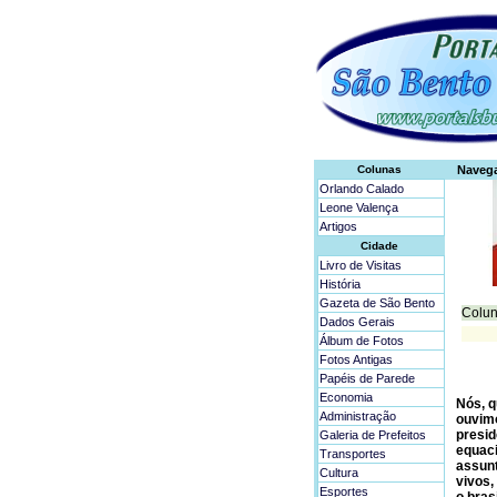
Colunas
Naveg
Orlando Calado
Leone Valença
Artigos
Cidade
Livro de Visitas
História
Gazeta de São Bento
Colun
Dados Gerais
Álbum de Fotos
Fotos Antigas
Papéis de Parede
Economia
Nós, q
Administração
ouvimo
presid
Galeria de Prefeitos
equaci
Transportes
assunt
Cultura
vivos,
Esportes