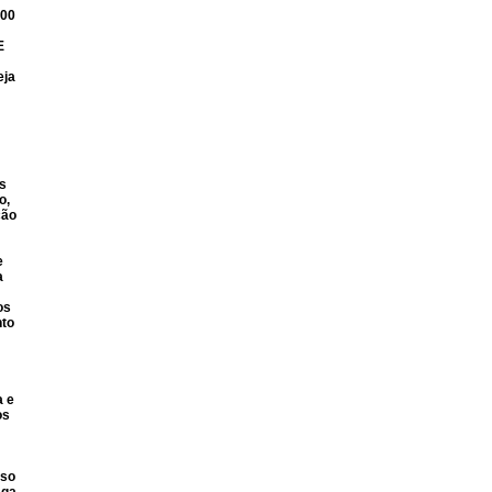
200
E
eja
s
o,
ção
e
a
os
nto
a e
os
aso