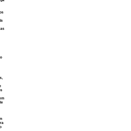
aga
os
da
 as
co
s,
e
os
rem
le
em
ara
o