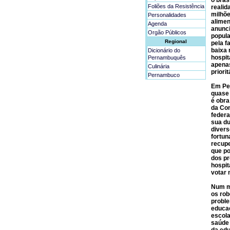
o bras
Foliões da Resistência
realid
milhõe
Personalidades
alimen
Agenda
anunci
Orgão Públicos
popula
Regional
pela 
baixa
Dicionário do
hospit
Pernambuquês
apenas
Culinária
priori
Pernambuco
Em Per
quase 
é obra
da Com
federa
sua du
divers
fortun
recupe
que po
dos pr
hospit
votar 
Num mu
os rob
proble
educaç
escola
saúde 