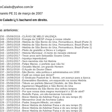
:
doCalado@yahoo.com.br
arelo PE 31 de março de 2007
o Calado ï¿½ bacharel em direito.
s anteriores:
 250 - 05/09/2018 - CLÁVIO DE MELO VALENÇA
249 - 15/08/2018 - Energia da CHESF chega à nossa cidade
248 - 29/01/2018 - História de São Bento do Una, Pernambuco, Brazil (Parte 2)
247 - 29/01/2018 - História de São Bento do Una, Pernambuco, Brazil (Parte 3)
246 - 16/07/2017 - História de São Bento do Una, Pernambuco, Brazil (Parte 1)
245 - 10/05/2017 - Pleito de gratidão a Dirceu e Ludgero
44 - 14/04/2017 - Historia Municipal - A morte do mesário eleitoral
243 - 13/02/2017 - Treze anos sem Sebastião Soares Cintra
242 - 27/01/2017 - Injustiça imperdoável
241 - 22/01/2017 - Sem memória não há História
240 - 18/12/2016 - Felipe Manso, o prefeito que não foi
239 - 05/12/2016 - Osvaldo Maciel, um grande Homem
238 - 30/11/2016 - O Açude do Doutor Olavo
237 - 24/11/2016 - São Bento, vida política e administrativa em 1930
236 - 20/06/2016 - Cadê as coisas que deixei?
235 - 14/06/2016 - O Sindicato Pastoril de S. Bento, um avanço para a época
234 - 07/06/2016 - Esmeraldino Bandeira, um esquecido na nossa História
233 - 05/06/2016 - Tributo ao prefeito Manoel Cândido, de São Bento
232 - 29/05/2016 - Agamenon Magalhães e São Bento do Una
231 - 11/09/2015 - As meretrizes da São Bento dos velhos tempos
230 - 30/04/2015 - Por que nossa data magna municipal é o 30 de abril?
229 - 06/02/2015 - Rodolfo Paiva, um são-bentense honorário
228 - 03/01/2015 - Breve História de Adelmar Paiva e do seu tempo (6)
227 - 02/01/2015 - Monsenhor José de Anchieta Callou
226 - 27/12/2014 - Padre Joaquim Alfredo, um mártir
225 - 19/09/2014 - Breve História de Adelmar Paiva e do seu tempo (5)
224 - 29/07/2014 - Breve História de Adelmar Paiva e do seu tempo (4)
223 - 15/07/2014 - Breve História de Adelmar Paiva e do seu tempo (3)