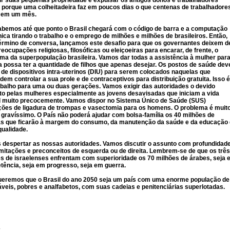
ir suas pequenas propriedade e expulsar os antigos donos e trabalhadores
, porque uma colheitadeira faz em poucos dias o que centenas de trabalhadore
 em um mês.
bemos até que ponto o Brasil chegará com o código de barra e a computação
nica tirando o trabalho e o emprego de milhões e milhões de brasileiros. Então,
érmino de conversa, lançamos este desafio para que os governantes deixem d
reocupações religiosas, filosóficas ou eleiçoeiras para encarar, de frente, o
ma da superpopulação brasileira. Vamos dar todas a assistência à mulher par
a possa ter a quantidade de filhos que apenas desejar. Os postos de saúde de
 de dispositivos intra-uterinos (DIU) para serem colocados naquelas que
dem controlar a sua prole e de contraceptivos para distribuição gratuita. Isso é
balho para uma ou duas gerações. Vamos exigir das autoridades o devido
to pelas mulheres especialmente as jovens desavisadas que iniciam a vida
l muito precocemente. Vamos dispor no Sistema Único de Saúde (SUS)
ões de ligadura de trompas e vasectomia para os homens. O problema é muit
 gravíssimo. O País não poderá ajudar com bolsa-família os 40 milhões de
as que ficarão à margem do consumo, da manutenção da saúde e da educação
qualidade.
despertar as nossas autoridades. Vamos discutir o assunto com profundidade
mitações e preconceitos de esquerda ou de direita. Lembrem-se de que os três
s de israelenses enfrentam com superioridade os 70 milhões de árabes, seja
ência, seja em progresso, seja em guerra.
ueremos que o Brasil do ano 2050 seja um país com uma enorme população de
veis, pobres e analfabetos, com suas cadeias e penitenciárias superlotadas.