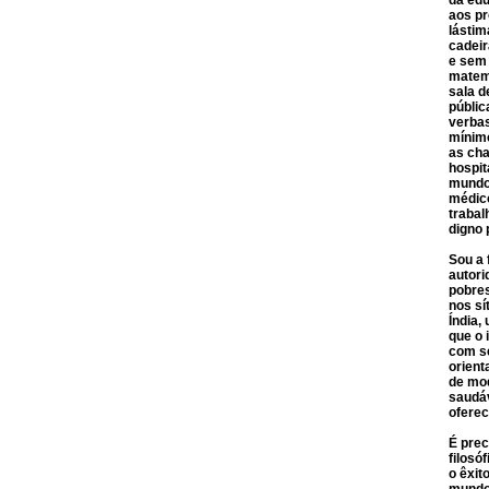
da edu
aos pr
lástim
cadei
e sem 
matemá
sala d
públic
verbas
mínimo
as cha
hospi
mundo 
médico
trabal
digno 
Sou a 
autori
pobre
nos s
Índia,
que o 
com se
orient
de mod
saudáv
oferec
É prec
filosó
o êxit