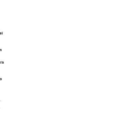
s
ei
m
ara
ão
a
e