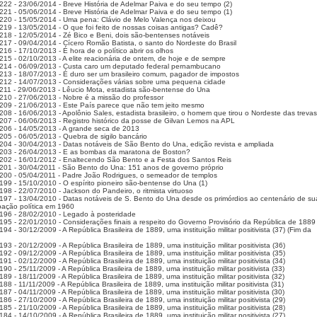
222 - 23/06/2014 - Breve História de Adelmar Paiva e do seu tempo (2)
221 - 05/06/2014 - Breve História de Adelmar Paiva e do seu tempo (1)
220 - 15/05/2014 - Uma pena: Clávio de Melo Valença nos deixou
219 - 13/05/2014 - O que foi feito de nossas coisas antigas? Cadê?
218 - 12/05/2014 - Zé Bico e Beni, dois são-bentenses notáveis
217 - 09/04/2014 - Cícero Romão Batista, o santo do Nordeste do Brasil
16 - 17/10/2013 - É hora de o político abrir os olhos
215 - 02/10/2013 - A elite reacionária de ontem, de hoje e de sempre
214 - 06/09/2013 - Custa caro um deputado federal pernambucano
213 - 18/07/2013 - É duro ser um brasileiro comum, pagador de impostos
212 - 14/07/2013 - Considerações várias sobre uma pequena cidade
211 - 29/06/2013 - Lêucio Mota, estadista são-bentense do Una
210 - 27/06/2013 - Nobre é a missão do professor
209 - 21/06/2013 - Este País parece que não tem jeito mesmo
208 - 16/06/2013 - Apolônio Sales, estadista brasileiro, o homem que tirou o Nordeste das trevas
207 - 06/06/2013 - Registro histórico da posse de Gilvan Lemos na APL
206 - 14/05/2013 - A grande seca de 2013
205 - 06/05/2013 - Quebra de sigilo bancário
204 - 30/04/2013 - Datas notáveis de São Bento do Una, edição revista e ampliada
203 - 26/04/2013 - E as bombas da maratona de Boston?
202 - 16/01/2012 - Enaltecendo São Bento e a Festa dos Santos Reis
201 - 30/04/2011 - São Bento do Una: 151 anos de governo próprio
200 - 05/04/2011 - Padre João Rodrigues, o semeador de templos
199 - 15/10/2010 - O espírito pioneiro são-bentense do Una (1)
198 - 22/07/2010 - Jackson do Pandeiro, o ritmista virtuoso
197 - 13/04/2010 - Datas notáveis de S. Bento do Una desde os primórdios ao centenário de su
ação política em 1960
196 - 28/02/2010 - Legado à posteridade
195 - 22/01/2010 - Considerações finais a respeito do Governo Provisório da República de 1889
94 - 30/12/2009 - A República Brasileira de 1889, uma instituição militar positivista (37) (Fim da
93 - 20/12/2009 - A República Brasileira de 1889, uma instituição militar positivista (36)
92 - 09/12/2009 - A República Brasileira de 1889, uma instituição militar positivista (35)
91 - 02/12/2009 - A República Brasileira de 1889, uma instituição militar positivista (34)
90 - 25/11/2009 - A República Brasileira de 1889, uma instituição militar positivista (33)
89 - 18/11/2009 - A República Brasileira de 1889, uma instituição militar positivista (32)
88 - 11/11/2009 - A República Brasileira de 1889, uma instituição militar positivista (31)
87 - 04/11/2009 - A República Brasileira de 1889, uma instituição militar positivista (30)
86 - 27/10/2009 - A República Brasileira de 1889, uma instituição militar positivista (29)
85 - 21/10/2009 - A República Brasileira de 1889, uma instituição militar positivista (28)
84 - 14/10/2009 - A República Brasileira de 1889, uma instituição militar positivista (27)