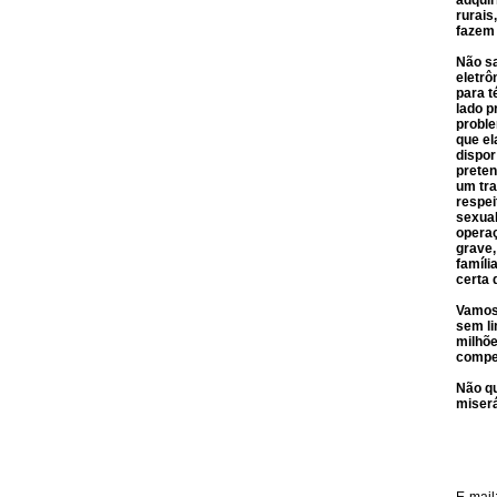
adquir
rurais
fazem
Não sa
eletrô
para t
lado p
proble
que el
dispor
preten
um tra
respei
sexua
operaç
grave,
famíli
certa 
Vamos 
sem li
milhõe
compet
Não q
miserá