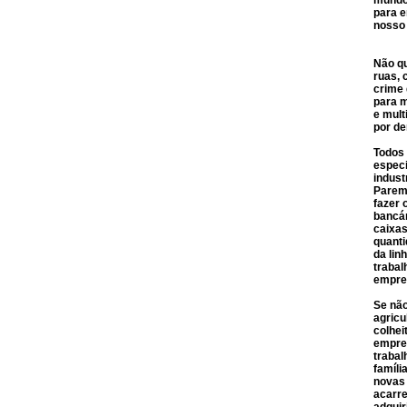
mundo
para e
nosso
Não qu
ruas, 
crime 
para m
e mult
por d
Todos
especi
indust
Paremo
fazer 
bancár
caixas
quanti
da li
trabal
empre
Se não
agricu
colhei
empre
trabal
famíli
novas 
acarre