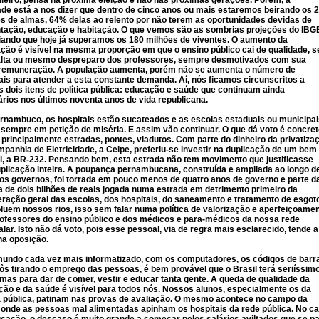
ileiro, pensa na próxima eleição e não nas próximas gerações. Porém, a
ade está a nos dizer que dentro de cinco anos ou mais estaremos beirando os 
s de almas, 64% delas ao relento por não terem as oportunidades devidas de
tação, educação e habitação. O que vemos são as sombrias projeções do IBG
ando que hoje já superamos os 180 milhões de viventes. O aumento da
ção é visível na mesma proporção em que o ensino público cai de qualidade, s
falta ou mesmo despreparo dos professores, sempre desmotivados com sua
 remuneração. A população aumenta, porém não se aumenta o número de
ais para atender a esta constante demanda. Aí, nós ficamos circunscritos a
 dois itens de política pública: educação e saúde que continuam ainda
tários nos últimos noventa anos de vida republicana.
nambuco, os hospitais estão sucateados e as escolas estaduais ou municipai
sempre em petição de miséria. E assim vão continuar. O que dá voto é concret
 principalmente estradas, pontes, viadutos. Com parte do dinheiro da privatiza
panhia de Eletricidade, a Celpe, preferiu-se investir na duplicação de um bem
l, a BR-232. Pensando bem, esta estrada não tem movimento que justificasse
plicação inteira. A poupança pernambucana, construída e ampliada ao longo d
os governos, foi torrada em pouco menos de quatro anos de governo e parte d
a de dois bilhões de reais jogada numa estrada em detrimento primeiro da
ração geral das escolas, dos hospitais, do saneamento e tratamento de esgot
luem nossos rios, isso sem falar numa política de valorização e aperfeiçoame
ofessores do ensino público e dos médicos e para-médicos da nossa rede
alar. Isto não dá voto, pois esse pessoal, via de regra mais esclarecido, tende a
na oposição.
ndo cada vez mais informatizado, com os computadores, os códigos de barr
ôs tirando o emprego das pessoas, é bem provável que o Brasil terá seriíssim
mas para dar de comer, vestir e educar tanta gente. A queda de qualidade da
ão e da saúde é visível para todos nós. Nossos alunos, especialmente os da
 pública, patinam nas provas de avaliação. O mesmo acontece no campo da
onde as pessoas mal alimentadas apinham os hospitais da rede pública. No c