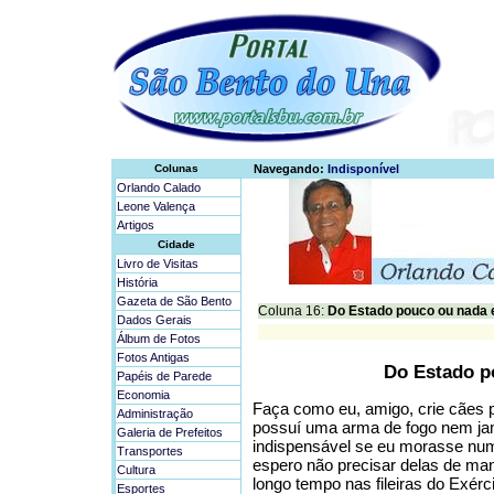
Colunas
Navegando:
Indisponível
Orlando Calado
Leone Valença
Artigos
Cidade
Livro de Visitas
História
Gazeta de São Bento
Coluna 16:
Do Estado pouco ou nada 
Dados Gerais
Álbum de Fotos
Fotos Antigas
Do Estado p
Papéis de Parede
Economia
Faça como eu, amigo, crie cães 
Administração
possuí uma arma de fogo nem jama
Galeria de Prefeitos
indispensável se eu morasse num 
Transportes
espero não precisar delas de ma
Cultura
longo tempo nas fileiras do Exérc
Esportes