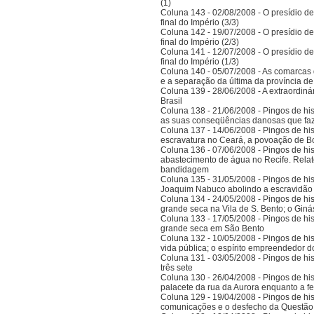
(1)
Coluna 143 - 02/08/2008 - O presídio d
final do Império (3/3)
Coluna 142 - 19/07/2008 - O presídio d
final do Império (2/3)
Coluna 141 - 12/07/2008 - O presídio d
final do Império (1/3)
Coluna 140 - 05/07/2008 - As comarcas 
e a separação da última da província 
Coluna 139 - 28/06/2008 - A extraordinár
Brasil
Coluna 138 - 21/06/2008 - Pingos de histó
as suas conseqüências danosas que faz
Coluna 137 - 14/06/2008 - Pingos de hist
escravatura no Ceará, a povoação de B
Coluna 136 - 07/06/2008 - Pingos de histó
abastecimento de água no Recife. Relat
bandidagem
Coluna 135 - 31/05/2008 - Pingos de histó
Joaquim Nabuco abolindo a escravidão e
Coluna 134 - 24/05/2008 - Pingos de hist
grande seca na Vila de S. Bento; o Gi
Coluna 133 - 17/05/2008 - Pingos de hist
grande seca em São Bento
Coluna 132 - 10/05/2008 - Pingos de hist
vida pública; o espírito empreendedor 
Coluna 131 - 03/05/2008 - Pingos de histó
três sete
Coluna 130 - 26/04/2008 - Pingos de hist
palacete da rua da Aurora enquanto a 
Coluna 129 - 19/04/2008 - Pingos de hist
comunicações e o desfecho da Questão