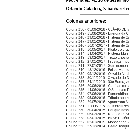
Pau Amarelo PE 10 de dezembro
Orlando Calado ï¿½ bacharel em
Colunas anteriores:
Coluna 250 - 05/09/2018 - CLÁVIO D
Coluna 249 - 15/08/2018 - Energia da
Coluna 248 - 29/01/2018 - História de S
Coluna 247 - 29/01/2018 - História de S
Coluna 246 - 16/07/2017 - História de S
Coluna 245 - 10/05/2017 - Pleito de gra
Coluna 244 - 14/04/2017 - Historia Munic
Coluna 243 - 13/02/2017 - Treze anos 
Coluna 242 - 27/01/2017 - Injustiça imp
Coluna 241 - 22/01/2017 - Sem memória
Coluna 240 - 18/12/2016 - Felipe Manso,
Coluna 239 - 05/12/2016 - Osvaldo Ma
Coluna 238 - 30/11/2016 - O Açude do 
Coluna 237 - 24/11/2016 - São Bento, vi
Coluna 236 - 20/06/2016 - Cadê as cois
Coluna 235 - 14/06/2016 - O Sindicato P
Coluna 234 - 07/06/2016 - Esmeraldino 
Coluna 233 - 05/06/2016 - Tributo ao p
Coluna 232 - 29/05/2016 - Agamenon M
Coluna 231 - 11/09/2015 - As meretrize
Coluna 230 - 30/04/2015 - Por que noss
Coluna 229 - 06/02/2015 - Rodolfo Paiv
Coluna 228 - 03/01/2015 - Breve Histór
Coluna 227 - 02/01/2015 - Monsenhor J
Coluna 226 - 27/12/2014 - Padre Joaqui