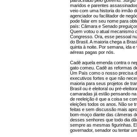
patrocinado pelo governo. Surgiu 
maridos e parentes assassinados 
veio com uma historia do irmão 
agenciador ou facilitador de negó
pode falar em seu nome para obt
país: Câmara e Senado preguiço
Quem votou o atual mecanismo de
Congresso. Ora, esse pessoal nunc
do Brasil. A maioria chega a Brasíl
quinta à noite. Por semana, ida 
aéreas pagas por nós.
Cadê aquela emenda contra o ne
gato comeu. Cadê as reformas de
Um País como o nosso precisa de
executivos fortes e que não neces
maioria para seus projetos de tr
Brasil ou é eleitoral ou pré-eleito
camaradas já estão pensando n
de reeleição é que a coisa se co
eleições todos os anos. Não se t
feitas e sem discussão mais ap
bom-moço diante das câmeras de
desses senhores que todo dia dã
sempre as mesmas figurinhas. El
governador, senador ou tentar um