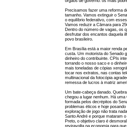
órgãos de governo: os mais pobr
Precisamos fazer uma reforma do 
tamanho. Vamos extinguir o Sena
o equilíbrio federativo, com esses
Vamos reduzir a Câmara para 250 
Dentro do número de vagas, os qu
desfrutar dos encantos daquela i
povo brasileiro.
Em Brasília está a maior renda p
custa. Um motorista do Senado g
dinheiro do contribuinte. CPIs int
torrando o nosso saco e o dinhei
mais toneladas de cópias xerográ
tocar nos extratos, nas contas te
multinacional da fotocópia agra
remessa de lucros à matriz amer
Um bate-cabeça danado. Quebra d
chegou a lugar nenhum. Há uma 
formada pelos decrépitos do Sen
problemas éticos e hoje posando 
exploração de jogo não trata nad
Santo André e porque mataram o 
Preto, o objetivo claro é desmor
reviravolta na economia para que