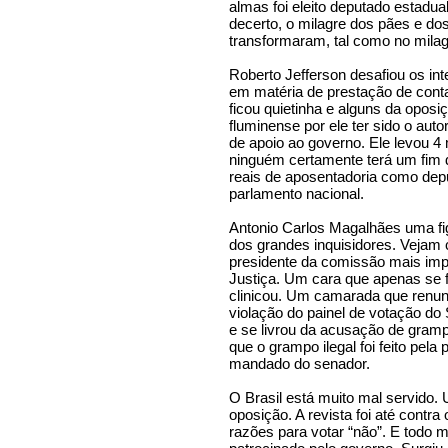
almas foi eleito deputado estadua
decerto, o milagre dos pães e do
transformaram, tal como no milagr
Roberto Jefferson desafiou os in
em matéria de prestação de conta
ficou quietinha e alguns da oposi
fluminense por ele ter sido o aut
de apoio ao governo. Ele levou 4
ninguém certamente terá um fim 
reais de aposentadoria como de
parlamento nacional.
Antonio Carlos Magalhães uma f
dos grandes inquisidores. Vejam c
presidente da comissão mais impo
Justiça. Um cara que apenas se
clinicou. Um camarada que renun
violação do painel de votação do
e se livrou da acusação de gramp
que o grampo ilegal foi feito pela
mandado do senador.
O Brasil está muito mal servido.
oposição. A revista foi até cont
razões para votar “não”. E todo 