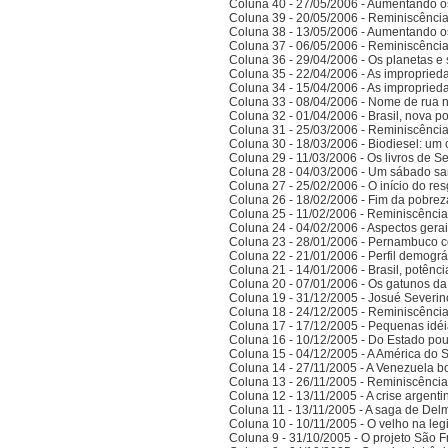
Coluna 40 - 27/05/2006 - Aumentando o
Coluna 39 - 20/05/2006 - Reminiscênci
Coluna 38 - 13/05/2006 - Aumentando o
Coluna 37 - 06/05/2006 - Reminiscênci
Coluna 36 - 29/04/2006 - Os planetas e 
Coluna 35 - 22/04/2006 - As improprieda
Coluna 34 - 15/04/2006 - As improprieda
Coluna 33 - 08/04/2006 - Nome de rua
Coluna 32 - 01/04/2006 - Brasil, nova po
Coluna 31 - 25/03/2006 - Reminiscênci
Coluna 30 - 18/03/2006 - Biodiesel: um 
Coluna 29 - 11/03/2006 - Os livros de S
Coluna 28 - 04/03/2006 - Um sábado sa
Coluna 27 - 25/02/2006 - O início do res
Coluna 26 - 18/02/2006 - Fim da pobrez
Coluna 25 - 11/02/2006 - Reminiscênci
Coluna 24 - 04/02/2006 - Aspectos gerais
Coluna 23 - 28/01/2006 - Pernambuco co
Coluna 22 - 21/01/2006 - Perfil demográ
Coluna 21 - 14/01/2006 - Brasil, potên
Coluna 20 - 07/01/2006 - Os gatunos d
Coluna 19 - 31/12/2005 - Josué Severin
Coluna 18 - 24/12/2005 - Reminiscênci
Coluna 17 - 17/12/2005 - Pequenas idé
Coluna 16 - 10/12/2005 - Do Estado po
Coluna 15 - 04/12/2005 - A América do 
Coluna 14 - 27/11/2005 - A Venezuela bo
Coluna 13 - 26/11/2005 - Reminiscênci
Coluna 12 - 13/11/2005 - A crise argenti
Coluna 11 - 13/11/2005 - A saga de Del
Coluna 10 - 10/11/2005 - O velho na legi
Coluna 9 - 31/10/2005 - O projeto São F