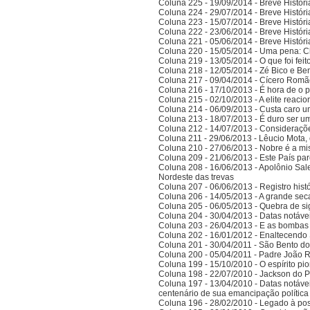
Coluna 225 - 19/09/2014 - Breve Histór
Coluna 224 - 29/07/2014 - Breve Histór
Coluna 223 - 15/07/2014 - Breve Histór
Coluna 222 - 23/06/2014 - Breve Histór
Coluna 221 - 05/06/2014 - Breve Histór
Coluna 220 - 15/05/2014 - Uma pena: C
Coluna 219 - 13/05/2014 - O que foi fei
Coluna 218 - 12/05/2014 - Zé Bico e Ben
Coluna 217 - 09/04/2014 - Cícero Romão 
Coluna 216 - 17/10/2013 - É hora de o po
Coluna 215 - 02/10/2013 - A elite reaci
Coluna 214 - 06/09/2013 - Custa caro 
Coluna 213 - 18/07/2013 - É duro ser u
Coluna 212 - 14/07/2013 - Consideraçõ
Coluna 211 - 29/06/2013 - Lêucio Mota,
Coluna 210 - 27/06/2013 - Nobre é a mi
Coluna 209 - 21/06/2013 - Este País pa
Coluna 208 - 16/06/2013 - Apolônio Sale
Nordeste das trevas
Coluna 207 - 06/06/2013 - Registro his
Coluna 206 - 14/05/2013 - A grande se
Coluna 205 - 06/05/2013 - Quebra de si
Coluna 204 - 30/04/2013 - Datas notáve
Coluna 203 - 26/04/2013 - E as bombas
Coluna 202 - 16/01/2012 - Enaltecendo 
Coluna 201 - 30/04/2011 - São Bento do
Coluna 200 - 05/04/2011 - Padre João 
Coluna 199 - 15/10/2010 - O espírito pi
Coluna 198 - 22/07/2010 - Jackson do Pa
Coluna 197 - 13/04/2010 - Datas notáve
centenário de sua emancipação polític
Coluna 196 - 28/02/2010 - Legado à po