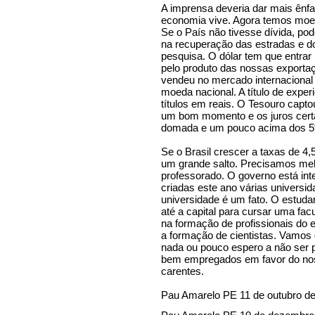
A imprensa deveria dar mais ên
economia vive. Agora temos moed
Se o País não tivesse dívida, pod
na recuperação das estradas e do
pesquisa. O dólar tem que entrar 
pelo produto das nossas exportaç
vendeu no mercado internacional t
moeda nacional. A título de exper
títulos em reais. O Tesouro capt
um bom momento e os juros certa
domada e um pouco acima dos 5
Se o Brasil crescer a taxas de 
um grande salto. Precisamos mel
professorado. O governo está int
criadas este ano várias universida
universidade é um fato. O estudan
até a capital para cursar uma fa
na formação de profissionais do 
a formação de cientistas. Vamos
nada ou pouco espero a não ser 
bem empregados em favor do nos
carentes.
Pau Amarelo PE 11 de outubro d