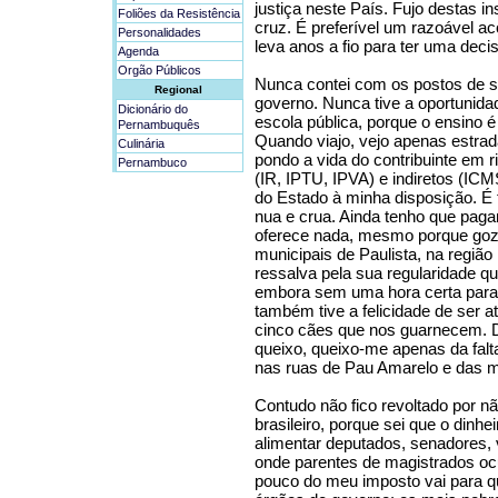
justiça neste País. Fujo destas i
Foliões da Resistência
cruz. É preferível um razoável 
Personalidades
leva anos a fio para ter uma deci
Agenda
Orgão Públicos
Nunca contei com os postos de 
Regional
governo. Nunca tive a oportunida
Dicionário do
escola pública, porque o ensino é
Pernambuquês
Quando viajo, vejo apenas estra
Culinária
pondo a vida do contribuinte em 
Pernambuco
(IR, IPTU, IPVA) e indiretos (ICM
do Estado à minha disposição. É t
nua e crua. Ainda tenho que pag
oferece nada, mesmo porque gozo
municipais de Paulista, na regiã
ressalva pela sua regularidade qu
embora sem uma hora certa para
também tive a felicidade de ser 
cinco cães que nos guarnecem. D
queixo, queixo-me apenas da fal
nas ruas de Pau Amarelo e das 
Contudo não fico revoltado por n
brasileiro, porque sei que o dinh
alimentar deputados, senadores, v
onde parentes de magistrados o
pouco do meu imposto vai para q