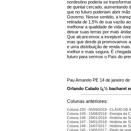
nordestino poderia se transforma
de quintal cercado, aumentando 
que no futuro poderiam abrir mão
Governo. Nesse sentido, a trans
retirada de 1,5% de sua vazão a
melhorar a qualidade de vida da
deixar suas terras por mais árida
Que alcancemos a invejável cond
mas que desde já promovamos a 
e uma distribuição de renda mais
melhor e mais segura. É chegada
futuro para sermos o País do pre
Pau Amarelo PE 14 de janeiro de
Orlando Calado ï¿½ bacharel em
Colunas anteriores:
Coluna 250 - 05/09/2018 - CLÁVIO D
Coluna 249 - 15/08/2018 - Energia da
Coluna 248 - 29/01/2018 - História de S
Coluna 247 - 29/01/2018 - História de S
Coluna 246 - 16/07/2017 - História de S
Coluna 245 - 10/05/2017 - Pleito de gra