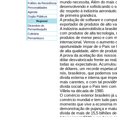
mundo necessita. Além do mais o
Foliões da Resistência
desenvolvendo e sofisticando o s
Personalidades
diz respeito á indústria aeronáu
Agenda
de primeira grandeza.
Orgão Públicos
A produção de software e compu
Regional
exportador de produtos de alto va
Dicionário do
A indústria automobilística brasi
Pernambuquês
com produtos de alta tecnologia,
Culinária
produtos de menor peso e com ma
Pernambuco
internacional. Vemos o aumento 
oportunidade ímpar de o País se 
de alta qualidade, além de produt
A prova da aceitação dos nossos
dólar desvalorizado frente ao rea
todas as expectativas. Acumulou 
de dólares, um recorde espetacula
nós, brasileiros, que podemos s
dívida externa e interna que impe
mais carentes, e com tal providê
dívida social que o País tem com 
Villela na década de 1980.
O comércio exterior brasileiro já
comércio mundial e tem tudo par
momento que vive a economia mu
demonstração de pujança e maturi
dívida de mais de 15,5 bilhões d