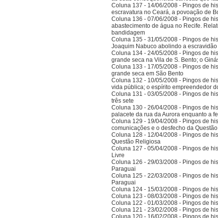
Coluna 137 - 14/06/2008 - Pingos de hist
escravatura no Ceará, a povoação de B
Coluna 136 - 07/06/2008 - Pingos de histó
abastecimento de água no Recife. Relat
bandidagem
Coluna 135 - 31/05/2008 - Pingos de histó
Joaquim Nabuco abolindo a escravidão e
Coluna 134 - 24/05/2008 - Pingos de hist
grande seca na Vila de S. Bento; o Gi
Coluna 133 - 17/05/2008 - Pingos de hist
grande seca em São Bento
Coluna 132 - 10/05/2008 - Pingos de hist
vida pública; o espírito empreendedor 
Coluna 131 - 03/05/2008 - Pingos de histó
três sete
Coluna 130 - 26/04/2008 - Pingos de hist
palacete da rua da Aurora enquanto a 
Coluna 129 - 19/04/2008 - Pingos de hist
comunicações e o desfecho da Questão
Coluna 128 - 12/04/2008 - Pingos de hist
Questão Religiosa
Coluna 127 - 05/04/2008 - Pingos de hist
Livre
Coluna 126 - 29/03/2008 - Pingos de hist
Paraguai
Coluna 125 - 22/03/2008 - Pingos de hist
Paraguai
Coluna 124 - 15/03/2008 - Pingos de hist
Coluna 123 - 08/03/2008 - Pingos de hist
Coluna 122 - 01/03/2008 - Pingos de hist
Coluna 121 - 23/02/2008 - Pingos de hist
Coluna 120 - 16/02/2008 - Pingos de hist