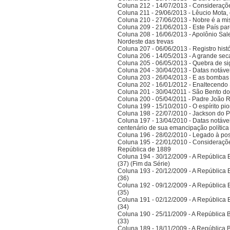
Coluna 212 - 14/07/2013 - Consideraçõ
Coluna 211 - 29/06/2013 - Lêucio Mota,
Coluna 210 - 27/06/2013 - Nobre é a mi
Coluna 209 - 21/06/2013 - Este País pa
Coluna 208 - 16/06/2013 - Apolônio Sale
Nordeste das trevas
Coluna 207 - 06/06/2013 - Registro his
Coluna 206 - 14/05/2013 - A grande se
Coluna 205 - 06/05/2013 - Quebra de si
Coluna 204 - 30/04/2013 - Datas notáve
Coluna 203 - 26/04/2013 - E as bombas
Coluna 202 - 16/01/2012 - Enaltecendo 
Coluna 201 - 30/04/2011 - São Bento do
Coluna 200 - 05/04/2011 - Padre João 
Coluna 199 - 15/10/2010 - O espírito pi
Coluna 198 - 22/07/2010 - Jackson do Pa
Coluna 197 - 13/04/2010 - Datas notáve
centenário de sua emancipação polític
Coluna 196 - 28/02/2010 - Legado à po
Coluna 195 - 22/01/2010 - Considerações
República de 1889
Coluna 194 - 30/12/2009 - A República Bra
(37) (Fim da Série)
Coluna 193 - 20/12/2009 - A República Bra
(36)
Coluna 192 - 09/12/2009 - A República Bra
(35)
Coluna 191 - 02/12/2009 - A República Bra
(34)
Coluna 190 - 25/11/2009 - A República Bra
(33)
Coluna 189 - 18/11/2009 - A República Bra