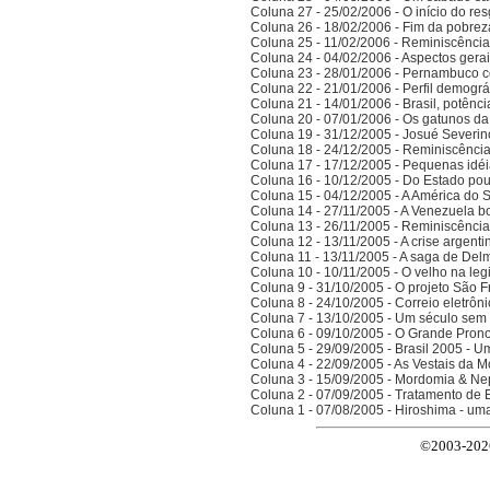
Coluna 27 - 25/02/2006 - O início do res
Coluna 26 - 18/02/2006 - Fim da pobrez
Coluna 25 - 11/02/2006 - Reminiscênci
Coluna 24 - 04/02/2006 - Aspectos gerais
Coluna 23 - 28/01/2006 - Pernambuco co
Coluna 22 - 21/01/2006 - Perfil demográ
Coluna 21 - 14/01/2006 - Brasil, potên
Coluna 20 - 07/01/2006 - Os gatunos d
Coluna 19 - 31/12/2005 - Josué Severin
Coluna 18 - 24/12/2005 - Reminiscênci
Coluna 17 - 17/12/2005 - Pequenas idé
Coluna 16 - 10/12/2005 - Do Estado po
Coluna 15 - 04/12/2005 - A América do 
Coluna 14 - 27/11/2005 - A Venezuela bo
Coluna 13 - 26/11/2005 - Reminiscênci
Coluna 12 - 13/11/2005 - A crise argenti
Coluna 11 - 13/11/2005 - A saga de Del
Coluna 10 - 10/11/2005 - O velho na legi
Coluna 9 - 31/10/2005 - O projeto São F
Coluna 8 - 24/10/2005 - Correio eletrôn
Coluna 7 - 13/10/2005 - Um século sem 
Coluna 6 - 09/10/2005 - O Grande Prono
Coluna 5 - 29/09/2005 - Brasil 2005 - 
Coluna 4 - 22/09/2005 - As Vestais da M
Coluna 3 - 15/09/2005 - Mordomia & Ne
Coluna 2 - 07/09/2005 - Tratamento de 
Coluna 1 - 07/08/2005 - Hiroshima - um
©2003-2026