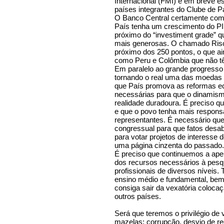
Internacional (FMI) e em breve e
países integrantes do Clube de Pa
O Banco Central certamente começ
País tenha um crescimento do PI
próximo do “investiment grade” q
mais generosas. O chamado Risco
próximo dos 250 pontos, o que a
como Peru e Colômbia que não têm
Em paralelo ao grande progresso
tornando o real uma das moedas 
que País promova as reformas ec
necessárias para que o dinamism
realidade duradoura. É preciso 
e que o povo tenha mais responsa
representantes. É necessário que
congressual para que fatos des
para votar projetos de interesse
uma página cinzenta do passado.
É preciso que continuemos a ape
dos recursos necessários à pesqu
profissionais de diversos níveis
ensino médio e fundamental, bem
consiga sair da vexatória coloca
outros países.
Será que teremos o privilégio de
mazelas: corrupção, desvio de re