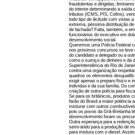
fraudulentas e dirigidas, liminar
do interior determinando a saíd
tributos (ICMS, PIS, Cofins), ven
todo tipo de ilicitude com vistas 
extrema, péssima distribuição de 
de fachada? Falta, também, o emp
funcionários do executivo em dota
desenvolvimento social.
Queremos uma Polícia Federal co
nos próximos concursos se leve 
do candidato a delegado ou a out
como o sumiço do dinheiro e da 
Superintendência do Rio de Jane
contra uma organização respeitad
quadros os elementos desqualific
exigir apenas o preparo físico e 
indivíduo e da sua família. Do co
criação de outra polícia para fisca
Se para os britânicos, produtos 
farão do Brasil a maior potência a
misturar com outros combustíveis,
pois os povos da Grã-Bretanha t
desenvolvimento foram os precurs
Outra esperança para a redenção
semi-árido para a produção de 
para mistura com o diesel. Assim,