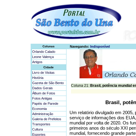
Colunas
Navegando:
Indisponível
Orlando Calado
Leone Valença
Artigos
Cidade
Livro de Visitas
História
Gazeta de São Bento
Coluna 21:
Brasil, potência mundial 
Dados Gerais
Álbum de Fotos
Fotos Antigas
Brasil, potê
Papéis de Parede
Economia
Um relatório divulgado em 2005, p
Administração
serviço de informações dos EUA, 
Galeria de Prefeitos
mundial por volta de 2020. Os f
Transportes
primeiros anos do século XXI perm
Cultura
mundial, fornecendo grande parte
Esportes