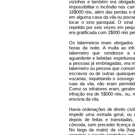
vizinhos e também era obrigado
impossibilitar o incêndio nos ca
16$000 réis, além das perdas e 
em alguma casa da vila ou povoa
tocar o sino paroquial. O sina
repetido por seis vezes em pequ
era gratificada com 2$000 réis pe
Os taberneiros eram obrigados
horas da noite. A multa ao inf
taberneiro que vendesse a e
aguardente e bebidas espirituos
a pessoas já embriagadas, era m
taberneiro ou pessoa que consen
escravos ou de outras quaisque
vozarias, inquietando o sossego
ruas da vila, não eram permiti
Como os infratores eram, geralm
infração era de 5$000 réis, ou, n
enxovia da vila.
Havia ordenações de direito civ
impedir uma estrada geral, ou
depois de feitas e transitadas
cômoda, sem preceder licença d
No largo da matriz da vila (hoj
esquipar a cavalo (andadura em 