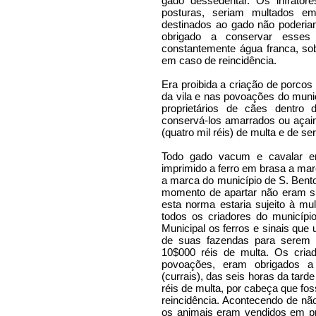
gado dessedentar. Os infrator
posturas, seriam multados e
destinados ao gado não poderiam
obrigado a conservar esse
constantemente água franca, so
em caso de reincidência.
Era proibida a criação de porcos
da vila e nas povoações do muni
proprietários de cães dentro
conservá-los amarrados ou aça
(quatro mil réis) de multa e de s
Todo gado vacum e cavalar er
imprimido a ferro em brasa a marc
a marca do município de S. Bento
momento de apartar não eram su
esta norma estaria sujeito à mu
todos os criadores do municíp
Municipal os ferros e sinais que 
de suas fazendas para serem l
10$000 réis de multa. Os cria
povoações, eram obrigados a 
(currais), das seis horas da tar
réis de multa, por cabeça que fo
reincidência. Acontecendo de nã
os animais eram vendidos em pra