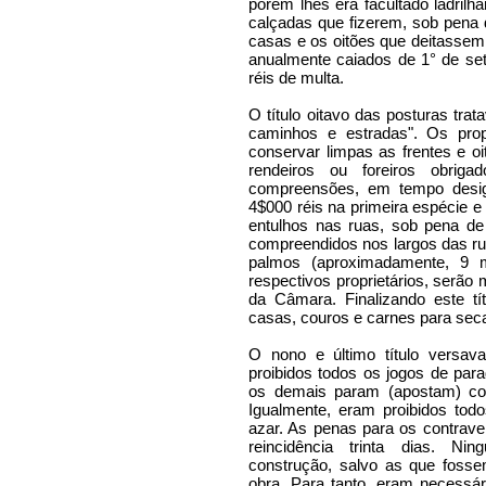
porém lhes era facultado ladril
calçadas que fizerem, sob pena 
casas e os oitões que deitassem
anualmente caiados de 1° de se
réis de multa.
O título oitavo das posturas tra
caminhos e estradas". Os propr
conservar limpas as frentes e o
rendeiros ou foreiros obri
compreensões, em tempo desig
4$000 réis na primeira espécie e
entulhos nas ruas, sob pena de 
compreendidos nos largos das ru
palmos (aproximadamente, 9 m
respectivos proprietários, serão
da Câmara. Finalizando este tít
casas, couros e carnes para seca
O nono e último título versav
proibidos todos os jogos de par
os demais param (apostam) cont
Igualmente, eram proibidos to
azar. As penas para os contraven
reincidência trinta dias. Ni
construção, salvo as que fosse
obra. Para tanto, eram necessá