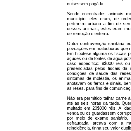
quisessem pagá-la.
Sendo encontrados animais mo
município, eles eram, de orde
perímetro urbano a fim de se
desses animais, estes eram mu
de remoção e enterro.
Outra contravenção sanitária 
povoações em matadouros que não
Em hipótese alguma os fiscais p
açudes ou de fontes de água potá
caso específico: 8$000 réis o
presenciadas pelos fiscais da
condições de saúde das rese
sintomas de moléstia, os anima
anotavam os ferros e sinais, 
as reses, para fins de comunica
Não era permitido talhar carne 
até as seis horas da tarde. Qu
multado em 20$000 réis. Ai daq
venda ou os guardassem corrupto
por meio de exame sanitário, 
defraudada, arcava com a m
reincidência, tinha seu valor dupl