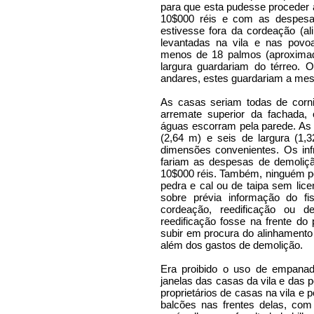
para que esta pudesse proceder 
10$000 réis e com as despesas
estivesse fora da cordeação (a
levantadas na vila e nas povo
menos de 18 palmos (aproximad
largura guardariam do térreo. 
andares, estes guardariam a mes
As casas seriam todas de corni
arremate superior da fachada,
águas escorram pela parede. As 
(2,64 m) e seis de largura (1,
dimensões convenientes. Os inf
fariam as despesas de demoliçã
10$000 réis. Também, ninguém pod
pedra e cal ou de taipa sem lic
sobre prévia informação do fi
cordeação, reedificação ou 
reedificação fosse na frente do
subir em procura do alinhamento
além dos gastos de demolição.
Era proibido o uso de empanad
janelas das casas da vila e das
proprietários de casas na vila e
balcões nas frentes delas, com