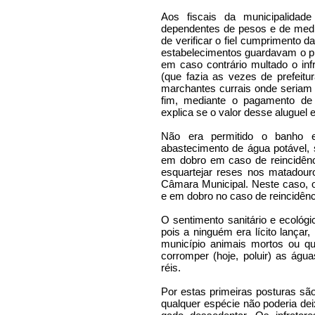
Aos fiscais da municipalidade
dependentes de pesos e de med
de verificar o fiel cumprimento d
estabelecimentos guardavam o p
em caso contrário multado o inf
(que fazia as vezes de prefeitu
marchantes currais onde seriam 
fim, mediante o pagamento de 
explica se o valor desse aluguel 
Não era permitido o banho 
abastecimento de água potável, 
em dobro em caso de reincidênci
esquartejar reses nos matadour
Câmara Municipal. Neste caso, o
e em dobro no caso de reincidênc
O sentimento sanitário e ecológi
pois a ninguém era lícito lançar
município animais mortos ou q
corromper (hoje, poluir) as águ
réis.
Por estas primeiras posturas sã
qualquer espécie não poderia de