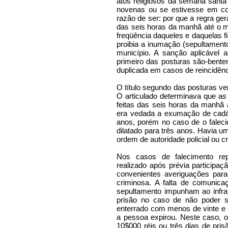
atos religiosos da semana santa 
novenas ou se estivesse em c
razão de ser: por que a regra ger
das seis horas da manhã até o me
freqüência daqueles e daquelas fi
proibia a inumação (sepultament
município. A sanção aplicável a
primeiro das posturas são-bente
duplicada em casos de reincidênc
O título segundo das posturas v
O articulado determinava que a
feitas das seis horas da manhã a
era vedada a exumação de cadáv
anos, porém no caso de o faleci
dilatado para três anos. Havia 
ordem de autoridade policial ou c
Nos casos de falecimento rep
realizado após prévia participaçã
convenientes averiguações para 
criminosa. A falta de comunic
sepultamento impunham ao infrat
prisão no caso de não poder s
enterrado com menos de vinte e
a pessoa expirou. Neste caso, o
10$000 réis ou três dias de pr