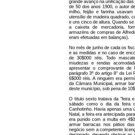
grande avanço na unificação das
de 50 dos anos 1900, o autor d
milho, feijão e farinha usava
utensílio de madeira quadrado, 
e uns cinco de altura. Quando se p
a caixeta de mercadoria, fo
armazéns de compras de Alfredo
eram efetuadas em balanças).
No mês de junho de cada os fisc
e as medidas e no caso de encon
de 30$000 réis. Todo mascate
miudezas e rendas acomodad
apresentar o comprovante de 
parágrafo 3º do artigo 8° da Lei
6$000 réis. A ninguém era permi
da Câmara Municipal, armar bar
deste município, sob pena de 10$
O título sexto tratava da "feira
sábado como o dia da feira 
Canhotinho. Havia apenas uma ún
Natal, a feira era antecipada para
era punido com a multa em 4$00
armar barracas nos pátios das 
negócio sem a competente licenç
designado, devendo obstruir as 