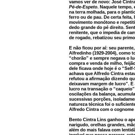
vamos ver de novo: José Cintr
Pé-de-Espeto
. Naquele tempo, 
na terra molhada, para o planti
ferro ou de pau. De certa feita
movimento monótono e repetitiv
dedo grande do pé direito. Sen
renitente, que o impedia de ca
de rogado, rebatizou seu pri
E não ficou por aí: seu parente,
Alfredinho (1929-2004), como t
“chorão” e sempre negava o lu
compra e venda de milho, fei
dele ficava onde hoje é o “Self
achava que Alfredo Cintra esta
refutou a afirmação dizendo q
deixavam margem de lucro”. E 
lucro na transação o “caqueio”
oscilações da balança, acumula
sucessivas porções, isoladame
natureza técnica foi o suficien
Alfredo Cintra com o cognome
Bento Cintra Lins ganhou o ap
narigudo, orelhas grandes, mã
além do mais falava com lenti
incrível que possa parecer, est