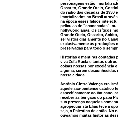
personagens estão imortalizad
Oscarito, Grande Otelo, Costin
do rádio das décadas de 1930 e 
imortalizados no Brasil atravé
na época esses falsos intelectu
películas de “chanchadas”, ou
hollywoodianas. Os críticos m
Grande Otelo, Oscarito, Ankito
ser vistos diariamente no Cana
exclusivamente às produções n
preservadas para todo o sempr
Historias e mentiras contadas 
viva Zefa Ruela e tantos outro
coisas nossas por excelência 
alguma, serem desconhecidas 
nossa cidade.
Antônio Cintra Valença era irmã
aquele são-bentense católico fe
especificamente ao Vaticano, 
receber às bênçãos do papa Pio
sua presença naquelas comemo
agropecuarista Elias teve a opo
seja, a Palestina de então. N
ouvíamos muitas histórias des