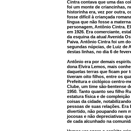
Cintra contava que uma das cois
foi um monte de criancinhas, n
historinha era, vez por outra,
fosse difícil à criançada romana
língua que não fosse a matern
personagem, Antônio Cintra. El
em 1926. Era comerciante, est
da esquina da atual Avenida Os
Paiva. Antônio Cintra foi um 
segundas núpcias, de Luiz de A
destas linhas, no dia 6 de fever
Antônio era por demais espiri
dona Elvira Lemos, mais conheci
daquelas terras que ficam por t
tiveram oito filhos, entre os q
Prefeitura e ciclópico centro-m
Clube, um time são-bentense d
1950. Tanto quanto seu filho 
estatura física e de compleiçã
coisas da cidade, notabilizando
pessoas de suas relações. Era 
divertido, não poupando nem 
jocosas e não depreciativas que
de cada alcunhado na comunid