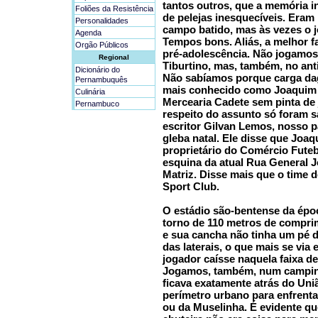
tantos outros, que a memória i
Foliões da Resistência
de pelejas inesquecíveis. Eram
Personalidades
campo batido, mas às vezes o jo
Agenda
Tempos bons. Aliás, a melhor fa
Orgão Públicos
pré-adolescência. Não jogamos 
Regional
Tiburtino, mas, também, no an
Dicionário do
Não sabíamos porque carga da
Pernambuquês
mais conhecido como Joaquim d
Culinária
Mercearia Cadete sem pinta de 
Pernambuco
respeito do assunto só foram 
escritor Gilvan Lemos, nosso p
gleba natal. Ele disse que Joaq
proprietário do Comércio Futeb
esquina da atual Rua General 
Matriz. Disse mais que o time
Sport Club.
O estádio são-bentense da épo
torno de 110 metros de compri
e sua cancha não tinha um pé d
das laterais, o que mais se via
jogador caísse naquela faixa d
Jogamos, também, num campin
ficava exatamente atrás do Uni
perímetro urbano para enfrenta
ou da Muselinha. É evidente qu