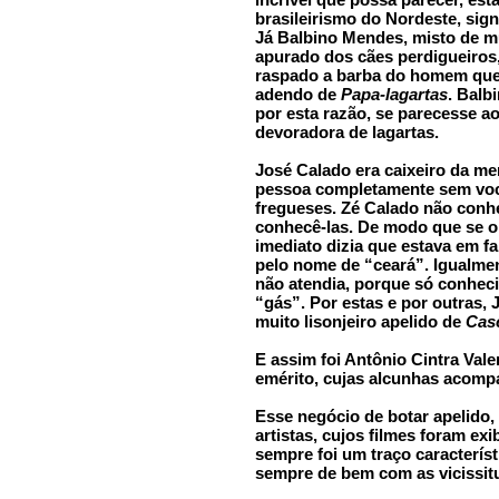
brasileirismo do Nordeste, sig
Já Balbino Mendes, misto de mú
apurado dos cães perdigueiros
raspado a barba do homem que 
adendo de
Papa-lagartas
. Balb
por esta razão, se parecesse a
devoradora de lagartas.
José Calado era caixeiro da me
pessoa completamente sem voc
fregueses. Zé Calado não conh
conhecê-las. De modo que se o 
imediato dizia que estava em fa
pelo nome de “ceará”. Igualmen
não atendia, porque só conheci
“gás”. Por estas e por outras,
muito lisonjeiro apelido de
Cas
E assim foi Antônio Cintra Val
emérito, cujas alcunhas acomp
Esse negócio de botar apelido, 
artistas, cujos filmes foram ex
sempre foi um traço característ
sempre de bem com as vicissit