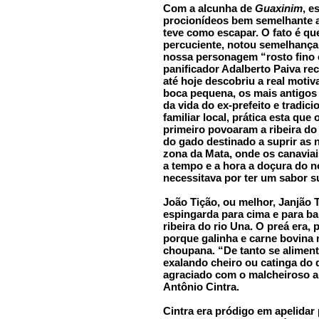
Com a alcunha de
Guaxinim
, e
procionídeos bem semelhante 
teve como escapar. O fato é qu
percuciente, notou semelhança 
nossa personagem “rosto fino e
panificador Adalberto Paiva re
até hoje descobriu a real motiv
boca pequena, os mais antigos
da vida do ex-prefeito e tradici
familiar local, prática esta que
primeiro povoaram a ribeira do
do gado destinado a suprir as n
zona da Mata, onde os canavia
a tempo e a hora a doçura do 
necessitava por ter um sabor s
João Tição, ou melhor, Janjão T
espingarda para cima e para b
ribeira do rio Una. O preá era, 
porque galinha e carne bovina
choupana. “De tanto se alimenta
exalando cheiro ou catinga do di
agraciado com o malcheiroso a
Antônio Cintra.
Cintra era pródigo em apelidar