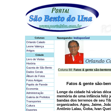
Colunas
Navegando:
Indisponível
Orlando Calado
Leone Valença
Artigos
Cidade
Livro de Visitas
História
Gazeta de São Bento
Coluna 88:
Fatos & gente são-bentens
Dados Gerais
Álbum de Fotos
Fotos Antigas
Fatos & gente são-ben
Papéis de Parede
Economia
Longe da cidade há várias déca
Administração
memória de uma infância feliz 
Galeria de Prefeitos
bandas dos terrenos de seu Tib
Transportes
organizados. Ageu, Jaime, João
Cultura
Antônio Lalau, Goba, Ivan Que
Esportes