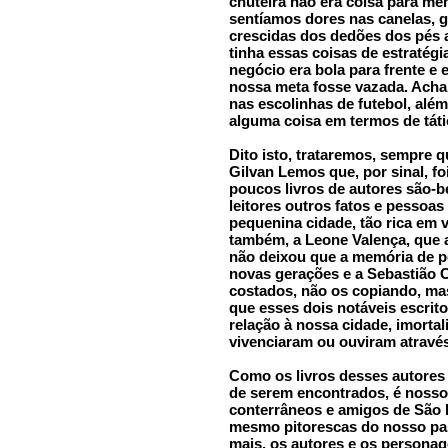
chuteira não era coisa para men
sentíamos dores nas canelas, 
crescidas dos dedões dos pés 
tinha essas coisas de estratégi
negócio era bola para frente e
nossa meta fosse vazada. Acha
nas escolinhas de futebol, alé
alguma coisa em termos de táti
Dito isto, trataremos, sempre q
Gilvan Lemos que, por sinal, fo
poucos livros de autores são-
leitores outros fatos e pesso
pequenina cidade, tão rica em
também, a Leone Valença, que 
não deixou que a memória de pe
novas gerações e a Sebastião C
costados, não os copiando, m
que esses dois notáveis escrit
relação à nossa cidade, imortal
vivenciaram ou ouviram através
Como os livros desses autores t
de serem encontrados, é nosso
conterrâneos e amigos de São 
mesmo pitorescas do nosso pa
mais, os autores e os personag