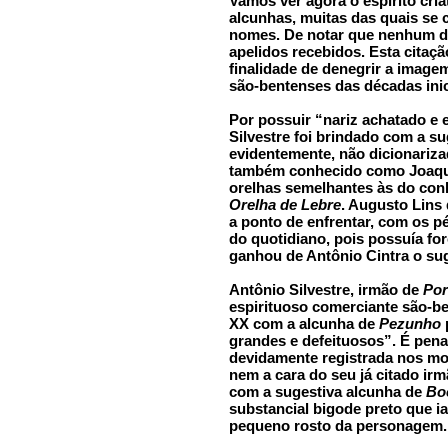
Vamos ver agora o espírito cria
alcunhas, muitas das quais se
nomes. De notar que nenhum d
apelidos recebidos. Esta citaç
finalidade de denegrir a imag
são-bentenses das décadas inic
Por possuir “nariz achatado e 
Silvestre foi brindado com a s
evidentemente, não dicionariza
também conhecido como Joaqui
orelhas semelhantes às do conh
Orelha de Lebre
. Augusto Lins 
a ponto de enfrentar, com os p
do quotidiano, pois possuía fo
ganhou de Antônio Cintra o s
Antônio Silvestre, irmão de
Por
espirituoso comerciante são-be
XX com a alcunha de
Pezunho
grandes e defeituosos”. É pena 
devidamente registrada nos mod
nem a cara do seu já citado irm
com a sugestiva alcunha de
Bo
substancial bigode preto que i
pequeno rosto da personagem.