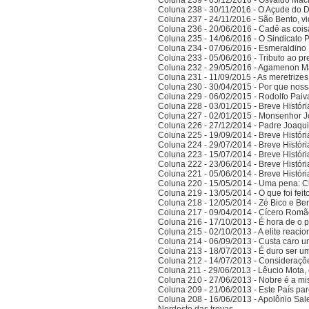
Coluna 239 - 05/12/2016 - Osvaldo Ma
Coluna 238 - 30/11/2016 - O Açude do 
Coluna 237 - 24/11/2016 - São Bento, vi
Coluna 236 - 20/06/2016 - Cadê as cois
Coluna 235 - 14/06/2016 - O Sindicato P
Coluna 234 - 07/06/2016 - Esmeraldino 
Coluna 233 - 05/06/2016 - Tributo ao p
Coluna 232 - 29/05/2016 - Agamenon M
Coluna 231 - 11/09/2015 - As meretrize
Coluna 230 - 30/04/2015 - Por que noss
Coluna 229 - 06/02/2015 - Rodolfo Paiv
Coluna 228 - 03/01/2015 - Breve Histór
Coluna 227 - 02/01/2015 - Monsenhor J
Coluna 226 - 27/12/2014 - Padre Joaqui
Coluna 225 - 19/09/2014 - Breve Histór
Coluna 224 - 29/07/2014 - Breve Histór
Coluna 223 - 15/07/2014 - Breve Histór
Coluna 222 - 23/06/2014 - Breve Histór
Coluna 221 - 05/06/2014 - Breve Histór
Coluna 220 - 15/05/2014 - Uma pena: C
Coluna 219 - 13/05/2014 - O que foi fei
Coluna 218 - 12/05/2014 - Zé Bico e Ben
Coluna 217 - 09/04/2014 - Cícero Romão 
Coluna 216 - 17/10/2013 - É hora de o po
Coluna 215 - 02/10/2013 - A elite reaci
Coluna 214 - 06/09/2013 - Custa caro 
Coluna 213 - 18/07/2013 - É duro ser u
Coluna 212 - 14/07/2013 - Consideraçõ
Coluna 211 - 29/06/2013 - Lêucio Mota,
Coluna 210 - 27/06/2013 - Nobre é a mi
Coluna 209 - 21/06/2013 - Este País pa
Coluna 208 - 16/06/2013 - Apolônio Sale