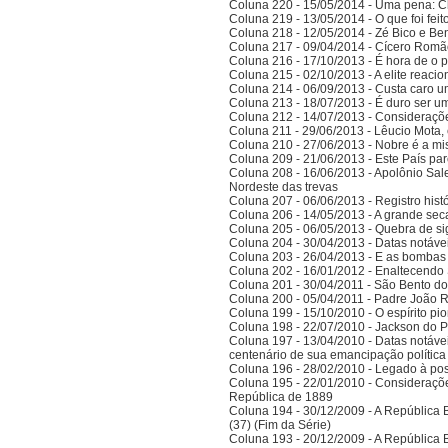
Coluna 220 - 15/05/2014 - Uma pena: C
Coluna 219 - 13/05/2014 - O que foi fei
Coluna 218 - 12/05/2014 - Zé Bico e Ben
Coluna 217 - 09/04/2014 - Cícero Romão 
Coluna 216 - 17/10/2013 - É hora de o po
Coluna 215 - 02/10/2013 - A elite reaci
Coluna 214 - 06/09/2013 - Custa caro 
Coluna 213 - 18/07/2013 - É duro ser u
Coluna 212 - 14/07/2013 - Consideraçõ
Coluna 211 - 29/06/2013 - Lêucio Mota,
Coluna 210 - 27/06/2013 - Nobre é a mi
Coluna 209 - 21/06/2013 - Este País pa
Coluna 208 - 16/06/2013 - Apolônio Sale
Nordeste das trevas
Coluna 207 - 06/06/2013 - Registro his
Coluna 206 - 14/05/2013 - A grande se
Coluna 205 - 06/05/2013 - Quebra de si
Coluna 204 - 30/04/2013 - Datas notáve
Coluna 203 - 26/04/2013 - E as bombas
Coluna 202 - 16/01/2012 - Enaltecendo 
Coluna 201 - 30/04/2011 - São Bento do
Coluna 200 - 05/04/2011 - Padre João 
Coluna 199 - 15/10/2010 - O espírito pi
Coluna 198 - 22/07/2010 - Jackson do Pa
Coluna 197 - 13/04/2010 - Datas notáve
centenário de sua emancipação polític
Coluna 196 - 28/02/2010 - Legado à po
Coluna 195 - 22/01/2010 - Considerações
República de 1889
Coluna 194 - 30/12/2009 - A República Bra
(37) (Fim da Série)
Coluna 193 - 20/12/2009 - A República Bra