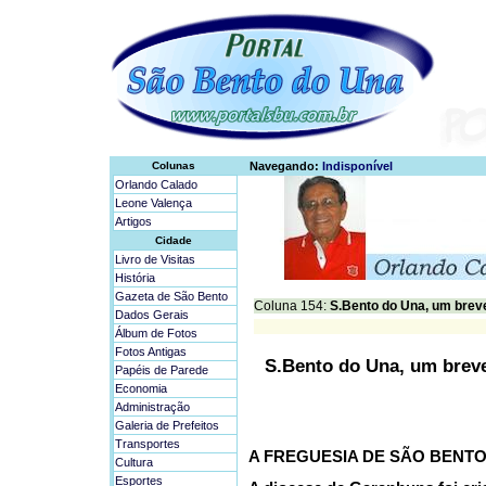
Colunas
Navegando:
Indisponível
Orlando Calado
Leone Valença
Artigos
Cidade
Livro de Visitas
História
Gazeta de São Bento
Coluna 154:
S.Bento do Una, um breve
Dados Gerais
Álbum de Fotos
Fotos Antigas
S.Bento do Una, um breve
Papéis de Parede
Economia
Administração
Galeria de Prefeitos
Transportes
A FREGUESIA DE SÃO BENT
Cultura
Esportes