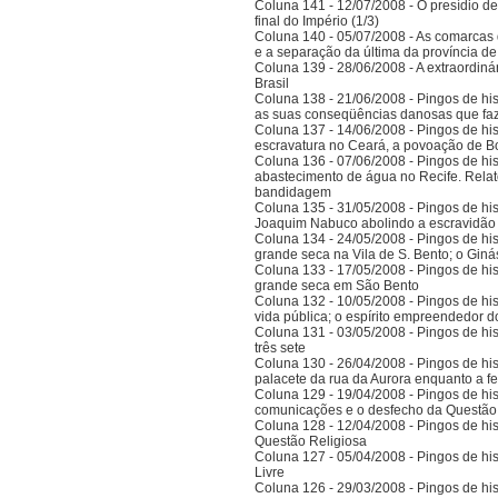
Coluna 141 - 12/07/2008 - O presídio d
final do Império (1/3)
Coluna 140 - 05/07/2008 - As comarcas 
e a separação da última da província 
Coluna 139 - 28/06/2008 - A extraordinár
Brasil
Coluna 138 - 21/06/2008 - Pingos de histó
as suas conseqüências danosas que faz
Coluna 137 - 14/06/2008 - Pingos de hist
escravatura no Ceará, a povoação de B
Coluna 136 - 07/06/2008 - Pingos de histó
abastecimento de água no Recife. Relat
bandidagem
Coluna 135 - 31/05/2008 - Pingos de histó
Joaquim Nabuco abolindo a escravidão e
Coluna 134 - 24/05/2008 - Pingos de hist
grande seca na Vila de S. Bento; o Gi
Coluna 133 - 17/05/2008 - Pingos de hist
grande seca em São Bento
Coluna 132 - 10/05/2008 - Pingos de hist
vida pública; o espírito empreendedor 
Coluna 131 - 03/05/2008 - Pingos de histó
três sete
Coluna 130 - 26/04/2008 - Pingos de hist
palacete da rua da Aurora enquanto a 
Coluna 129 - 19/04/2008 - Pingos de hist
comunicações e o desfecho da Questão
Coluna 128 - 12/04/2008 - Pingos de hist
Questão Religiosa
Coluna 127 - 05/04/2008 - Pingos de hist
Livre
Coluna 126 - 29/03/2008 - Pingos de hist