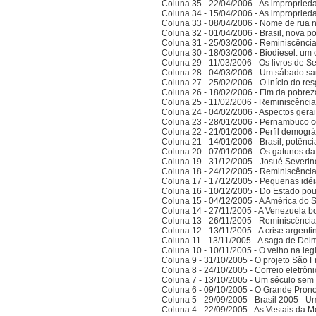
Coluna 35 - 22/04/2006 - As improprieda
Coluna 34 - 15/04/2006 - As improprieda
Coluna 33 - 08/04/2006 - Nome de rua
Coluna 32 - 01/04/2006 - Brasil, nova po
Coluna 31 - 25/03/2006 - Reminiscênci
Coluna 30 - 18/03/2006 - Biodiesel: um 
Coluna 29 - 11/03/2006 - Os livros de S
Coluna 28 - 04/03/2006 - Um sábado sa
Coluna 27 - 25/02/2006 - O início do res
Coluna 26 - 18/02/2006 - Fim da pobrez
Coluna 25 - 11/02/2006 - Reminiscênci
Coluna 24 - 04/02/2006 - Aspectos gerais
Coluna 23 - 28/01/2006 - Pernambuco co
Coluna 22 - 21/01/2006 - Perfil demográ
Coluna 21 - 14/01/2006 - Brasil, potên
Coluna 20 - 07/01/2006 - Os gatunos d
Coluna 19 - 31/12/2005 - Josué Severin
Coluna 18 - 24/12/2005 - Reminiscênci
Coluna 17 - 17/12/2005 - Pequenas idé
Coluna 16 - 10/12/2005 - Do Estado po
Coluna 15 - 04/12/2005 - A América do 
Coluna 14 - 27/11/2005 - A Venezuela bo
Coluna 13 - 26/11/2005 - Reminiscênci
Coluna 12 - 13/11/2005 - A crise argenti
Coluna 11 - 13/11/2005 - A saga de Del
Coluna 10 - 10/11/2005 - O velho na legi
Coluna 9 - 31/10/2005 - O projeto São F
Coluna 8 - 24/10/2005 - Correio eletrôn
Coluna 7 - 13/10/2005 - Um século sem 
Coluna 6 - 09/10/2005 - O Grande Prono
Coluna 5 - 29/09/2005 - Brasil 2005 - 
Coluna 4 - 22/09/2005 - As Vestais da M