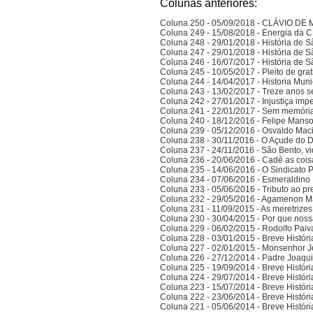
Colunas anteriores:
Coluna 250 - 05/09/2018 - CLÁVIO D
Coluna 249 - 15/08/2018 - Energia da
Coluna 248 - 29/01/2018 - História de S
Coluna 247 - 29/01/2018 - História de S
Coluna 246 - 16/07/2017 - História de S
Coluna 245 - 10/05/2017 - Pleito de gra
Coluna 244 - 14/04/2017 - Historia Munic
Coluna 243 - 13/02/2017 - Treze anos 
Coluna 242 - 27/01/2017 - Injustiça imp
Coluna 241 - 22/01/2017 - Sem memória
Coluna 240 - 18/12/2016 - Felipe Manso,
Coluna 239 - 05/12/2016 - Osvaldo Ma
Coluna 238 - 30/11/2016 - O Açude do 
Coluna 237 - 24/11/2016 - São Bento, vi
Coluna 236 - 20/06/2016 - Cadê as cois
Coluna 235 - 14/06/2016 - O Sindicato P
Coluna 234 - 07/06/2016 - Esmeraldino 
Coluna 233 - 05/06/2016 - Tributo ao p
Coluna 232 - 29/05/2016 - Agamenon M
Coluna 231 - 11/09/2015 - As meretrize
Coluna 230 - 30/04/2015 - Por que noss
Coluna 229 - 06/02/2015 - Rodolfo Paiv
Coluna 228 - 03/01/2015 - Breve Histór
Coluna 227 - 02/01/2015 - Monsenhor J
Coluna 226 - 27/12/2014 - Padre Joaqui
Coluna 225 - 19/09/2014 - Breve Histór
Coluna 224 - 29/07/2014 - Breve Histór
Coluna 223 - 15/07/2014 - Breve Histór
Coluna 222 - 23/06/2014 - Breve Histór
Coluna 221 - 05/06/2014 - Breve Histór