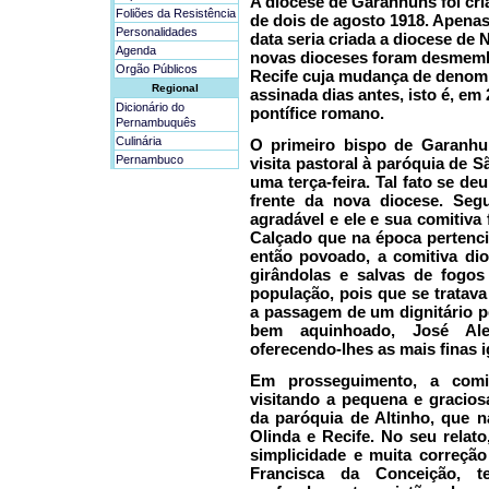
A diocese de Garanhuns foi cr
Foliões da Resistência
de dois de agosto 1918. Apenas
Personalidades
data seria criada a diocese de 
Agenda
novas dioceses foram desmemb
Orgão Públicos
Recife cuja mudança de denomin
Regional
assinada dias antes, isto é, em
Dicionário do
pontífice romano.
Pernambuquês
Culinária
O primeiro bispo de Garanhun
Pernambuco
visita pastoral à paróquia de 
uma terça-feira. Tal fato se d
frente da nova diocese. Segu
agradável e ele e sua comitiva 
Calçado que na época pertenci
então povoado, a comitiva di
girândolas e salvas de fogos
população, pois que se trata
a passagem de um dignitário p
bem aquinhoado, José Ale
oferecendo-lhes as mais finas i
Em prosseguimento, a comi
visitando a pequena e graciosa
da paróquia de Altinho, que n
Olinda e Recife. No seu relat
simplicidade e muita correçã
Francisca da Conceição, 