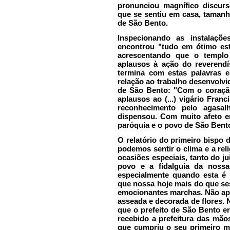
pronunciou magnífico discu
que se sentiu em casa, tamanh
de São Bento.
Inspecionando as instalaçõ
encontrou "tudo em ótimo est
acrescentando que o templo 
aplausos à ação do reverendís
termina com estas palavras e
relação ao trabalho desenvolvid
de São Bento: "Com o coraçã
aplausos ao (...) vigário Fra
reconhecimento pelo agasal
dispensou. Com muito afeto e
paróquia e o povo de São Bent
O relatório do primeiro bispo 
podemos sentir o clima e a rel
ocasiões especiais, tanto do j
povo e a fidalguia da nossa
especialmente quando esta é 
que nossa hoje mais do que se
emocionantes marchas. Não ape
asseada e decorada de flores. 
que o prefeito de São Bento er
recebido a prefeitura das mão
que cumpriu o seu primeiro m