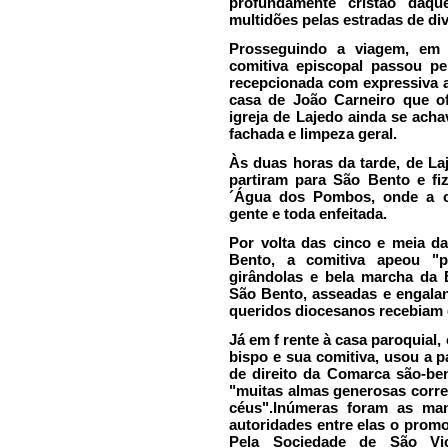
profundamente cristão daqu
multidões pelas estradas de di
Prosseguindo a viagem, em 
comitiva episcopal passou pe
recepcionada com expressiva a
casa de João Carneiro que of
igreja de Lajedo ainda se ach
fachada e limpeza geral.
Às duas horas da tarde, de La
partiram para São Bento e f
´Água dos Pombos, onde a com
gente e toda enfeitada.
Por volta das cinco e meia da
Bento, a comitiva apeou "p
girândolas e bela marcha da 
São Bento, asseadas e engalan
queridos diocesanos recebiam 
Já em f rente à casa paroquial
bispo e sua comitiva, usou a pa
de direito da Comarca são-be
"muitas almas generosas corr
céus".Inúmeras foram as ma
autoridades entre elas o promo
Pela Sociedade de São Vi