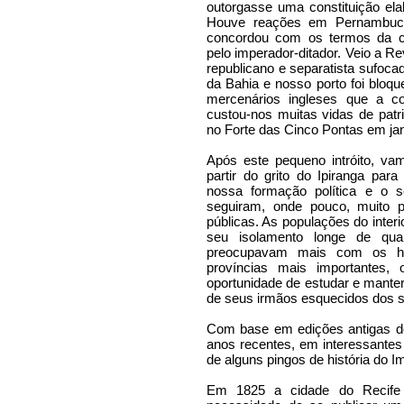
outorgasse uma constituição ela
Houve reações em Pernambuco 
concordou com os termos da con
pelo imperador-ditador. Veio a 
republicano e separatista sufoca
da Bahia e nosso porto foi bloqu
mercenários ingleses que a 
custou-nos muitas vidas de patri
no Forte das Cinco Pontas em jan
Após este pequeno intróito, va
partir do grito do Ipiranga pa
nossa formação política e o 
seguiram, onde pouco, muito 
públicas. As populações do inte
seu isolamento longe de qua
preocupavam mais com os hab
províncias mais importantes,
oportunidade de estudar e mante
de seus irmãos esquecidos dos se
Com base em edições antigas d
anos recentes, em interessante
de alguns pingos de história do Im
Em 1825 a cidade do Recife s