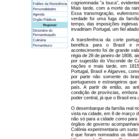
cognominada "a louca", evidente
Foliões da Resistência
Mais tarde, com a morte da rainh
Personalidades
Essa transmigração, eufemismo u
Agenda
verdade foi uma fuga da famíli
Orgão Públicos
tempo, das imposições inglesas
Regional
invadiriam Portugal, um fiel aliado
Dicionário do
Pernambuquês
A transferência da corte portu
Culinária
benéfica para o Brasil e m
Pernambuco
acontecimento foi de grande vali
régia de 28 de janeiro de 1808, a
por sugestão do Visconde de Cai
nações e mais tarde, em 1815
Portugal, Brasil e Algarves, com
por parte não somente do bra
portugueses e estrangeiros que 
país. A partir de então, as an
condição de províncias, embor
poder central, já que o Brasil era
O desembarque da família real n
vista na cidade, em 8 de março d
não só para a cidade como para 
órgãos de governo acompanhariam
Colônia experimentaria um surto
é que foram nomeados os titular