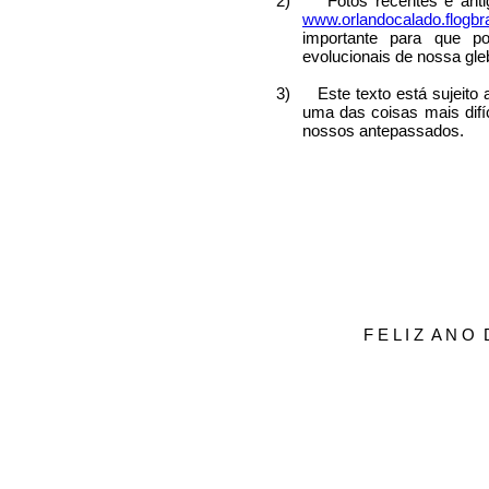
2)
Fotos recentes e ant
www.orlandocalado.flogbra
importante para que p
evolucionais de nossa gleb
3)
Este texto está sujeito
uma das coisas mais difí
nossos antepassados.
F E L I Z
A N O