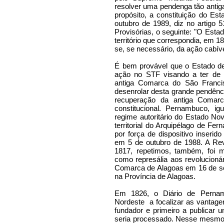
resolver uma pendenga tão antiga
propósito, a constituição do E
outubro de 1989, diz no artigo 
Provisórias, o seguinte: "O Esta
território que correspondia, em 
se, se necessário, da ação cabív
É bem provável que o Estado 
ação no STF visando a ter de vo
antiga Comarca do São Franci
desenrolar desta grande pendênc
recuperação da antiga Comarc
constitucional. Pernambuco, ig
regime autoritário do Estado No
territorial do Arquipélago de Fe
por força de dispositivo inseri
em 5 de outubro de 1988. A R
1817, repetimos, também, foi mal
como represália aos revolucioná
Comarca de Alagoas em 16 de se
na Província de Alagoas.
Em 1826, o Diário de Pernamb
Nordeste
a focalizar as vantage
fundador e primeiro a publicar u
seria processado. Nesse mesmo