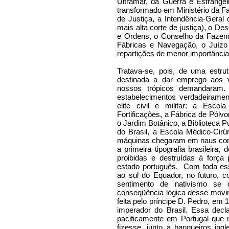
Ultramar, da Guerra e Estrangei
transformado em Ministério da Fa
de Justiça, a Intendência-Geral
mais alta corte de justiça), o 
e Ordens, o Conselho da Fazenda
Fábricas e Navegação, o Juízo d
repartições de menor importância
Tratava-se, pois, de uma estru
destinada a dar emprego aos 
nossos trópicos demandaram.
estabelecimentos verdadeirame
elite civil e militar: a Esco
Fortificações, a Fábrica de Pólvor
o Jardim Botânico, a Biblioteca 
do Brasil, a Escola Médico-Cirú
máquinas chegaram em naus com a
a primeira tipografia brasileira
proibidas e destruídas à força 
estado português.
Com toda ess
ao sul do Equador, no futuro, c
sentimento de nativismo se 
conseqüência lógica desse movim
feita pelo príncipe D. Pedro, em 
imperador do Brasil. Essa decl
pacificamente em Portugal que m
fizesse, junto a banqueiros in