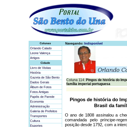
Colunas
Navegando:
Indisponível
Orlando Calado
Leone Valença
Artigos
Cidade
Livro de Visitas
História
Gazeta de São Bento
Coluna 114:
Pingos de história do Impé
Dados Gerais
família imperial portuguesa
Álbum de Fotos
Fotos Antigas
Papéis de Parede
Pingos de história do Imp
Economia
Brasil da famí
Administração
Galeria de Prefeitos
O ano de 1808 assinalou a chega
Transportes
comandada pelo príncipe-rege
Cultura
posição desde 1792, com a interd
Esportes