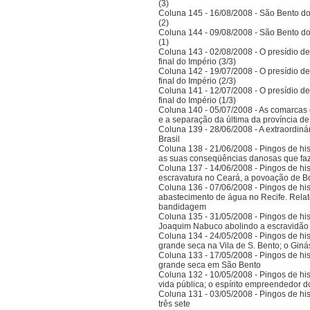
(3)
Coluna 145 - 16/08/2008 - São Bento do
(2)
Coluna 144 - 09/08/2008 - São Bento do
(1)
Coluna 143 - 02/08/2008 - O presídio d
final do Império (3/3)
Coluna 142 - 19/07/2008 - O presídio d
final do Império (2/3)
Coluna 141 - 12/07/2008 - O presídio d
final do Império (1/3)
Coluna 140 - 05/07/2008 - As comarcas 
e a separação da última da província 
Coluna 139 - 28/06/2008 - A extraordinár
Brasil
Coluna 138 - 21/06/2008 - Pingos de histó
as suas conseqüências danosas que faz
Coluna 137 - 14/06/2008 - Pingos de hist
escravatura no Ceará, a povoação de B
Coluna 136 - 07/06/2008 - Pingos de histó
abastecimento de água no Recife. Relat
bandidagem
Coluna 135 - 31/05/2008 - Pingos de histó
Joaquim Nabuco abolindo a escravidão e
Coluna 134 - 24/05/2008 - Pingos de hist
grande seca na Vila de S. Bento; o Gi
Coluna 133 - 17/05/2008 - Pingos de hist
grande seca em São Bento
Coluna 132 - 10/05/2008 - Pingos de hist
vida pública; o espírito empreendedor 
Coluna 131 - 03/05/2008 - Pingos de histó
três sete