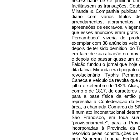
necessidade de se publicar um
facilitassem as transações. Coub
Miranda & Companhia publicar
diário com vários títulos de
arrendamentos, aforamentos,
apreensões de escravos, viagens,
que esses anúncios eram grátis 
Pernambuco" viveria do produ
exemplar com 38 anúncios veio 
depois de ter sido demitido
do T
em face de sua atuação no mov
e depois de passar quase um an
Falcão fundou o jornal que hoje
dita latina. Miranda era tipógrafo
revolucionário "Typhis Perna
Caneca e veículo da revolta que 
julho e setembro de 1824. Aliá
como o de 1817, de caracteres s
para a base física da então 
represália à Confederação do
área, a chamada Comarca do São 
II num ato inconstitucional det
São Francisco, em toda sua e
"provisoriamente", para a Pro
incorporadas à Província da B
resolvido pelas constituições d
pelo Supremo Tribunal Federal