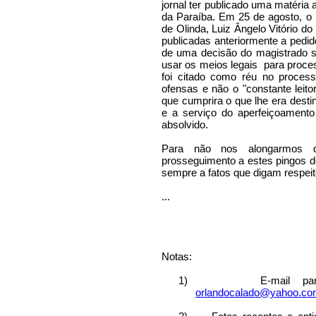
jornal ter publicado uma matéria 
da Paraíba. Em 25 de agosto, o 
de Olinda, Luiz Ângelo Vitório 
publicadas anteriormente a pedido
de uma decisão do magistrado s
usar os meios legais
para proce
foi citado como réu no process
ofensas e não o "constante leit
que cumprira o que lhe era dest
e a serviço do aperfeiçoamento
absolvido.
Para não nos alongarmos 
prosseguimento a estes pingos de
sempre a fatos que digam respei
...
Notas:
1)
E-mail pa
orlandocalado@yahoo.co