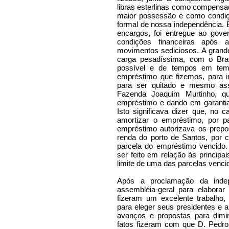
libras esterlinas como compensaç
maior possessão e como condiç
formal de nossa independência. 
encargos, foi entregue ao gove
condições financeiras após 
movimentos sediciosos. A grand
carga pesadíssima, com o Bra
possível e de tempos em temp
empréstimo que fizemos, para i
para ser quitado e mesmo as
Fazenda Joaquim Murtinho, qu
empréstimo e dando em garantia 
Isto significava dizer que, no
amortizar o empréstimo, por pa
empréstimo autorizava os prepo
renda do porto de Santos, por c
parcela do empréstimo vencid
ser feito em relação às principa
limite de uma das parcelas venc
Após a proclamação da inde
assembléia-geral para elaborar 
fizeram um excelente trabalho,
para eleger seus presidentes e 
avanços e propostas para dimi
fatos fizeram com que D. Pedro 