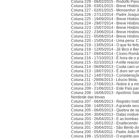
Coluna 229 - 06/02/2015 - Rodolfo Paiv
Coluna 228 - 03/01/2015 - Breve Histór
Coluna 227 - 02/01/2015 - Monsenhor J
Coluna 226 - 27/12/2014 - Padre Joaqui
Coluna 225 - 19/09/2014 - Breve Histór
Coluna 224 - 29/07/2014 - Breve Histór
Coluna 223 - 15/07/2014 - Breve Histór
Coluna 222 - 23/06/2014 - Breve Histór
Coluna 221 - 05/06/2014 - Breve Histór
Coluna 220 - 15/05/2014 - Uma pena: C
Coluna 219 - 13/05/2014 - O que foi fei
Coluna 218 - 12/05/2014 - Zé Bico e Ben
Coluna 217 - 09/04/2014 - Cícero Romão 
Coluna 216 - 17/10/2013 - É hora de o po
Coluna 215 - 02/10/2013 - A elite reaci
Coluna 214 - 06/09/2013 - Custa caro 
Coluna 213 - 18/07/2013 - É duro ser u
Coluna 212 - 14/07/2013 - Consideraçõ
Coluna 211 - 29/06/2013 - Lêucio Mota,
Coluna 210 - 27/06/2013 - Nobre é a mi
Coluna 209 - 21/06/2013 - Este País pa
Coluna 208 - 16/06/2013 - Apolônio Sale
Nordeste das trevas
Coluna 207 - 06/06/2013 - Registro his
Coluna 206 - 14/05/2013 - A grande se
Coluna 205 - 06/05/2013 - Quebra de si
Coluna 204 - 30/04/2013 - Datas notáve
Coluna 203 - 26/04/2013 - E as bombas
Coluna 202 - 16/01/2012 - Enaltecendo 
Coluna 201 - 30/04/2011 - São Bento do
Coluna 200 - 05/04/2011 - Padre João 
Coluna 199 - 15/10/2010 - O espírito pi