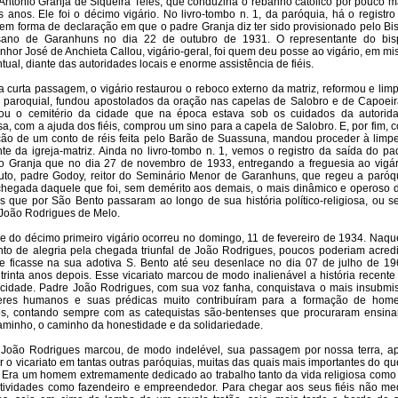
Antônio Granja de Siqueira Teles, que conduziria o rebanho católico por pouco m
s anos. Ele foi o décimo vigário. No livro-tombo n. 1, da paróquia, há o registro
em forma de declaração em que o padre Granja diz ter sido provisionado pelo Bi
sano de Garanhuns no dia 22 de outubro de 1931. O representante do bis
hor José de Anchieta Callou, vigário-geral, foi quem deu posse ao vigário, em mi
tual, diante das autoridades locais e enorme assistência de fiéis.
 curta passagem, o vigário restaurou o reboco externo da matriz, reformou e lim
 paroquial, fundou apostolados da oração nas capelas de Salobro e de Capoeir
mou o cemitério da cidade que na época estava sob os cuidados da autorid
osa, com a ajuda dos fiéis, comprou um sino para a capela de Salobro. E, por fim, 
ão de um conto de réis feita pelo Barão de Suassuna, mandou proceder à limp
nte da igreja-matriz. Ainda no livro-tombo n. 1, vemos o registro da saída do pa
o Granja que no dia 27 de novembro de 1933, entregando a freguesia ao vigár
tuto, padre Godoy, reitor do Seminário Menor de Garanhuns, que regeu a paróq
chegada daquele que foi, sem demérito aos demais, o mais dinâmico e operoso 
os que por São Bento passaram ao longo de sua história político-religiosa, ou se
João Rodrigues de Melo.
e do décimo primeiro vigário ocorreu no domingo, 11 de fevereiro de 1934. Naqu
o de alegria pela chegada triunfal de João Rodrigues, poucos poderiam acredi
e ficasse na sua adotiva S. Bento até seu desenlace no dia 07 de julho de 19
trinta anos depois. Esse vicariato marcou de modo inalienável a história recente
cidade. Padre João Rodrigues, com sua voz fanha, conquistava o mais insubmi
eres humanos e suas prédicas muito contribuíram para a formação de hom
os, contando sempre com as catequistas são-bentenses que procuraram ensina
minho, o caminho da honestidade e da solidariedade.
João Rodrigues marcou, de modo indelével, sua passagem por nossa terra, a
r o vicariato em tantas outras paróquias, muitas das quais mais importantes do qu
 Era um homem extremamente dedicado ao trabalho tanto da vida religiosa como
tividades como fazendeiro e empreendedor. Para chegar aos seus fiéis não me