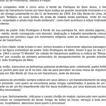
truir as de Pindorama, Salobro e Feijão.
o completou vinte e cinco anos à frente da Paróquia do Bom Jesus, o bi
ano de Garanhuns houve por bem fazer justiça ao grande sacerdote honrando-o 
lo de cônego justamente no dia 11 de fevereiro de 1959. Em São Bento do Uma, J
ues "festejou as suas bodas de prata de estada nesta paróquia, onde foi mu
o, respeitado e ainda hoje muito lembrado", como bem acentuou a nobre historiad
ntense.
alho de padre João Rodrigues à frente de sua paróquia foi, sem dúvida alguma,
 mérito, tendo conseguido com denodo, dedicação e trabalho persistente coloca
eguesia em primeiro lugar em movimento religioso entre as demais congêneres
e de Garanhuns.
 livro citado neste ensaio é raro, somos levados a transcrever algumas passagen
to da figura inolvidável de padre João Rodrigues de Melo. Assim é que no dia 12
de 1964 o jornal "O Monitor" da cidade de Garanhuns publicou a notícia da "Missa
m" por ocasião do primeiro aniversário do desaparecimento do grande brasilei
 João Rodrigues de Melo.
al, então, transcreve as belíssimas palavras proferidas pelo celebrante, padre Antô
a, porém pelo que se lê no livro não dá para perceber se essa missa de réquiem 
ada em São Bento do Una ou em Garanhuns, sede da diocese.
alavra de prontidão sempre esteve em seus lábios e um transbordamento de aleg
 presente, com quem se encontrava pelas longas caminhadas. A queixa de um 
nte ou de um frio impertinente não lhe fazia resistência, por uma travessia em bu
lha necessitada".
 que, fanhosamente, criticasse o cavalo chotão do matuto carrancudo nem assim
omisso no cumprimento do dever. Amigo de todas as horas, serviçal a toda pro
so, hospitaleiro, atencioso para quem o procurava".