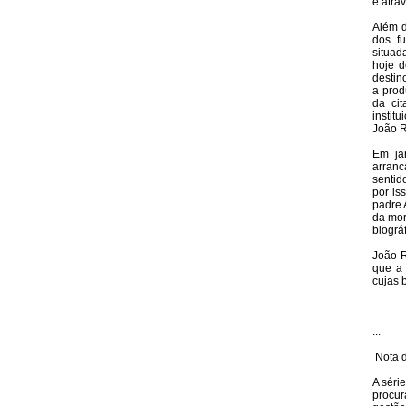
e atra
Além d
dos f
situad
hoje d
destin
a prod
da ci
instit
João R
Em ja
arranc
sentid
por is
padre 
da mor
biográ
João R
que a 
cujas 
...
Nota d
A séri
procur