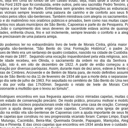
os, seja em cima do lombo de um cavalo trotão, seja, mais tarde a bordo de 
nha Ford 1929 que foi conduzida, entre outros, pelo seu sacristão Pedro Tenório, 
mpina e por Ivan do Padre. Enfrentava sem grandes reclamações as esburaca
as vicinais sempre levando uma palavra de carinho e de conforto aos seus fi
ndos pelos sítios são-bentenses. Também ministrava com alegria os sacramentos
o e do matrimônio nos oratórios públicos e privados, bem como nas muitas cape
antou nos atuais municípios de São Bento, Capoeiras e parte do de Pesqueira. P
 João o cumprimento dos seus deveres de sacerdote estava acima de quaisq
ldades, enfrenta chuva, frio e sol inclemente, sempre levando o conforto e a aleg
e precisavam de uma palavra amiga.
o podemos ler no extraordinário livro de Ivete de Morais Cintra, glória maior
riografia são-bentense, "São Bento do Una: Formação Histórica", o padre J
ues de Melo era um sertanejo de quatro costados, nascido na cidade de Custódia
 de maio de 1897.
Seguindo uma vocação inquestionável pela vida religiosa, aos
de idade recebeu, em Olinda, o sacramento da ordem no dia da Senhora
ição, isto é, em oito de dezembro de 1922. A partir de então começou a 
inação por diversas paróquias. Assim, durante mais de dez anos, esteve à frente 
ias de Cimbres. Arcoverde e de Belém de Maria para, de modo definitivo assumi
ia de São Bento no dia 11 de fevereiro de 1934 até que a morte dela o separasse
o dia sete de julho de 1963. Foi sepultado no cemitério de São Bento do Una ne
 dia por volta das 17h30min. Segundo o relato de Ivete de Morais Cint
ssionante a multidão que o levou ao túmulo".
odrigues encontrou em sua freguesia apenas cinco mirradas capelas, muitas 
em estado de conservação precário. De modo prático, procurou motivar e mobili
adores dos núcleos populacionais onde não havia uma casa de oração. Conseg
 com a ajuda dessa gente erigir onze capelas. Construiu uma igreja de gra
ão na então vila são-bentense de Capoeiras com a ajuda importante de seus fié
e capelas que construiu no seu progressista vicariato foram: Campo Limpo, Espír
, Mulungu, Cacimbão, Beira-Mar, Queimada Grande, Papagaio, Maniçoba, Aleg
ba e Pimenta. E das cinco capelas que encontrou em 1934 ainda teve o cuidado