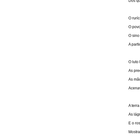
Dos qu
O rurí
O povo
O sino
A part
O luto
As pre
As mão
Acenav
A terr
As lág
E o ro
Mostra