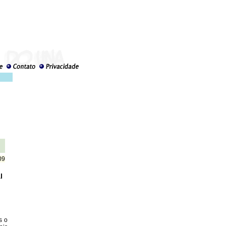
09
l
s o