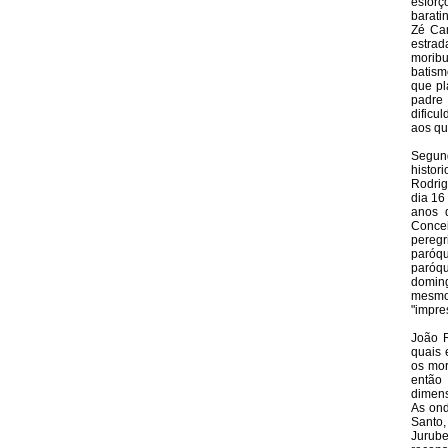
esforç
barati
Zé Ca
estrad
moribu
batism
que pl
padre
dificu
aos qu
Segund
histo
Rodrig
dia 16
anos 
Conce
peregr
paróqu
paróqu
doming
mesmo
"impre
João R
quais 
os mor
então
dimens
As ond
Santo
Jurube