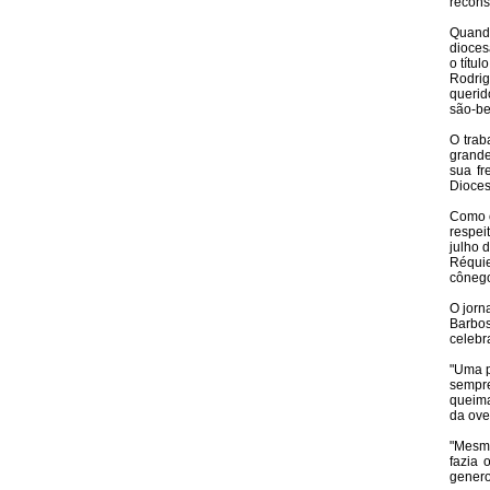
recons
Quand
dioces
o títu
Rodrig
querid
são-be
O trab
grande
sua fr
Dioces
Como o
respei
julho 
Réquie
cônego
O jorn
Barbos
celebr
"Uma p
sempre
queima
da ove
"Mesmo
fazia 
genero