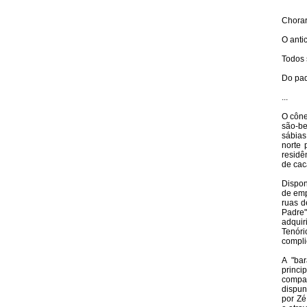
Chorar
O antic
Todos 
Do pad
...
O cône
são-b
sábias
norte
residê
de cac
Dispon
de emp
ruas d
Padre"
adquir
Tenóri
compli
A "ba
princi
compa
dispun
por Zé