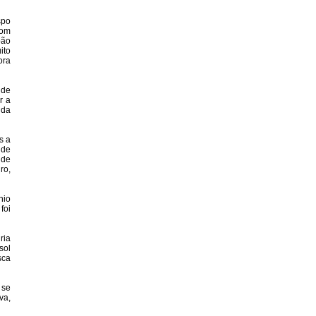
spo
com
oão
ito
ora
 de
r a
 da
s a
 de
 de
ro,
nio
foi
ria
sol
sca
 se
va,