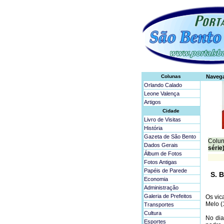
Colunas
Naveg
Orlando Calado
Leone Valença
Artigos
Cidade
Livro de Visitas
História
Gazeta de São Bento
Colun
Dados Gerais
série
Álbum de Fotos
Fotos Antigas
Papéis de Parede
S. 
Economia
Administração
Galeria de Prefeitos
Os vic
Melo (
Transportes
Cultura
No di
Esportes