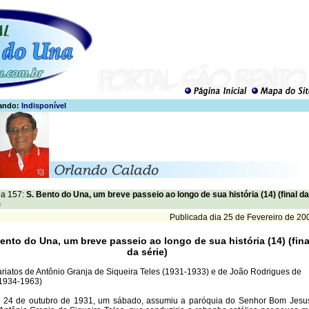
ando:
Indisponível
a 157:
S. Bento do Una, um breve passeio ao longo de sua história (14) (final da
)
Publicada dia 25 de Fevereiro de 20
Bento do Una, um breve passeio ao longo de sua história (14) (fina
da série)
ariatos de Antônio Granja de Siqueira Teles (1931-1933) e de João Rodrigues de
1934-1963)
a 24 de outubro de 1931, um sábado, assumiu a paróquia do Senhor Bom Jesu