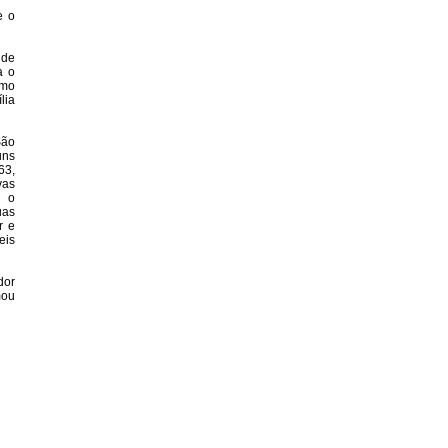
e o
 de
a o
omo
lia
São
uns
63,
vas
i o
uas
r e
eis
dor
mou