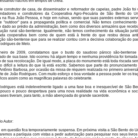
vessando riachos em tempos de cheia.
e construtor de casa, de disseminador e reformador de capelas, padre João foi
undadores e construtores da Cooperativa Agro-Pecuária de São Bento do U
a na Rua João Pessoa, e hoje em ruínas, sendo que suas paredes externas ser
e "outdoor" para a propaganda política e comercial. Não temos conhecimento
o dado ao prédio da administração, bem como dos diversos armazéns que receb
ução rural são-bentense. Igualmente, não temos conhecimento da situação juríd
tada cooperativa bem como de quem está à frente do que restou dessa ant
uição são-bentense que para se realizar contou com a decisiva colaboração do pa
odrigues de Melo.
neiro de 2009, constatamos que o busto do saudoso pároco são-bentense 
ado de sua base. Isto ocorreu há algum tempo e nenhuma providência foi tomada
o de sua recolocação. De igual modo, a placa do monumento está toda riscada se
so difícil a leitura do que lá está escrito. Sabemos que parte do pronunciamento
Antônio Barbosa, por ocasião da missa de réquiem realizada no primeiro aniversá
te de João Rodrigues. Com muito esforço e boa vontade a pessoa pode ler os tra
ficos assim como as magníficas palavras do celebrante.
odrigues está indelevelmente ligado a uma fase boa e inesquecível de São Be
pouco e pouco despertava para uma nova realidade na vida econômica e soci
bases tiveram, para tanto, a mão abençoada do grande sacerdote.
o Autor:
e em questão fica temporariamente suspensa. Em próxima visita a São Bento do U
aremos a paróquia com vistas a pedir autorização para pesquisar nos seus livros