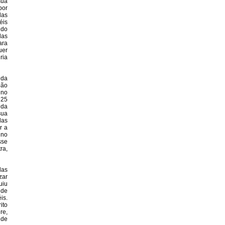
sua
por
das
éis
 do
las
ara
uer
ria
 da
oão
 no
 25
 da
sua
das
r a
 no
sse
ra,
das
zar
uiu
nde
is.
ito
re,
 de