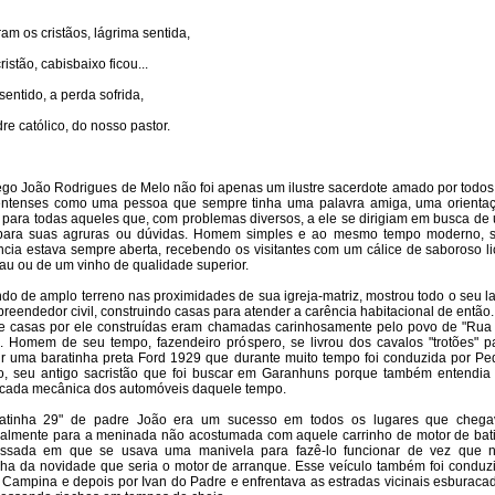
am os cristãos, lágrima sentida,
ristão, cabisbaixo ficou...
sentido, a perda sofrida,
re católico, do nosso pastor.
go João Rodrigues de Melo não foi apenas um ilustre sacerdote amado por todos
entenses como uma pessoa que sempre tinha uma palavra amiga, uma orienta
 para todas aqueles que, com problemas diversos, a ele se dirigiam em busca de
 para suas agruras ou dúvidas. Homem simples e ao mesmo tempo moderno, 
ncia estava sempre aberta, recebendo os visitantes com um cálice de saboroso li
au ou de um vinho de qualidade superior.
do de amplo terreno nas proximidades de sua igreja-matriz, mostrou todo o seu l
reendedor civil, construindo casas para atender a carência habitacional de então.
e casas por ele construídas eram chamadas carinhosamente pelo povo de "Rua
. Homem de seu tempo, fazendeiro próspero, se livrou dos cavalos "trotões" p
ir uma baratinha preta Ford 1929 que durante muito tempo foi conduzida por Pe
o, seu antigo sacristão que foi buscar em Garanhuns porque também entendia
cada mecânica dos automóveis daquele tempo.
ratinha 29" de padre João era um sucesso em todos os lugares que chega
palmente para a meninada não acostumada com aquele carrinho de motor de bat
ssada em que se usava uma manivela para fazê-lo funcionar de vez que 
ha da novidade que seria o motor de arranque. Esse veículo também foi conduz
 Campina e depois por Ivan do Padre e enfrentava as estradas vicinais esburaca