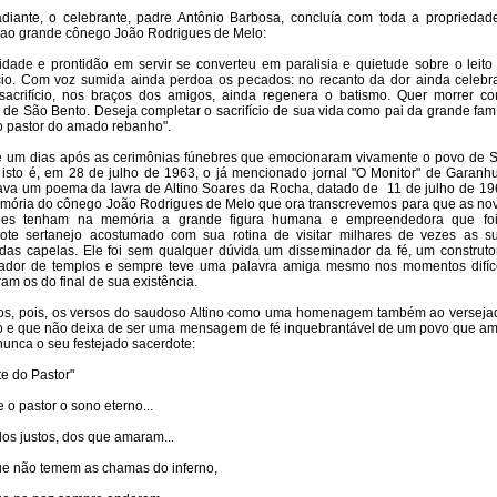
diante, o celebrante, padre Antônio Barbosa, concluía com toda a propriedad
 ao grande cônego João Rodrigues de Melo:
lidade e prontidão em servir se converteu em paralisia e quietude sobre o leito
ício. Com voz sumida ainda perdoa os pecados: no recanto da dor ainda celebr
sacrifício, nos braços dos amigos, ainda regenera o batismo. Quer morrer c
o de São Bento. Deseja completar o sacrifício de sua vida como pai da grande famí
 pastor do amado rebanho".
e um dias após as cerimônias fúnebres que emocionaram vivamente o povo de 
 isto é, em 28 de julho de 1963, o já mencionado jornal "O Monitor" de Garanh
ava um poema da lavra de Altino Soares da Rocha, datado de
11 de julho de 19
ória do cônego João Rodrigues de Melo que ora transcrevemos para que as no
ões tenham na memória a grande figura humana e empreendedora que fo
ote sertanejo acostumado com sua rotina de visitar milhares de vezes as s
das capelas. Ele foi sem qualquer dúvida um disseminador da fé, um construto
mador de templos e sempre teve uma palavra amiga mesmo nos momentos difíc
ram os do final de sua existência.
s, pois, os versos do saudoso Altino como uma homenagem também ao verseja
o e que não deixa de ser uma mensagem de fé inquebrantável de um povo que a
unca o seu festejado sacerdote:
te do Pastor"
 o pastor o sono eterno...
os justos, dos que amaram...
e não temem as chamas do inferno,