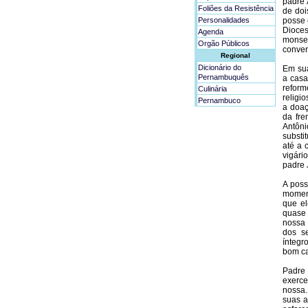
padre 
Foliões da Resistência
de doi
Personalidades
posse 
Dioce
Agenda
monsen
Orgão Públicos
conven
Regional
Dicionário do
Em sua
Pernambuquês
a casa
refor
Culinária
religi
Pernambuco
a doaç
da fre
Antôni
substi
até a 
vigári
padre 
A poss
moment
que el
quase 
nossa 
dos s
íntegr
bom ca
Padre 
exerce
nossa.
suas a