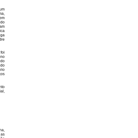
 um
ma,
vem
 do
iam
ica
iga
dre
foi
 no
ndo
 do
rio
ços
nto
al,
na,
 as