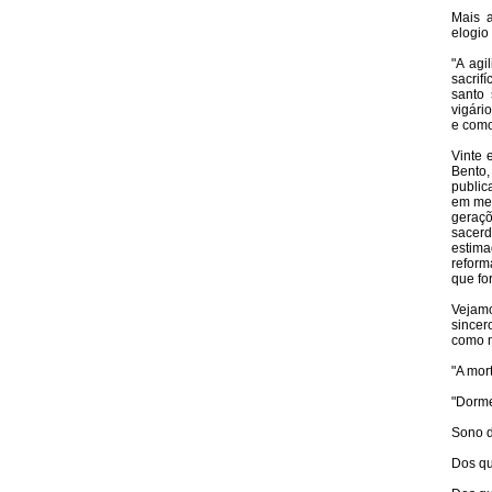
Mais a
elogio
"A agi
sacrif
santo 
vigári
e como
Vinte 
Bento,
public
em mem
geraç
sacerd
estima
refor
que fo
Vejamo
sincer
como n
"A mor
"Dorme
Sono d
Dos qu