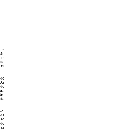
 os
ção
 um
sua
cor
ado
 As
 do
ara
dro
 da
va,
ida
não
ido
das