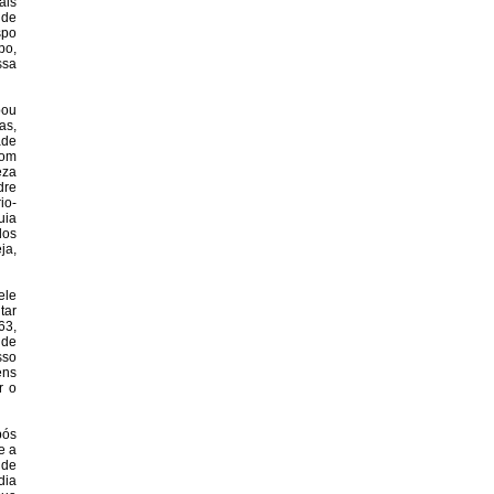
ais
 de
spo
po,
ssa
pou
as,
ade
com
eza
dre
io-
uia
dos
ja,
ele
tar
63,
 de
sso
ens
r o
pós
e a
 de
dia