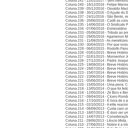
Coluna 241 - 22/01/2017 - Sem memória
Coluna 240 - 18/12/2016 - Felipe Manso,
Coluna 239 - 05/12/2016 - Osvaldo Ma
Coluna 238 - 30/11/2016 - O Açude do 
Coluna 237 - 24/11/2016 - São Bento, vi
Coluna 236 - 20/06/2016 - Cadê as cois
Coluna 235 - 14/06/2016 - O Sindicato P
Coluna 234 - 07/06/2016 - Esmeraldino 
Coluna 233 - 05/06/2016 - Tributo ao p
Coluna 232 - 29/05/2016 - Agamenon M
Coluna 231 - 11/09/2015 - As meretrize
Coluna 230 - 30/04/2015 - Por que noss
Coluna 229 - 06/02/2015 - Rodolfo Paiv
Coluna 228 - 03/01/2015 - Breve Histór
Coluna 227 - 02/01/2015 - Monsenhor J
Coluna 226 - 27/12/2014 - Padre Joaqui
Coluna 225 - 19/09/2014 - Breve Histór
Coluna 224 - 29/07/2014 - Breve Histór
Coluna 223 - 15/07/2014 - Breve Histór
Coluna 222 - 23/06/2014 - Breve Histór
Coluna 221 - 05/06/2014 - Breve Histór
Coluna 220 - 15/05/2014 - Uma pena: C
Coluna 219 - 13/05/2014 - O que foi fei
Coluna 218 - 12/05/2014 - Zé Bico e Ben
Coluna 217 - 09/04/2014 - Cícero Romão 
Coluna 216 - 17/10/2013 - É hora de o po
Coluna 215 - 02/10/2013 - A elite reaci
Coluna 214 - 06/09/2013 - Custa caro 
Coluna 213 - 18/07/2013 - É duro ser u
Coluna 212 - 14/07/2013 - Consideraçõ
Coluna 211 - 29/06/2013 - Lêucio Mota,
Coluna 210 - 27/06/2013 - Nobre é a mi