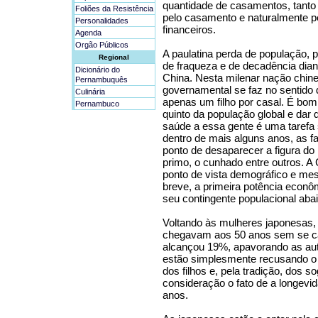
quantidade de casamentos, tanto
Foliões da Resistência
pelo casamento e naturalmente p
Personalidades
financeiros.
Agenda
Orgão Públicos
A paulatina perda de população, 
Regional
de fraqueza e de decadência diant
Dicionário do
China. Nesta milenar nação chine
Pernambuquês
governamental se faz no sentido d
Culinária
apenas um filho por casal. É bo
Pernambuco
quinto da população global e dar d
saúde a essa gente é uma tarefa
dentro de mais alguns anos, as f
ponto de desaparecer a figura do 
primo, o cunhado entre outros. A
ponto de vista demográfico e me
breve, a primeira potência econôm
seu contingente populacional aba
Voltando às mulheres japonesas,
chegavam aos 50 anos sem se c
alcançou 19%, apavorando as aut
estão simplesmente recusando o t
dos filhos e, pela tradição, dos 
consideração o fato de a longevid
anos.