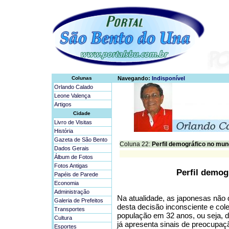
Colunas
Navegando:
Indisponível
Orlando Calado
Leone Valença
Artigos
Cidade
Livro de Visitas
História
Gazeta de São Bento
Coluna 22:
Perfil demográfico no mun
Dados Gerais
Álbum de Fotos
Fotos Antigas
Perfil demog
Papéis de Parede
Economia
Administração
Na atualidade, as japonesas não 
Galeria de Prefeitos
desta decisão inconsciente e col
Transportes
população em 32 anos, ou seja, 
Cultura
já apresenta sinais de preocupaç
Esportes