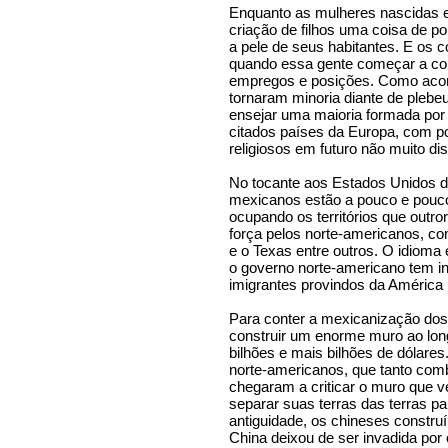
Enquanto as mulheres nascidas 
criação de filhos uma coisa de p
a pele de seus habitantes. E os c
quando essa gente começar a con
empregos e posições. Como acon
tornaram minoria diante de pleb
ensejar uma maioria formada por
citados países da Europa, com pos
religiosos em futuro não muito dis
No tocante aos Estados Unidos d
mexicanos estão a pouco e pouco
ocupando os territórios que outr
força pelos norte-americanos, co
e o Texas entre outros. O idioma
o governo norte-americano tem in
imigrantes provindos da América 
Para conter a mexicanização dos
construir um enorme muro ao long
bilhões e mais bilhões de dólares.
norte-americanos, que tanto co
chegaram a criticar o muro que v
separar suas terras das terras p
antiguidade, os chineses constru
China deixou de ser invadida por