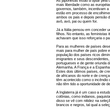
As japonesas estão a optar pela c
mais liberdade como as européias
governos, também, incentivam a 
estão em processo de encolhime
ambos os pais e depois pensão d
avô, avó, pai ou quem for.
Já a Itália pensou em conceder u
filhos. No entanto, as feministas i
achavam que isso reforçaria o pap
Para as mulheres de países desenv
mais para mulher de país pobre e
população dos países ricos dimin
imigrantes e seus descendentes,
portugueses e de gente oriunda d
Alemanha. A França e a Espanha
Estes dois últimos países, de cr
de africanos do norte e de crença
têm acontecido como o incêndio d
não têm tido a oportunidade de de
A Inglaterra já é um caso a estud
colônias, como indianos, paquist
disso se vê com nitidez na seleçã
brancos e negros, tal qual a seleç