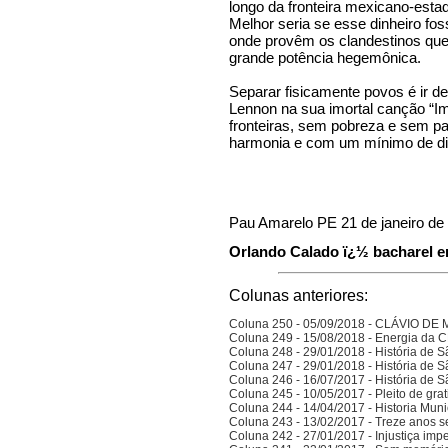
longo da fronteira mexicano-estad
Melhor seria se esse dinheiro f
onde provêm os clandestinos qu
grande potência hegemônica.
Separar fisicamente povos é ir d
Lennon na sua imortal canção “
fronteiras, sem pobreza e sem p
harmonia e com um mínimo de di
Pau Amarelo PE 21 de janeiro de
Orlando Calado ï¿½ bacharel em
Colunas anteriores:
Coluna 250 - 05/09/2018 - CLÁVIO D
Coluna 249 - 15/08/2018 - Energia da
Coluna 248 - 29/01/2018 - História de S
Coluna 247 - 29/01/2018 - História de S
Coluna 246 - 16/07/2017 - História de S
Coluna 245 - 10/05/2017 - Pleito de gra
Coluna 244 - 14/04/2017 - Historia Munic
Coluna 243 - 13/02/2017 - Treze anos 
Coluna 242 - 27/01/2017 - Injustiça imp