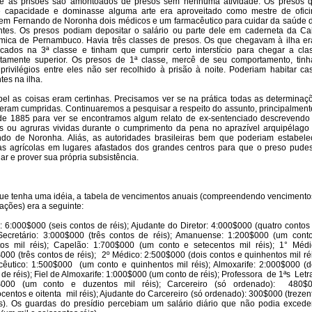
e as prisões são amontoados de presos sem nenhuma atividade. Os presos 
e capacidade e dominasse alguma arte era aproveitado como mestre de ofici
em Fernando de Noronha dois médicos e um farmacêutico para cuidar da saúde 
ntes. Os presos podiam depositar o salário ou parte dele em caderneta da Ca
ica de Pernambuco. Havia três classes de presos. Os que chegavam à ilha e
ficados na 3ª classe e tinham que cumprir certo interstício para chegar a cla
tamente superior. Os presos de 1ª classe, mercê de seu comportamento, tin
 privilégios entre eles não ser recolhido à prisão à noite. Poderiam habitar ca
tes na ilha.
el as coisas eram certinhas. Precisamos ver se na prática todas as determinaç
 eram cumpridas. Continuaremos a pesquisar a respeito do assunto, principalment
 de 1885 para ver se encontramos algum relato de ex-sentenciado descrevendo
as ou agruras vividas durante o cumprimento da pena no aprazível arquipélago
do de Noronha. Aliás, as autoridades brasileiras bem que poderiam estabele
as agrícolas em lugares afastados dos grandes centros para que o preso pude
har e prover sua própria subsistência.
ue tenha uma idéia, a tabela de vencimentos anuais (compreendendo vencimento
cações) era a seguinte:
r: 6:000$000 (seis contos de réis); Ajudante do Diretor: 4:000$000 (quatro contos
 Secretário: 3:000$000 (três contos de réis); Amanuense: 1:200$000 (um cont
os mil réis); Capelão: 1:700$000 (um conto e setecentos mil réis); 1° Médi
000 (três contos de réis);
2º Médico: 2:500$000 (dois contos e quinhentos mil réi
êutico: 1:500$000
(um conto e quinhentos mil réis); Almoxarife: 2:000$000 (d
 de réis); Fiel de Almoxarife: 1:000$000 (um conto de réis); Professora
de 1ªs
Letr
$000 (um conto e duzentos mil réis); Carcereiro (só ordenado):
480$
ocentos e oitenta
mil réis); Ajudante do Carcereiro (só ordenado): 300$000 (trezen
is). Os guardas do presídio percebiam um salário diário que não podia excede