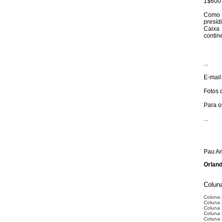
1$600 
Como 
presíd
Caixa
contin
...
E-mail
Fotos 
Para o
...
Pau Am
Orland
Coluna
Coluna
Coluna 
Coluna 
Coluna 
Coluna 