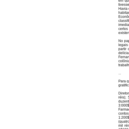
em qu
tivess
Havia 
habita
Econôm
classi
imedia
certos
existen
No pap
legais
partir
delíci
Fernan
colôni
trabal
...
Para q
gratifi
Direto
réis);
duzent
3:000$
Farmac
contos
1:200
(quatr
mil ré