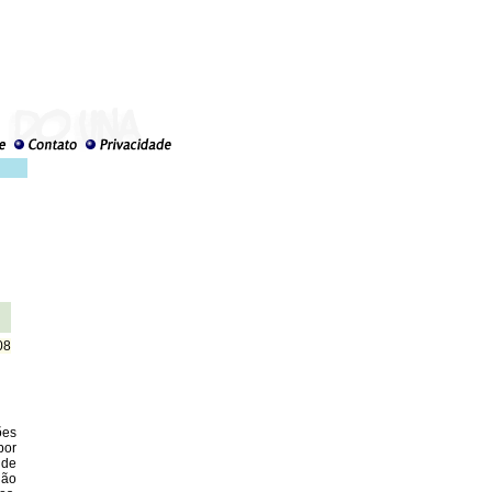
08
o
ões
por
 de
não