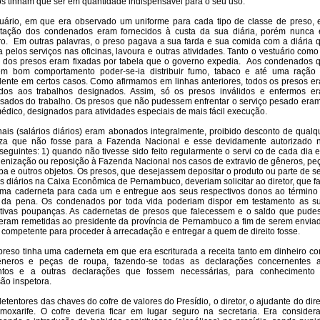
s tinham que ser em quantidade indispensável para o seu uso.
uário, em que era observado um uniforme para cada tipo de classe de preso, 
ntação dos condenados eram fornecidos à custa da sua diária, porém nunca
ro.
Em outras palavras, o preso pagava a sua farda e sua comida com a diária 
a pelos serviços nas oficinas, lavoura e outras atividades. Tanto o vestuário como
 dos presos eram fixadas por tabela que o governo expedia.
Aos condenados 
sem bom comportamento poder-se-ia distribuir fumo, tabaco e até uma ração
ente em certos casos. Como afirmamos em linhas anteriores, todos os presos e
ados aos trabalhos designados. Assim, só os presos inválidos e enfermos e
sados do trabalho. Os presos que não pudessem enfrentar o serviço pesado eram
médico, designados para atividades especiais de mais fácil execução.
nais (salários diários) eram abonados integralmente, proibido desconto de qualq
eza que não fosse para a Fazenda Nacional e esse devidamente autorizado 
seguintes: 1) quando não tivesse sido feito regularmente o servi co de cada dia e
denização ou reposição à Fazenda Nacional nos casos de extravio de gêneros, pe
pa e outros objetos. Os presos, que desejassem depositar o produto ou parte de s
os diários na Caixa Econômica de Pernambuco, deveriam solicitar ao diretor, que fa
uma caderneta para cada um e entregue aos seus respectivos donos ao término
 da pena. Os condenados por toda vida poderiam dispor em testamento as s
tivas poupanças. As cadernetas de presos que falecessem e o saldo que pude
r eram remetidas ao presidente da província de Pernambuco a fim de serem envia
z competente para proceder à arrecadação e entregar a quem de direito fosse.
reso tinha uma caderneta em que era escriturada a receita tanto em dinheiro c
neros e peças de roupa, fazendo-se todas as declarações concernentes 
ntos e a outras declarações que fossem necessárias, para conhecimento
ão inspetora.
etentores das chaves do cofre de valores do Presídio, o diretor, o ajudante do dire
moxarife. O cofre deveria ficar em lugar seguro na secretaria. Era consider