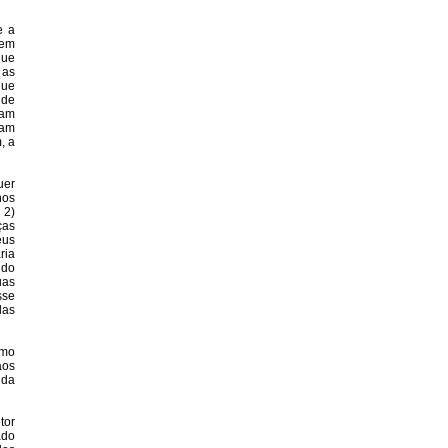
e a
 em
que
 as
que
 de
ram
ram
, a
uer
nos
 2)
ças
eus
ria
 do
uas
sse
das
omo
aos
 da
tor
ado