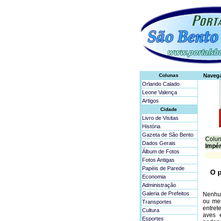
Colunas
Naveg
Orlando Calado
Leone Valença
Artigos
Cidade
Livro de Visitas
História
Gazeta de São Bento
Colun
Dados Gerais
Impér
Álbum de Fotos
Fotos Antigas
Papéis de Parede
O p
Economia
Administração
Galeria de Prefeitos
Nenhum
ou mes
Transportes
entret
Cultura
aves 
Esportes