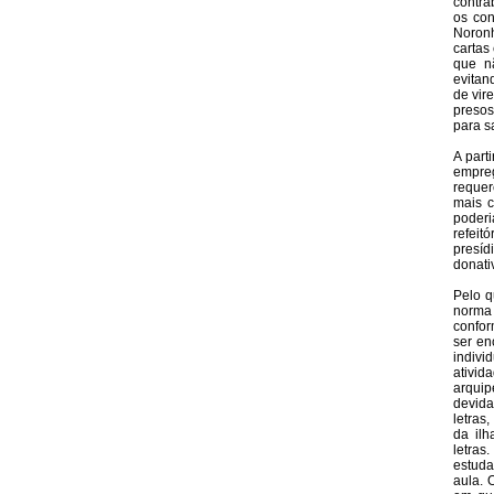
contra
os con
Noronh
cartas
que n
evitan
de vir
presos
para s
A part
empre
requer
mais c
poderi
refeit
presíd
donati
Pelo q
norma 
confor
ser en
indiv
ativi
arquip
devid
letras
da ilh
letras
estuda
aula. 