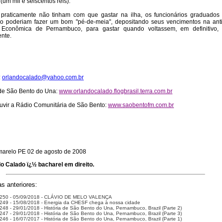
(um mil e seiscentos réis).
praticamente não tinham com que gastar na ilha, os funcionários graduados
io poderiam fazer um bom "pé-de-meia", depositando seus vencimentos na ant
 Econômica de Pernambuco, para gastar quando voltassem, em definitivo,
ente.
:
orlandocalado@yahoo.com.br
de São Bento do Una:
www.orlandocalado.flogbrasil.terra.com.br
uvir a Rádio Comunitária de São Bento:
www.saobentofm.com.br
arelo PE 02 de agosto de 2008
o Calado ï¿½ bacharel em direito.
s anteriores:
 250 - 05/09/2018 - CLÁVIO DE MELO VALENÇA
249 - 15/08/2018 - Energia da CHESF chega à nossa cidade
248 - 29/01/2018 - História de São Bento do Una, Pernambuco, Brazil (Parte 2)
247 - 29/01/2018 - História de São Bento do Una, Pernambuco, Brazil (Parte 3)
246 - 16/07/2017 - História de São Bento do Una, Pernambuco, Brazil (Parte 1)