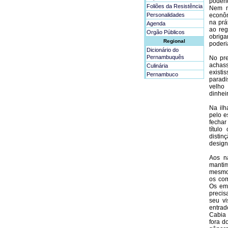
podend
Foliões da Resistência
Nem m
Personalidades
econôm
na prá
Agenda
ao reg
Orgão Públicos
obriga
Regional
poderi
Dicionário do
Pernambuquês
No pre
achas
Culinária
existi
Pernambuco
paradi
velho
dinhei
Na ilh
pelo e
fechar
títul
distin
design
Aos n
manti
mesmos
os com
Os emp
precis
seu v
entrad
Cabia 
fora d