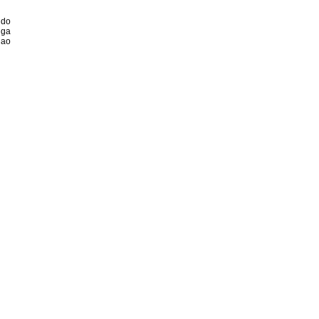
 do
iga
 ao