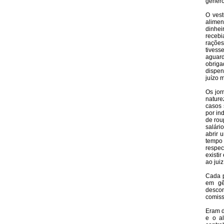
gênero
O vest
alime
dinhei
recebi
rações
tives
aguard
obrig
dispen
juízo 
Os jor
natur
casos 
por in
de rou
salári
abrir 
tempo
respec
existi
ao jui
Cada p
em gê
desco
comiss
Eram d
e o al