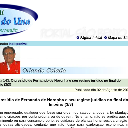
ando:
Indisponível
a 143:
O presídio de Fernando de Noronha e seu regime jurídico no final do
io (3/3)
Publicada dia 02 de Agosto de 20
resídio de Fernando de Noronha e seu regime jurídico no final d
Império (3/3)
 empregado, qualquer que fosse sua ordem ou categoria, poderia ter plantaç
mo criações por conta própria ou de outrem. No entanto, não se proibia que, 
enimento ou para consumo próprio, se cuidasse de plantas hortenses, da criação
e outras atividades, contanto que não fosse para exploração econômica, 