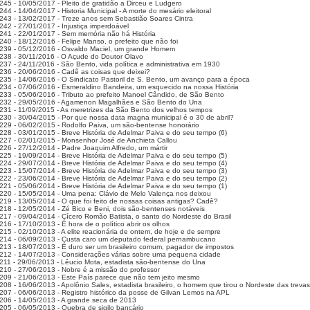
245 - 10/05/2017 - Pleito de gratidão a Dirceu e Ludgero
44 - 14/04/2017 - Historia Municipal - A morte do mesário eleitoral
243 - 13/02/2017 - Treze anos sem Sebastião Soares Cintra
242 - 27/01/2017 - Injustiça imperdoável
241 - 22/01/2017 - Sem memória não há História
240 - 18/12/2016 - Felipe Manso, o prefeito que não foi
239 - 05/12/2016 - Osvaldo Maciel, um grande Homem
238 - 30/11/2016 - O Açude do Doutor Olavo
237 - 24/11/2016 - São Bento, vida política e administrativa em 1930
236 - 20/06/2016 - Cadê as coisas que deixei?
235 - 14/06/2016 - O Sindicato Pastoril de S. Bento, um avanço para a época
234 - 07/06/2016 - Esmeraldino Bandeira, um esquecido na nossa História
233 - 05/06/2016 - Tributo ao prefeito Manoel Cândido, de São Bento
232 - 29/05/2016 - Agamenon Magalhães e São Bento do Una
231 - 11/09/2015 - As meretrizes da São Bento dos velhos tempos
230 - 30/04/2015 - Por que nossa data magna municipal é o 30 de abril?
229 - 06/02/2015 - Rodolfo Paiva, um são-bentense honorário
228 - 03/01/2015 - Breve História de Adelmar Paiva e do seu tempo (6)
227 - 02/01/2015 - Monsenhor José de Anchieta Callou
226 - 27/12/2014 - Padre Joaquim Alfredo, um mártir
225 - 19/09/2014 - Breve História de Adelmar Paiva e do seu tempo (5)
224 - 29/07/2014 - Breve História de Adelmar Paiva e do seu tempo (4)
223 - 15/07/2014 - Breve História de Adelmar Paiva e do seu tempo (3)
222 - 23/06/2014 - Breve História de Adelmar Paiva e do seu tempo (2)
221 - 05/06/2014 - Breve História de Adelmar Paiva e do seu tempo (1)
220 - 15/05/2014 - Uma pena: Clávio de Melo Valença nos deixou
219 - 13/05/2014 - O que foi feito de nossas coisas antigas? Cadê?
218 - 12/05/2014 - Zé Bico e Beni, dois são-bentenses notáveis
217 - 09/04/2014 - Cícero Romão Batista, o santo do Nordeste do Brasil
16 - 17/10/2013 - É hora de o político abrir os olhos
215 - 02/10/2013 - A elite reacionária de ontem, de hoje e de sempre
214 - 06/09/2013 - Custa caro um deputado federal pernambucano
213 - 18/07/2013 - É duro ser um brasileiro comum, pagador de impostos
212 - 14/07/2013 - Considerações várias sobre uma pequena cidade
211 - 29/06/2013 - Lêucio Mota, estadista são-bentense do Una
210 - 27/06/2013 - Nobre é a missão do professor
209 - 21/06/2013 - Este País parece que não tem jeito mesmo
208 - 16/06/2013 - Apolônio Sales, estadista brasileiro, o homem que tirou o Nordeste das trevas
207 - 06/06/2013 - Registro histórico da posse de Gilvan Lemos na APL
206 - 14/05/2013 - A grande seca de 2013
205 - 06/05/2013 - Quebra de sigilo bancário