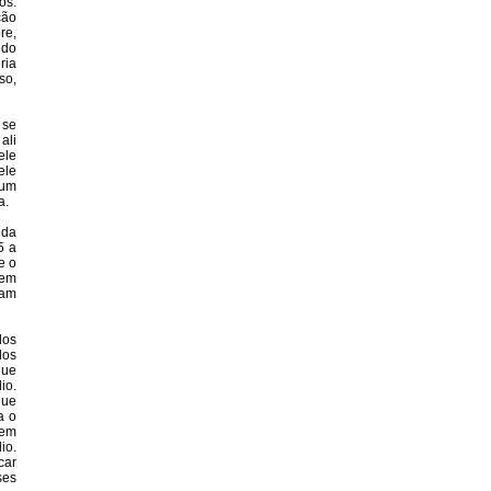
os.
ção
re,
ndo
ria
so,
 se
ali
ele
ele
gum
a.
ida
5 a
e o
sem
ram
dos
los
que
io.
que
a o
sem
io.
car
ses