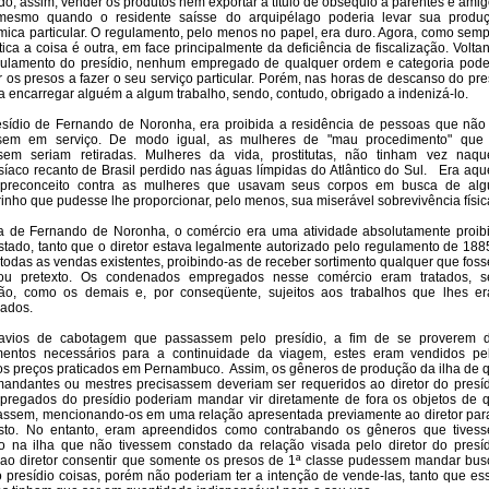
o, assim, vender os produtos nem exportar a título de obséquio a parentes e amig
esmo quando o residente saísse do arquipélago poderia levar sua produ
ica particular. O regulamento, pelo menos no papel, era duro. Agora, como semp
tica a coisa é outra, em face principalmente da deficiência de fiscalização. Volta
ulamento do presídio, nenhum empregado de qualquer ordem e categoria pode
r os presos a fazer o seu serviço particular. Porém, nas horas de descanso do pre
a encarregar alguém a algum trabalho, sendo, contudo, obrigado a indenizá-lo.
sídio de Fernando de Noronha, era proibida a residência de pessoas que não
sem em serviço. De modo igual, as mulheres de "mau procedimento" que 
ssem seriam retiradas. Mulheres da vida, prostitutas, não tinham vez naqu
síaco recanto de Brasil perdido nas águas límpidas do Atlântico do Sul.
Era aqu
 preconceito contra as mulheres que usavam seus corpos em busca de al
rinho que pudesse lhe proporcionar, pelo menos, sua miserável sobrevivência físic
a de Fernando de Noronha, o comércio era uma atividade absolutamente proib
stado, tanto que o diretor estava legalmente autorizado pelo regulamento de 188
 todas as vendas existentes, proibindo-as de receber sortimento qualquer que foss
o ou pretexto. Os condenados empregados nesse comércio eram tratados, 
ção, como os demais e, por conseqüente, sujeitos aos trabalhos que lhes e
ados.
avios de cabotagem que passassem pelo presídio, a fim de se proverem 
mentos necessários para a continuidade da viagem, estes eram vendidos pe
 preços praticados em Pernambuco. Assim, os gêneros de produção da ilha de 
andantes ou mestres precisassem deveriam ser requeridos ao diretor do presíd
regados do presídio poderiam mandar vir diretamente de fora os objetos de 
assem, mencionando-os em uma relação apresentada previamente ao diretor par
isto. No entanto, eram apreendidos como contrabando os gêneros que tives
o na ilha que não tivessem constado da relação visada pelo diretor do presíd
ao diretor consentir que somente os presos de 1ª classe pudessem mandar bus
o presídio coisas, porém não poderiam ter a intenção de vende-las, tanto que es