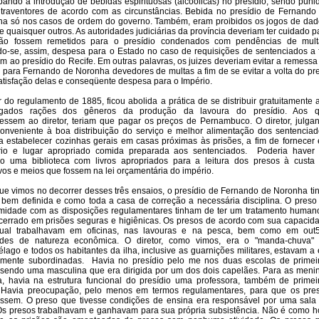
bando a introdução de bebidas espirituosas (alcoólicas) no presídio, sendo puni
traventores de acordo com as circunstâncias. Bebida no presídio de Fernando
a só nos casos de ordem do governo. Também, eram proibidos os jogos de dad
 e quaisquer outros. As autoridades judiciárias da província deveriam ter cuidado p
ão fossem remetidos para o presídio condenados com pendências de mult
do-se, assim, despesa para o Estado no caso de requisições de sentenciados a 
em ao presídio do Recife. Em outras palavras, os juizes deveriam evitar a remessa
 para Fernando de Noronha devedores de multas a fim de se evitar a volta do pr
atisfação delas e conseqüente despesa para o Império.
ir do regulamento de 1885, ficou abolida a prática de se distribuir gratuitamente 
gados rações dos gêneros da produção da lavoura do presídio. Aos 
essem ao diretor, teriam que pagar os preços de Pernambuco. O diretor, julga
onveniente à boa distribuição do serviço e melhor alimentação dos sentenciad
a estabelecer cozinhas gerais em casas próximas às prisões, a fim de fornecer
ório e lugar apropriado comida preparada aos sentenciados.
Poderia haver
io uma biblioteca com livros apropriados para a leitura dos presos à custa
vos e meios que fossem na lei orçamentária do império.
ue vimos no decorrer desses três ensaios, o presídio de Fernando de Noronha ti
bem definida e como toda a casa de correção a necessária disciplina. O preso
midade com as disposições regulamentares tinham de ter um tratamento human
cerrado em prisões seguras e higiênicas. Os presos de acordo com sua capacid
idual trabalhavam em oficinas, nas lavouras e na pesca, bem como em out
dades de natureza econômica. O diretor, como vimos, era o "manda-chuva"
élago e todos os habitantes da ilha, inclusive as guarnições militares, estavam a 
amente subordinadas.
Havia no presídio pelo me nos duas escolas de primei
, sendo uma masculina que era dirigida por um dos dois capelães. Para as meni
a, havia na estrutura funcional do presídio uma professora, também de primei
. Havia preocupação, pelo menos em termos regulamentares, para que os pre
ssem. O preso que tivesse condições de ensina era responsável por uma sala
Os presos trabalhavam e ganhavam para sua própria subsistência. Não é como h