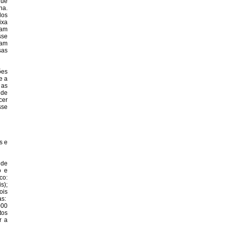
que
na.
dos
ixa
ram
sse
ham
sas
ões
e a
 as
 de
cer
sse
s e
 de
o e
co:
s);
ois
as:
000
tos
r a