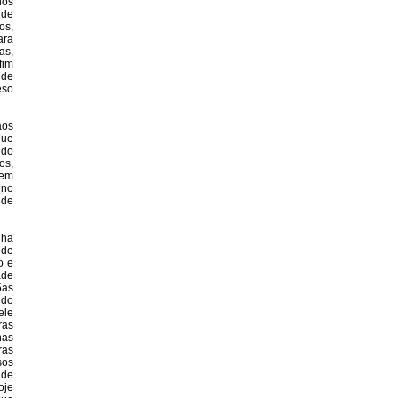
dos
 de
os,
ara
as,
fim
 de
eso
aos
que
ndo
os,
 em
 no
 de
nha
 de
o e
ade
5as
 do
ele
ras
nas
ras
sos
 de
oje