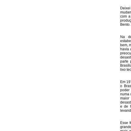
Deixe
mudanç
com a 
produç
Bento.
Na dé
estabe
bem, m
havia 
preoc
desast
parte 
Brasíl
lixo t
Em 197
o Bras
poder 
numa m
maior
desast
e de F
levand
Esse 
grande