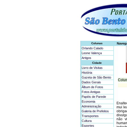
Colunas
Naveg
Orlando Calado
Leone Valença
Artigos
Cidade
Livro de Visitas
História
Gazeta de São Bento
Colun
Dados Gerais
Álbum de Fotos
Fotos Antigas
Papéis de Parede
Economia
Enalte
Administração
mui le
obrig
Galeria de Prefeitos
divulg
Transportes
não v
Cultura
humano
Esportes