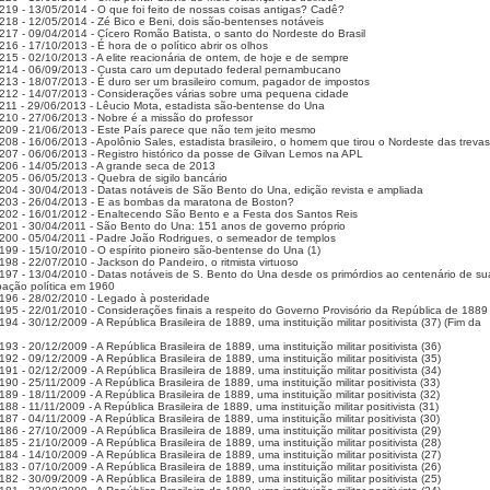
219 - 13/05/2014 - O que foi feito de nossas coisas antigas? Cadê?
218 - 12/05/2014 - Zé Bico e Beni, dois são-bentenses notáveis
217 - 09/04/2014 - Cícero Romão Batista, o santo do Nordeste do Brasil
16 - 17/10/2013 - É hora de o político abrir os olhos
215 - 02/10/2013 - A elite reacionária de ontem, de hoje e de sempre
214 - 06/09/2013 - Custa caro um deputado federal pernambucano
213 - 18/07/2013 - É duro ser um brasileiro comum, pagador de impostos
212 - 14/07/2013 - Considerações várias sobre uma pequena cidade
211 - 29/06/2013 - Lêucio Mota, estadista são-bentense do Una
210 - 27/06/2013 - Nobre é a missão do professor
209 - 21/06/2013 - Este País parece que não tem jeito mesmo
208 - 16/06/2013 - Apolônio Sales, estadista brasileiro, o homem que tirou o Nordeste das trevas
207 - 06/06/2013 - Registro histórico da posse de Gilvan Lemos na APL
206 - 14/05/2013 - A grande seca de 2013
205 - 06/05/2013 - Quebra de sigilo bancário
204 - 30/04/2013 - Datas notáveis de São Bento do Una, edição revista e ampliada
203 - 26/04/2013 - E as bombas da maratona de Boston?
202 - 16/01/2012 - Enaltecendo São Bento e a Festa dos Santos Reis
201 - 30/04/2011 - São Bento do Una: 151 anos de governo próprio
200 - 05/04/2011 - Padre João Rodrigues, o semeador de templos
199 - 15/10/2010 - O espírito pioneiro são-bentense do Una (1)
198 - 22/07/2010 - Jackson do Pandeiro, o ritmista virtuoso
197 - 13/04/2010 - Datas notáveis de S. Bento do Una desde os primórdios ao centenário de su
ação política em 1960
196 - 28/02/2010 - Legado à posteridade
195 - 22/01/2010 - Considerações finais a respeito do Governo Provisório da República de 1889
94 - 30/12/2009 - A República Brasileira de 1889, uma instituição militar positivista (37) (Fim da
93 - 20/12/2009 - A República Brasileira de 1889, uma instituição militar positivista (36)
92 - 09/12/2009 - A República Brasileira de 1889, uma instituição militar positivista (35)
91 - 02/12/2009 - A República Brasileira de 1889, uma instituição militar positivista (34)
90 - 25/11/2009 - A República Brasileira de 1889, uma instituição militar positivista (33)
89 - 18/11/2009 - A República Brasileira de 1889, uma instituição militar positivista (32)
88 - 11/11/2009 - A República Brasileira de 1889, uma instituição militar positivista (31)
87 - 04/11/2009 - A República Brasileira de 1889, uma instituição militar positivista (30)
86 - 27/10/2009 - A República Brasileira de 1889, uma instituição militar positivista (29)
85 - 21/10/2009 - A República Brasileira de 1889, uma instituição militar positivista (28)
84 - 14/10/2009 - A República Brasileira de 1889, uma instituição militar positivista (27)
83 - 07/10/2009 - A República Brasileira de 1889, uma instituição militar positivista (26)
82 - 30/09/2009 - A República Brasileira de 1889, uma instituição militar positivista (25)