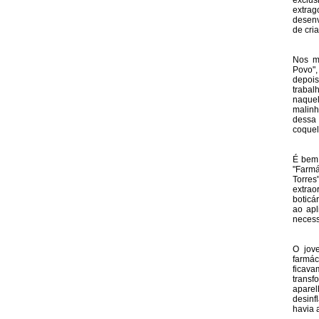
exclus
extra
desenv
de cri
Nos m
Povo",
depoi
trabal
naquel
malinh
dessa 
coquel
É bem 
"Farmá
Torres
extrao
boticá
ao apl
necess
O jov
farmác
ficav
transf
apare
desinf
havia 