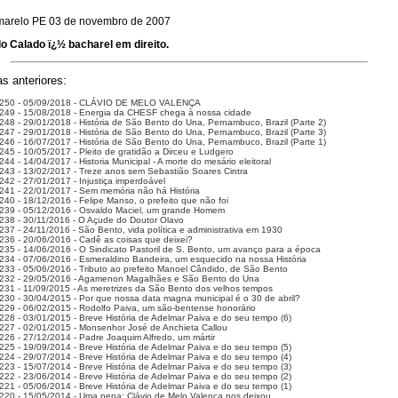
marelo PE 03 de novembro de 2007
o Calado ï¿½ bacharel em direito.
s anteriores:
 250 - 05/09/2018 - CLÁVIO DE MELO VALENÇA
249 - 15/08/2018 - Energia da CHESF chega à nossa cidade
248 - 29/01/2018 - História de São Bento do Una, Pernambuco, Brazil (Parte 2)
247 - 29/01/2018 - História de São Bento do Una, Pernambuco, Brazil (Parte 3)
246 - 16/07/2017 - História de São Bento do Una, Pernambuco, Brazil (Parte 1)
245 - 10/05/2017 - Pleito de gratidão a Dirceu e Ludgero
44 - 14/04/2017 - Historia Municipal - A morte do mesário eleitoral
243 - 13/02/2017 - Treze anos sem Sebastião Soares Cintra
242 - 27/01/2017 - Injustiça imperdoável
241 - 22/01/2017 - Sem memória não há História
240 - 18/12/2016 - Felipe Manso, o prefeito que não foi
239 - 05/12/2016 - Osvaldo Maciel, um grande Homem
238 - 30/11/2016 - O Açude do Doutor Olavo
237 - 24/11/2016 - São Bento, vida política e administrativa em 1930
236 - 20/06/2016 - Cadê as coisas que deixei?
235 - 14/06/2016 - O Sindicato Pastoril de S. Bento, um avanço para a época
234 - 07/06/2016 - Esmeraldino Bandeira, um esquecido na nossa História
233 - 05/06/2016 - Tributo ao prefeito Manoel Cândido, de São Bento
232 - 29/05/2016 - Agamenon Magalhães e São Bento do Una
231 - 11/09/2015 - As meretrizes da São Bento dos velhos tempos
230 - 30/04/2015 - Por que nossa data magna municipal é o 30 de abril?
229 - 06/02/2015 - Rodolfo Paiva, um são-bentense honorário
228 - 03/01/2015 - Breve História de Adelmar Paiva e do seu tempo (6)
227 - 02/01/2015 - Monsenhor José de Anchieta Callou
226 - 27/12/2014 - Padre Joaquim Alfredo, um mártir
225 - 19/09/2014 - Breve História de Adelmar Paiva e do seu tempo (5)
224 - 29/07/2014 - Breve História de Adelmar Paiva e do seu tempo (4)
223 - 15/07/2014 - Breve História de Adelmar Paiva e do seu tempo (3)
222 - 23/06/2014 - Breve História de Adelmar Paiva e do seu tempo (2)
221 - 05/06/2014 - Breve História de Adelmar Paiva e do seu tempo (1)
220 - 15/05/2014 - Uma pena: Clávio de Melo Valença nos deixou