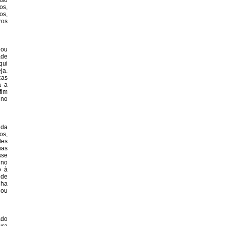
sso
os,
os,
ros
 ou
ade
qui
ja.
cas
a a
fim
 no
nda
os,
des
uas
sse
 no
o à
 de
nha
 ou
ado