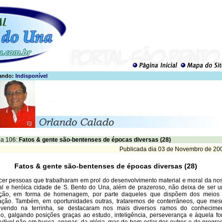
ando:
Indisponível
a 106:
Fatos & gente são-bentenses de épocas diversas (28)
Publicada dia 03 de Novembro de 20
Fatos & gente são-bentenses de épocas diversas (28)
cer pessoas que trabalharam em prol do desenvolvimento material e moral da no
al e heróica cidade de S. Bento do Una, além de prazeroso, não deixa de ser 
ação, em forma de homenagem, por parte daqueles que dispõem dos meios
ação. Também, em oportunidades outras, trataremos de conterrâneos, que me
ivendo na terrinha, se destacaram nos mais diversos ramos do conhecime
, galgando posições graças ao estudo, inteligência, perseverança e àquela fo