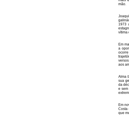
mais e
mão.
Joaqui
galiná
1973 a
estagn
vítima 
Em mar
a opor
ocorre
trajet
versos
aos am
Alma b
sua ge
da déc
e sem 
extrem
Em nov
Costa 
que mu