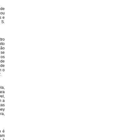
nde
 ou
s e
 S.
tro
ito
Não
 se
 os
nde
 de
m o
.
la,
ara
el,
m a
cas
ney
ra,
o é
cam