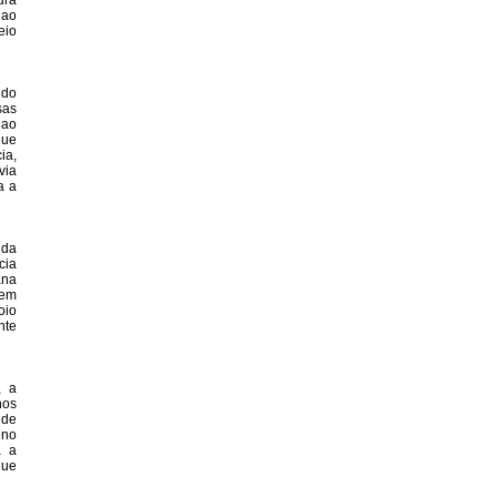
ura
 ao
eio
 do
sas
 ao
que
ia,
via
a a
 da
cia
ana
vem
oio
nte
, a
nos
 de
eno
a a
que