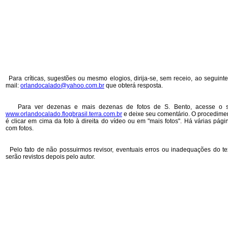
Para críticas, sugestões ou mesmo elogios, dirija-se, sem receio, ao seguinte
mail:
orlandocalado@yahoo.com.br
que obterá resposta.
Para ver dezenas e mais dezenas de fotos de S. Bento, acesse o s
www.orlandocalado.flogbrasil.terra.com.br
e deixe seu comentário. O procedime
é clicar em cima da foto à direita do vídeo ou em "mais fotos". Há várias pági
com fotos.
Pelo fato de não possuirmos revisor, eventuais erros ou inadequações do te
serão revistos depois pelo autor.