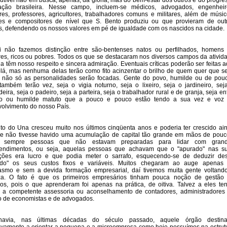
rutível não em busca, apenas, da glória, mas do bem-estar dos outros e do progre
ção brasileira. Nesse campo, incluem-se médicos, advogados, engenheir
ores, professores, agricultores, trabalhadores comuns e militares, além de músic
res e compositores de nível que S. Bento produziu ou que provieram de out
s, defendendo os nossos valores em pé de igualdade com os nascidos na cidade.
i não fazemos distinção entre são-bentenses natos ou perfilhados, homens
es, ricos ou pobres. Todos os que se destacaram nos diversos campos da ativid
 têm nosso respeito e sincera admiração. Eventuais críticas poderão ser feitas a
lá, mas nenhuma delas terão como fito acinzentar o brilho de quem quer que se
 não só as personalidades serão focadas. Gente do povo, humilde ou de pou
 também terão vez, seja o vigia noturno, seja o lixeiro, seja o jardineiro, sej
eira, seja o padeiro, seja a parteira, seja o trabalhador rural e de granja, seja en
o ou humilde matuto que a pouco e pouco estão tendo a sua vez e voz
olvimento do nosso País.
to do Una cresceu muito nos últimos cinqüenta anos e poderia ter crescido ai
e não tivesse havido uma acumulação de capital tão grande em mãos de pouc
 sempre pessoas que não estavam preparadas para lidar com gran
endimentos, ou seja, aquelas pessoas que achavam que o "apurado" nas s
ações era lucro e que podia meter o sarrafo, esquecendo-se de deduzir de
ado" os seus custos fixos e variáveis. Muitos chegaram ao auge apenas
asmo e sem a devida formação empresarial, daí tivemos muita gente voltand
za. O fato é que os primeiros empresários tinham pouca noção de gestão
os, pois o que aprenderam foi apenas na prática, de oitiva. Talvez a eles te
o a competente assessoria ou aconselhamento de contadores, administradores
 de economistas e de advogados.
avia, nas últimas décadas do século passado, aquele órgão destin