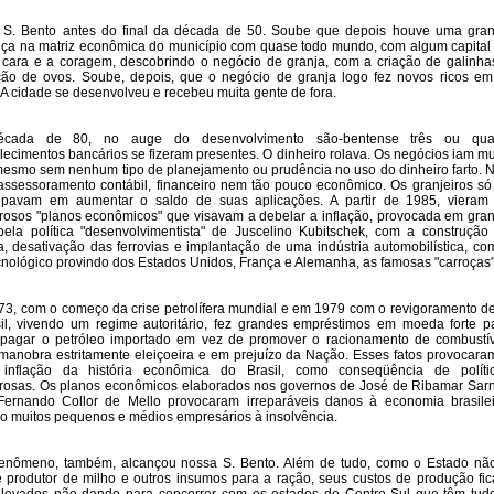
i S. Bento antes do final da década de 50. Soube que depois houve uma gra
a na matriz econômica do município com quase todo mundo, com algum capital
cara e a coragem, descobrindo o negócio de granja, com a criação de galinha
ão de ovos. Soube, depois, que o negócio de granja logo fez novos ricos em
 A cidade se desenvolveu e recebeu muita gente de fora.
cada de 80, no auge do desenvolvimento são-bentense três ou qua
lecimentos bancários se fizeram presentes. O dinheiro rolava. Os negócios iam mu
esmo sem nenhum tipo de planejamento ou prudência no uso do dinheiro farto. 
assessoramento contábil, financeiro nem tão pouco econômico. Os granjeiros só
upavam em aumentar o saldo de suas aplicações. A partir de 1985, vieram
rosos "planos econômicos" que visavam a debelar a inflação, provocada em gra
pela política "desenvolvimentista" de Juscelino Kubitschek, com a construção
ia, desativação das ferrovias e implantação de uma indústria automobilística, co
ecnológico provindo dos Estados Unidos, França e Alemanha, as famosas "carroças"
3, com o começo da crise petrolífera mundial e em 1979 com o revigoramento de
il, vivendo um regime autoritário, fez grandes empréstimos em moeda forte p
pagar o petróleo importado em vez de promover o racionamento de combustív
anobra estritamente eleiçoeira e em prejuízo da Nação. Esses fatos provocara
 inflação da história econômica do Brasil, como conseqüência de políti
rosas. Os planos econômicos elaborados nos governos de José de Ribamar Sar
ernando Collor de Mello provocaram irreparáveis danos à economia brasilei
o muitos pequenos e médios empresários à insolvência.
fenômeno, também, alcançou nossa S. Bento. Além de tudo, como o Estado nã
 produtor de milho e outros insumos para a ração, seus custos de produção fi