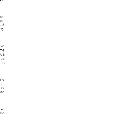
o à
 de
 de
m à
foi
ive
 me
sua
eus
tos
a e
nal
as,
 ao
lva
rio