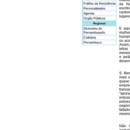
indest
Foliões da Resistência
da Na
escrit
Personalidades
canto
Agenda
lugare
Orgão Públicos
Regional
E aqu
Dicionário do
mulher
Pernambuquês
humana
Culinária
ou aco
Pernambuco
Assim,
letras
merend
o peã
desenv
S. Ben
mais s
quase
empre
trans
"apur
entusi
pobre
negóci
faltad
mesmo
Não h