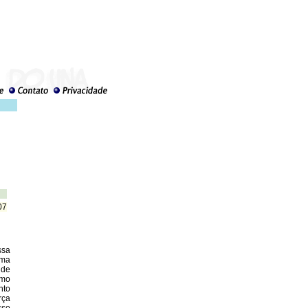
07
ssa
uma
 de
smo
nto
rça