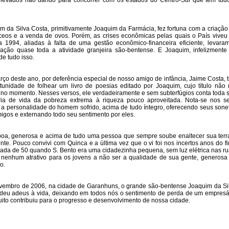
levados não dando para concorrer com os estados do Centro-Sul que têm tud
m da Silva Costa, primitivamente Joaquim da Farmácia, fez fortuna com a criação
ceos e a venda de ovos. Porém, as crises econômicas pelas quais o País viveu
 1994, aliadas à falta de uma gestão econômico-financeira eficiente, levara
ação quase toda a atividade granjeira são-bentense. E Joaquim, infelizmente 
de tudo isso.
ço deste ano, por deferência especial de nosso amigo de infância, Jaime Costa, t
tunidade de folhear um livro de poesias editado por Joaquim, cujo título não
 no momento. Nesses versos, ele verdadeiramente e sem subterfúgios conta toda 
ória de vida da pobreza extrema à riqueza pouco aproveitada. Nota-se nos s
 a personalidade do homem sofrido, acima de tudo íntegro, oferecendo seus sone
igos e externando todo seu sentimento por eles.
oa, generosa e acima de tudo uma pessoa que sempre soube enaltecer sua terr
nte. Pouco convivi com Quinca e a última vez que o vi foi nos incertos anos do fi
ada de 50 quando S. Bento era uma cidadezinha pequena, sem luz elétrica nas ru
nenhum atrativo para os jovens a não ser a qualidade de sua gente, generosa
o.
embro de 2006, na cidade de Garanhuns, o grande são-bentense Joaquim da Si
deu adeus à vida, deixando em todos nós o sentimento de perda de um empresá
ito contribuiu para o progresso e desenvolvimento de nossa cidade.