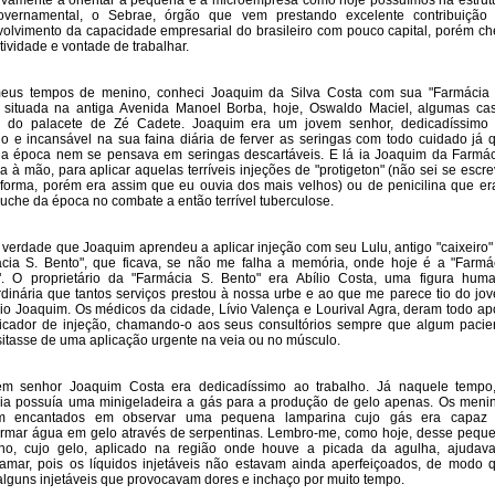
ivamente a orientar a pequena e a microempresa como hoje possuímos na estrut
governamental, o Sebrae, órgão que vem prestando excelente contribuição
olvimento da capacidade empresarial do brasileiro com pouco capital, porém ch
atividade e vontade de trabalhar.
eus tempos de menino, conheci Joaquim da Silva Costa com sua "Farmácia
 situada na antiga Avenida Manoel Borba, hoje, Oswaldo Maciel, algumas ca
s do palacete de Zé Cadete. Joaquim era um jovem senhor, dedicadíssimo
ho e incansável na sua faina diária de ferver as seringas com todo cuidado já 
a época nem se pensava em seringas descartáveis. E lá ia Joaquim da Farmác
a à mão, para aplicar aquelas terríveis injeções de "protigeton" (não sei se escre
forma, porém era assim que eu ouvia dos mais velhos) ou de penicilina que er
uche da época no combate a então terrível tuberculose.
verdade que Joaquim aprendeu a aplicar injeção com seu Lulu, antigo "caixeiro"
cia S. Bento", que ficava, se não me falha a memória, onde hoje é a "Farmá
". O proprietário da "Farmácia S. Bento" era Abílio Costa, uma figura hum
rdinária que tantos serviços prestou à nossa urbe e ao que me parece tio do jo
rio Joaquim. Os médicos da cidade, Lívio Valença e Lourival Agra, deram todo ap
icador de injeção, chamando-o aos seus consultórios sempre que algum pacie
itasse de uma aplicação urgente na veia ou no músculo.
em senhor Joaquim Costa era dedicadíssimo ao trabalho. Já naquele tempo
ia possuía uma minigeladeira a gás para a produção de gelo apenas. Os meni
am encantados em observar uma pequena lamparina cujo gás era capaz
ormar água em gelo através de serpentinas. Lembro-me, como hoje, desse pequ
lho, cujo gelo, aplicado na região onde houve a picada da agulha, ajudav
lamar, pois os líquidos injetáveis não estavam ainda aperfeiçoados, de modo 
alguns injetáveis que provocavam dores e inchaço por muito tempo.