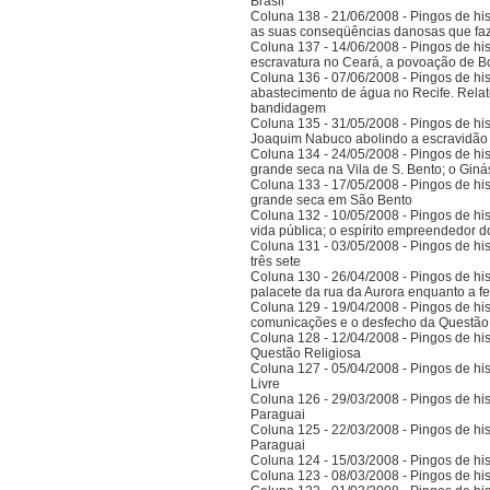
Brasil
Coluna 138 - 21/06/2008 - Pingos de histó
as suas conseqüências danosas que faz
Coluna 137 - 14/06/2008 - Pingos de hist
escravatura no Ceará, a povoação de B
Coluna 136 - 07/06/2008 - Pingos de histó
abastecimento de água no Recife. Relat
bandidagem
Coluna 135 - 31/05/2008 - Pingos de histó
Joaquim Nabuco abolindo a escravidão e
Coluna 134 - 24/05/2008 - Pingos de hist
grande seca na Vila de S. Bento; o Gi
Coluna 133 - 17/05/2008 - Pingos de hist
grande seca em São Bento
Coluna 132 - 10/05/2008 - Pingos de hist
vida pública; o espírito empreendedor 
Coluna 131 - 03/05/2008 - Pingos de histó
três sete
Coluna 130 - 26/04/2008 - Pingos de hist
palacete da rua da Aurora enquanto a 
Coluna 129 - 19/04/2008 - Pingos de hist
comunicações e o desfecho da Questão
Coluna 128 - 12/04/2008 - Pingos de hist
Questão Religiosa
Coluna 127 - 05/04/2008 - Pingos de hist
Livre
Coluna 126 - 29/03/2008 - Pingos de hist
Paraguai
Coluna 125 - 22/03/2008 - Pingos de hist
Paraguai
Coluna 124 - 15/03/2008 - Pingos de hist
Coluna 123 - 08/03/2008 - Pingos de hist