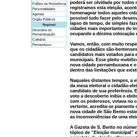
poderá ser olvidada por todos n
Foliões da Resistência
registramos esta eleição, acon
Personalidades
homenagear todos aqueles cid
Agenda
possível tudo fazer pelo dese
Orgão Públicos
lapso de tempo, de simples faz
Regional
cidades mais importantes do i
Dicionário do
ocupando a décima colocação 
Pernambuquês
Culinária
Vamos, então, com muito respei
Pernambuco
que os cidadãos são-bentenses
candidatos mais votados para 
municipais. Esse pleito mobiliz
nova cidade pernambucana e o
dentro das limitações que exist
Naqueles distantes tempos, a el
da mesa eleitoral o cidadão-el
candidato de sua preferência. 
voto a descoberto inibia o elei
com os poderosos, votava no ca
vertente, acredita-se piamente
nova cidade de São Bento esta
as inconveniências de uma elei
A Gazeta de S. Bento no númer
tópico de “Eleição municipal” d