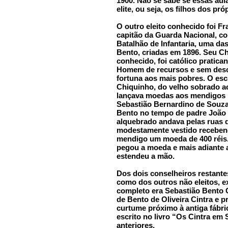
1900. Não se sabe se essas au
elite, ou seja, os filhos dos pr
O outro eleito conhecido foi F
capitão da Guarda Nacional, c
Batalhão de Infantaria, uma das
Bento, criadas em 1896. Seu C
conhecido, foi católico pratica
Homem de recursos e sem desc
fortuna aos mais pobres. O es
Chiquinho, do velho sobrado ao
lançava moedas aos mendigos n
Sebastião Bernardino de Souza
Bento no tempo de padre João 
alquebrado andava pelas ruas 
modestamente vestido receben
mendigo um moeda de 400 réis.
pegou a moeda e mais adiante a
estendeu a mão.
Dos dois conselheiros restante
como dos outros não eleitos, e
completo era Sebastião Bento 
de Bento de Oliveira Cintra e p
curtume próximo à antiga fábric
escrito no livro “Os Cintra em 
anteriores.