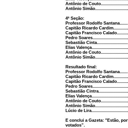
Antônio de Couto...........................
Antônio Simão...............................
4ª Seção:
Professor Rodolfo Santana..............
Capitão Ricardo Cardim..................
Capitão Francisco Calado...............
Pedro Soares................................
Sebastião Cinta.............................
Elias Valença................................
Antônio de Couto...........................
Antônio Simão...............................
Resultado final:
Professor Rodolfo Santana..............
Capitão Ricardo Cardim..................
Capitão Francisco Calado...............
Pedro Soares................................
Sebastião Cintra............................
Elias Valença................................
Antônio de Couto..........................
Antônio Simão..............................
Lúcio de Lira................................
E conclui a Gazeta: "Estão, por
votados”.