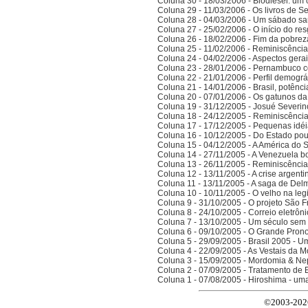
Coluna 30 - 18/03/2006 - Biodiesel: um 
Coluna 29 - 11/03/2006 - Os livros de S
Coluna 28 - 04/03/2006 - Um sábado sa
Coluna 27 - 25/02/2006 - O início do res
Coluna 26 - 18/02/2006 - Fim da pobrez
Coluna 25 - 11/02/2006 - Reminiscênci
Coluna 24 - 04/02/2006 - Aspectos gerais
Coluna 23 - 28/01/2006 - Pernambuco co
Coluna 22 - 21/01/2006 - Perfil demográ
Coluna 21 - 14/01/2006 - Brasil, potên
Coluna 20 - 07/01/2006 - Os gatunos d
Coluna 19 - 31/12/2005 - Josué Severin
Coluna 18 - 24/12/2005 - Reminiscênci
Coluna 17 - 17/12/2005 - Pequenas idé
Coluna 16 - 10/12/2005 - Do Estado po
Coluna 15 - 04/12/2005 - A América do 
Coluna 14 - 27/11/2005 - A Venezuela bo
Coluna 13 - 26/11/2005 - Reminiscênci
Coluna 12 - 13/11/2005 - A crise argenti
Coluna 11 - 13/11/2005 - A saga de Del
Coluna 10 - 10/11/2005 - O velho na legi
Coluna 9 - 31/10/2005 - O projeto São F
Coluna 8 - 24/10/2005 - Correio eletrôn
Coluna 7 - 13/10/2005 - Um século sem 
Coluna 6 - 09/10/2005 - O Grande Prono
Coluna 5 - 29/09/2005 - Brasil 2005 - 
Coluna 4 - 22/09/2005 - As Vestais da M
Coluna 3 - 15/09/2005 - Mordomia & Ne
Coluna 2 - 07/09/2005 - Tratamento de 
Coluna 1 - 07/08/2005 - Hiroshima - um
©2003-2026