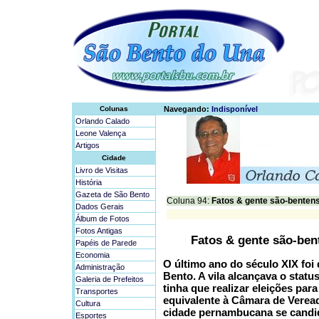
Colunas
Navegando:
Indisponível
Orlando Calado
Leone Valença
Artigos
Cidade
Livro de Visitas
História
Gazeta de São Bento
Coluna 94:
Fatos & gente são-bentens
Dados Gerais
Álbum de Fotos
Fotos Antigas
Fatos & gente são-ben
Papéis de Parede
Economia
O último ano do século XIX fo
Administração
Bento. A vila alcançava o status
Galeria de Prefeitos
tinha que realizar eleições par
Transportes
equivalente à Câmara de Veread
Cultura
cidade pernambucana se candid
Esportes