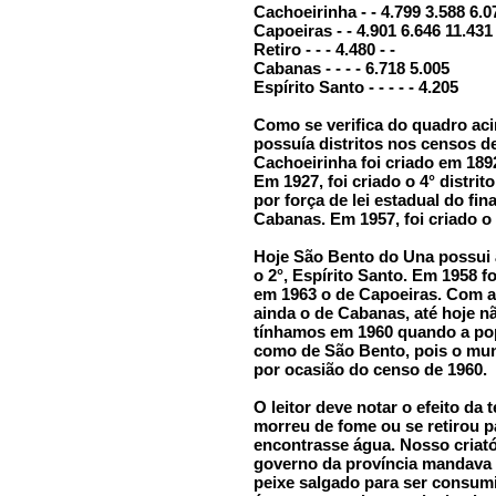
Cachoeirinha - - 4.799 3.588 6.0
Capoeiras - - 4.901 6.646 11.431
Retiro - - - 4.480 - -
Cabanas - - - - 6.718 5.005
Espírito Santo - - - - - 4.205
Como se verifica do quadro ac
possuía distritos nos censos de
Cachoeirinha foi criado em 1892
Em 1927, foi criado o 4° distri
por força de lei estadual do fi
Cabanas. Em 1957, foi criado o 
Hoje São Bento do Una possui a
o 2°, Espírito Santo. Em 1958 f
em 1963 o de Capoeiras. Com a 
ainda o de Cabanas, até hoje 
tínhamos em 1960 quando a pop
como de São Bento, pois o muni
por ocasião do censo de 1960.
O leitor deve notar o efeito da
morreu de fome ou se retirou pa
encontrasse água. Nosso criató
governo da província mandava
peixe salgado para ser consum