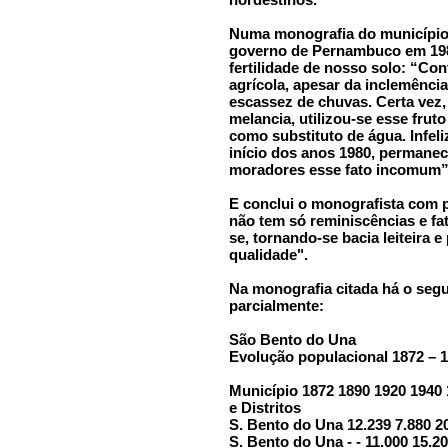
Numa monografia do município 
governo de Pernambuco em 1982
fertilidade de nosso solo: “Co
agrícola, apesar da inclemênci
escassez de chuvas. Certa vez
melancia, utilizou-se esse fru
como substituto de água. Infel
início dos anos 1980, permane
moradores esse fato incomum”
E conclui o monografista com 
não tem só reminiscências e fa
se, tornando-se bacia leiteira e
qualidade".
Na monografia citada há o seg
parcialmente:
São Bento do Una
Evolução populacional 1872 – 
Município 1872 1890 1920 1940
e Distritos
S. Bento do Una 12.239 7.880 20
S. Bento do Una - - 11.000 15.2