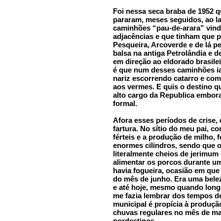
Foi nessa seca braba de 1952
pararam, meses seguidos, ao la
caminhões “pau-de-arara” vin
adjacências e que tinham que 
Pesqueira, Arcoverde e de lá pe
balsa na antiga Petrolândia e d
em direção ao eldorado brasilei
é que num desses caminhões i
nariz escorrendo catarro e com
aos vermes. E quis o destino 
alto cargo da Republica embora
formal.
Afora esses períodos de crise,
fartura. No sítio do meu pai, c
férteis e a produção de milho, 
enormes cilindros, sendo que 
literalmente cheios de jerimum
alimentar os porcos durante u
havia fogueira, ocasião em qu
do mês de junho. Era uma bele
e até hoje, mesmo quando long
me fazia lembrar dos tempos de 
municipal é propícia à produçã
chuvas regulares no mês de ma
nordestinos.