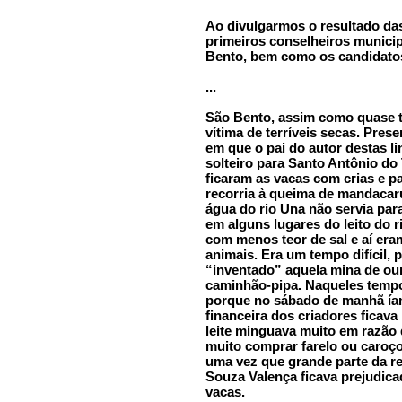
Ao divulgarmos o resultado d
primeiros conselheiros municip
Bento, bem como os candidatos
...
São Bento, assim como quase t
vítima de terríveis secas. Pre
em que o pai do autor destas li
solteiro para Santo Antônio do 
ficaram as vacas com crias e pa
recorria à queima de mandacaru
água do rio Una não servia para
em alguns lugares do leito do
com menos teor de sal e aí era
animais. Era um tempo difícil, 
“inventado” aquela mina de our
caminhão-pipa. Naqueles tempo
porque no sábado de manhã íamo
financeira dos criadores ficava
leite minguava muito em razão 
muito comprar farelo ou caroç
uma vez que grande parte da rec
Souza Valença ficava prejudica
vacas.