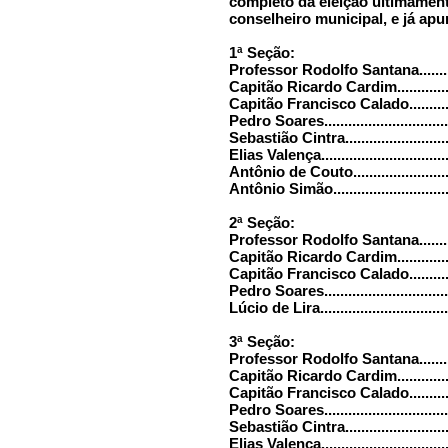
completo da eleição ultimamen
conselheiro municipal, e já apu
1ª Seção:
Professor Rodolfo Santana..............
Capitão Ricardo Cardim..................
Capitão Francisco Calado................
Pedro Soares................................
Sebastião Cintra............................
Elias Valença................................
Antônio de Couto...........................
Antônio Simão...............................
2ª Seção:
Professor Rodolfo Santana..............
Capitão Ricardo Cardim..................
Capitão Francisco Calado................
Pedro Soares................................
Lúcio de Lira.................................
3ª Seção:
Professor Rodolfo Santana..............
Capitão Ricardo Cardim..................
Capitão Francisco Calado................
Pedro Soares................................
Sebastião Cintra............................
Elias Valença................................