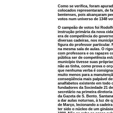
Como se verifica, foram apurad
colocados representaram, de fat
bentenses, pois alcançaram per
votos num universo de 1348 vo
O campeão de votos foi Rodolfo
instrução primária da nova cid
era de competência do governo 
diversas cadeiras, nos municíp
figura do professor particular
na mesma sala de aulas. O rigo
com professora e os rapazes co
pública ser de competência est
município tivesse suas própria
não as tinha, como prova o or
que nenhuma verba é consigna
muito menos para a manutenção
conseqüência mais palpável de
analfabetos existente em todo 
fundadores da Sociedade 21 de
secretário na primeira diretoria
da Gazeta de S. Bento. Santan
a dar aulas noturnas, à luz de
de Março, lecionando a cadeira
ter sido o núcleo de um ginás