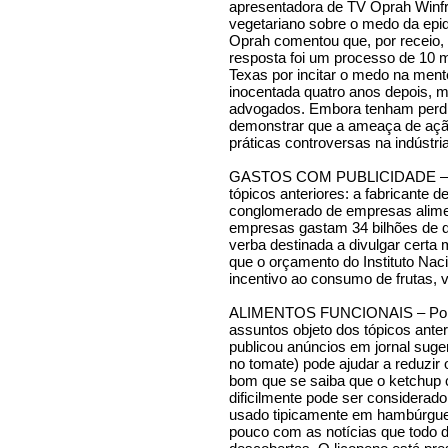
apresentadora de TV Oprah Winfre
vegetariano sobre o medo da epi
Oprah comentou que, por receio,
resposta foi um processo de 10 m
Texas por incitar o medo na ment
inocentada quatro anos depois, 
advogados. Embora tenham perdi
demonstrar que a ameaça de ação 
práticas controversas na indústri
GASTOS COM PUBLICIDADE – Ai
tópicos anteriores: a fabricante d
conglomerado de empresas alime
empresas gastam 34 bilhões de d
verba destinada a divulgar certa
que o orçamento do Instituto Na
incentivo ao consumo de frutas, v
ALIMENTOS FUNCIONAIS – Por fi
assuntos objeto dos tópicos ante
publicou anúncios em jornal suge
no tomate) pode ajudar a reduzir 
bom que se saiba que o ketchup 
dificilmente pode ser considera
usado tipicamente em hambúrguere
pouco com as notícias que todo d