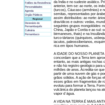
da Índia e no sudeste asiático. Pr
Foliões da Resistência
anterior, tem-se: ao norte, os ind
Personalidades
(turcos), Cáucaso (armênios) e no 
Agenda
semitas, representados por árabe
Orgão Públicos
assim distribuídos: ao norte: ário
Regional
dravídicos e outros: vedas, mund
Dicionário do
seguintes grupos mongolóides: no 
Pernambuquês
China, Japão e Coréia e ao sul: s
Culinária
birmaneses, thais) e na Insulândia:
Pernambuco
turco-tártaros (quirquises, usbe
iacutos, paleossiberianos, esqui
rica em tipos humanos.
A IDADE DO NOSSO PLANETA T
concordam que a Terra tem aprox
entanto, as mais antigas rochas 
e não há registro geológico par
milhões de anos. Acredita-se que
partir de uma nuvem de gás e po
grãos sólidos. A ação de forças e
esses grãos em fragmentos de r
evoluiu para formar a Terra. For
vulcânica do planeta lançou na a
vapor d´água.
A VIDA NA TERRA É MAIS ANTIGA 