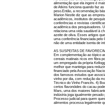
alimentação que ela ingere é mais
de Atkins funciona quando faz a
peso.Então, a recomendação bás
Marion Nestle diz que as empres
acadêmicos, institutos de pesqui
conferências e revistas científic
acadêmica dos pesquisadores. U
relaciona uma vida saudável à ch
azeite de oliva. Esses artigos qu
uma conferência financiada pelo C
não de uma entidade isenta de in
AS SUSPEITAS DE FAVOREC
Em complementação ao tópico ant
cereais matinais ricos em fibra po
um empregado da própria Kellogg´
melhor que manteiga para reduzir 
financiado pela Associação Naci
dos famosos estudos que associa
vinho por dia, com redução da mort
Técnico do Vinho Francês. 4) Bo
certos flavonóides do cacau pode
Mars, uma dos maiores fabricant
indústria joga igualmente pesado
Processo judicial para quem quest
alimentos processa legalmente qu