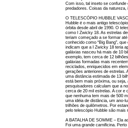
Com isso, tal inseto se confunde
predadores. Coisas da natureza, i
O TELESCÓPIO HUBBLE VASC
Hubble é o mais antigo telescópi
órbita desde abril de 1990. O tele
como I Zwicky 18. As estrelas d
teriam começado a se formar até
conhecido como “Big Bang”, que 
indicam que a I Zwicky 18 teria 
galáxias nasceu há mais de 10 bi
exemplo, tem cerca de 12 bilhões
galáxias formadas mais recent
reciclados, enriquecidos em ele
gerações anteriores de estrelas. 
uma distância estimada de 13 bilh
está bem mais próxima, ou seja,
pesquisadores calculam que a no
cerca de 20 mil estrelas. A cor e
que nenhuma tem mais de 500 mil
uma idéia de distância, um ano-
trilhões de quilômetros. Por est
pelo telescópio Hubble são mais n
A BATALHA DE SOMME – Ela acon
Foi uma grande carnificina. Pert