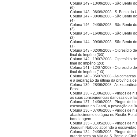
Coluna 149 - 13/09/2008 - São Bento do
(6)
Coluna 148 - 06/09/2008 - S. Bento do U
Coluna 147 - 30/08/2008 - São Bento do
(4)
Coluna 146 - 24/08/2008 - São Bento do
(3)
Coluna 145 - 16/08/2008 - São Bento do
(2)
Coluna 144 - 09/08/2008 - São Bento do
(1)
Coluna 143 - 02/08/2008 - O presídio d
final do Império (3/3)
Coluna 142 - 19/07/2008 - O presídio d
final do Império (2/3)
Coluna 141 - 12/07/2008 - O presídio d
final do Império (1/3)
Coluna 140 - 05/07/2008 - As comarcas 
e a separação da última da província 
Coluna 139 - 28/06/2008 - A extraordinár
Brasil
Coluna 138 - 21/06/2008 - Pingos de histó
as suas conseqüências danosas que faz
Coluna 137 - 14/06/2008 - Pingos de hist
escravatura no Ceará, a povoação de B
Coluna 136 - 07/06/2008 - Pingos de histó
abastecimento de água no Recife. Relat
bandidagem
Coluna 135 - 31/05/2008 - Pingos de histó
Joaquim Nabuco abolindo a escravidão e
Coluna 134 - 24/05/2008 - Pingos de hist
grande seca na Vila de S. Bento; o Gi