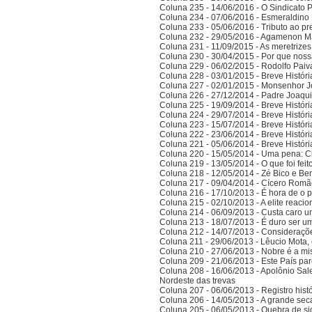
Coluna 235 - 14/06/2016 - O Sindicato P
Coluna 234 - 07/06/2016 - Esmeraldino 
Coluna 233 - 05/06/2016 - Tributo ao p
Coluna 232 - 29/05/2016 - Agamenon M
Coluna 231 - 11/09/2015 - As meretrize
Coluna 230 - 30/04/2015 - Por que noss
Coluna 229 - 06/02/2015 - Rodolfo Paiv
Coluna 228 - 03/01/2015 - Breve Histór
Coluna 227 - 02/01/2015 - Monsenhor J
Coluna 226 - 27/12/2014 - Padre Joaqui
Coluna 225 - 19/09/2014 - Breve Histór
Coluna 224 - 29/07/2014 - Breve Histór
Coluna 223 - 15/07/2014 - Breve Histór
Coluna 222 - 23/06/2014 - Breve Histór
Coluna 221 - 05/06/2014 - Breve Histór
Coluna 220 - 15/05/2014 - Uma pena: C
Coluna 219 - 13/05/2014 - O que foi fei
Coluna 218 - 12/05/2014 - Zé Bico e Ben
Coluna 217 - 09/04/2014 - Cícero Romão 
Coluna 216 - 17/10/2013 - É hora de o po
Coluna 215 - 02/10/2013 - A elite reaci
Coluna 214 - 06/09/2013 - Custa caro 
Coluna 213 - 18/07/2013 - É duro ser u
Coluna 212 - 14/07/2013 - Consideraçõ
Coluna 211 - 29/06/2013 - Lêucio Mota,
Coluna 210 - 27/06/2013 - Nobre é a mi
Coluna 209 - 21/06/2013 - Este País pa
Coluna 208 - 16/06/2013 - Apolônio Sale
Nordeste das trevas
Coluna 207 - 06/06/2013 - Registro his
Coluna 206 - 14/05/2013 - A grande se
Coluna 205 - 06/05/2013 - Quebra de si