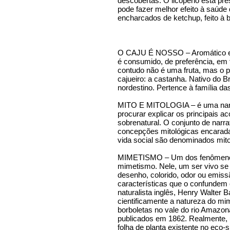
descobertas. O licopeno está pre
pode fazer melhor efeito à saúde
encharcados de ketchup, feito à 
O CAJU É NOSSO – Aromático e s
é consumido, de preferência, em 
contudo não é uma fruta, mas o p
cajueiro: a castanha. Nativo do Br
nordestino. Pertence à família 
MITO E MITOLOGIA – é uma narrat
procurar explicar os principais a
sobrenatural. O conjunto de narra
concepções mitológicas encarad
vida social são denominados mito
MIMETISMO – Um dos fenômenos 
mimetismo. Nele, um ser vivo se 
desenho, colorido, odor ou emis
características que o confundem
naturalista inglês, Henry Walter B
cientificamente a natureza do mi
borboletas no vale do rio Amazon
publicados em 1862. Realmente, 
folha de planta existente no eco-