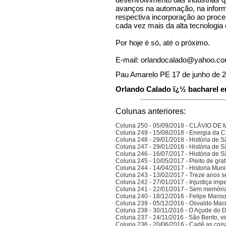
avanços na automação, na inform
respectiva incorporação ao proc
cada vez mais da alta tecnologia
Por hoje é só, até o próximo.
E-mail:
orlandocalado@yahoo.co
Pau Amarelo PE 17 de junho de 
Orlando Calado ï¿½ bacharel em
Colunas anteriores:
Coluna 250 - 05/09/2018 - CLÁVIO D
Coluna 249 - 15/08/2018 - Energia da
Coluna 248 - 29/01/2018 - História de S
Coluna 247 - 29/01/2018 - História de S
Coluna 246 - 16/07/2017 - História de S
Coluna 245 - 10/05/2017 - Pleito de gra
Coluna 244 - 14/04/2017 - Historia Munic
Coluna 243 - 13/02/2017 - Treze anos 
Coluna 242 - 27/01/2017 - Injustiça imp
Coluna 241 - 22/01/2017 - Sem memória
Coluna 240 - 18/12/2016 - Felipe Manso,
Coluna 239 - 05/12/2016 - Osvaldo Ma
Coluna 238 - 30/11/2016 - O Açude do 
Coluna 237 - 24/11/2016 - São Bento, vi
Coluna 236 - 20/06/2016 - Cadê as cois