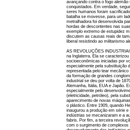
avançando contra o fogo alemão
conquistados. Em verdade, segu
seres humanos foram sacrificado
batalha se movesse, para um lado
metralhadora foi desenvolvida pa
hordas de descontentes nas suas
exemplo extremo de estupidez milit
discutem as causas reais de tama
liberal resistindo ao militarismo 
AS REVOLUÇÕES INDUSTRIAIS – A
na Inglaterra. Ela se caracterizo
socioeconômicas iniciadas por vo
especialmente pela substituição 
representada pelo tear mecânico 
da formação de grandes conglome
industrial se deu por volta de 18
Alemanha, Itália, EUA e Japão. E
especialmente pelo desenvolvime
(eletricidade, petróleo), pela subs
aparecimento de novas máquinas
o plástico. Entre 1909, quando H
inaugurou a produção em série e 
indústrias se mecanizaram e a a
fabris. Por fim, a terceira revoluçã
com o surgimento de complexos in
desenvolvimento das indústrias q