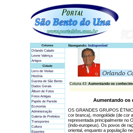
Colunas
Navegando:
Indisponível
Orlando Calado
Leone Valença
Artigos
Cidade
Livro de Visitas
História
Gazeta de São Bento
Coluna 43:
Aumentando os conhecimen
Dados Gerais
Álbum de Fotos
Fotos Antigas
Aumentando os c
Papéis de Parede
Economia
OS GRANDES GRUPOS ÉTNICOS D
Administração
cor branca), mongolóide (de cor 
Galeria de Prefeitos
representada principalmente no Or
Transportes
(indo-europeus). Os povos de raç
Cultura
oriental, enquanto a população n
Esportes