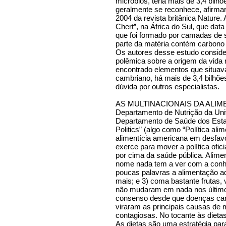
micróbios, teria mais de 3,4 bilh
geralmente se reconhece, afirma
2004 da revista britânica Nature.
Chert”, na África do Sul, que da
que foi formado por camadas de 
parte da matéria contém carbono 
Os autores desse estudo conside
polêmica sobre a origem da vida
encontrado elementos que situava
cambriano, há mais de 3,4 bilhõe
dúvida por outros especialistas.
AS MULTINACIONAIS DA ALIMEN
Departamento de Nutrição da Uni
Departamento de Saúde dos Estad
Politics” (algo como “Política alim
alimentícia americana em desfavo
exerce para mover a política ofic
por cima da saúde pública. Alimen
nome nada tem a ver com a conh
poucas palavras a alimentação a
mais; e 3) coma bastante frutas,
não mudaram em nada nos último
consenso desde que doenças car
viraram as principais causas de 
contagiosas. No tocante às dieta
As dietas são uma estratégia par